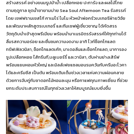
สร้างสรรค์ อย่างขนมรูปม้าน้ำ เปลือกหอย ปะการัง และผลไม้ไทย
ตามฤดูกาล ชุดน้ำชายามบ่าย Sea Soul Afternoon Tea รังสรรค์
โดย เชฟฟรานเชสโก้ คาเมโร่ ไมโน หัวหน้าพ่อครัวเบเกอรีฝ่ายวิจัย
และพัฒนาหลักสูตรเบเกอรี่ และทีมเชฟผู้เชี่ยวชาญ ได้คัดสรร
วัตถุดิบนำเข้าสุดพรีเมียม พร้อมนำมาเนรมิตรรังสรรค์ให้ทุกท่านได้
ลิ้มรสความอร่อย และชื่นชมความงดงาม อาทิ ไวท์ช็อกโกแลต
ทรัฟเฟิลวนิลา, ช็อกโกแลตเค้ก, มาเดอลีนและช็อกโกแลต, มาการอง
รูปเปลือกหอย ไส้กรีนที,บลูเบอร์รี่ และวานิลา, ตับห่านย่างเสิร์ฟ
พร้อมแยมหอมหัวใหญ่ และมิลล์เฟยแซลมอนรมควันกับครีมอะโวคา
โด้และครีมชีส เป็นต้น พร้อมเติมเต็มช่วงเวลาแห่งความผ่อนคลาย
ด้วยการจับคู่กับชาดอกไม้หอมละมุน หรือกาแฟคุณภาพเยี่ยม ที่ช่วย
ยกระดับประสบการณ์ในทุกช่วงเวลาให้สมบูรณ์แบบยิ่งขึ้น