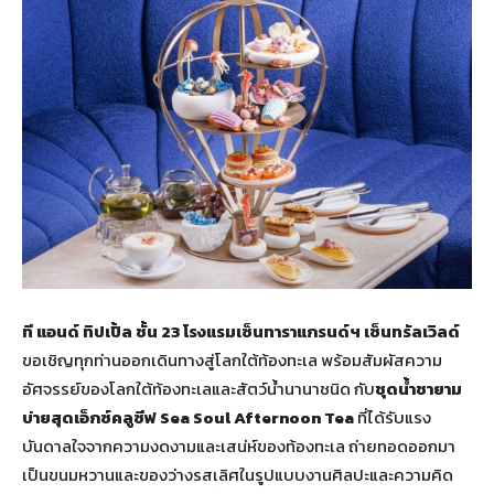
ที แอนด์ ทิปเปิ้ล ชั้น 23 โรงแรมเซ็นทาราแกรนด์ฯ เซ็นทรัลเวิลด์
ขอเชิญทุกท่านออกเดินทางสู่โลกใต้ท้องทะเล พร้อมสัมผัสความ
อัศจรรย์ของโลกใต้ท้องทะเลและสัตว์น้ำนานาชนิด กับ
ชุดน้ำชายาม
บ่ายสุดเอ็กซ์คลูซีฟ
Sea Soul Afternoon Tea
ที่ได้รับแรง
บันดาลใจจากความงดงามและเสน่ห์ของท้องทะเล ถ่ายทอดออกมา
เป็นขนมหวานและของว่างรสเลิศในรูปแบบงานศิลปะและความคิด