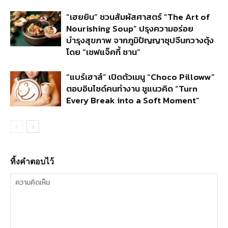
“เฮยยิน” ชวนสัมผัสศาสตร์ “The Art of
Nourishing Soup” ปรุงความอร่อย
บำรุงสุขภาพ จากภูมิปัญญาซุปจีนกวางตุ้ง
โดย “เชฟแจ็คกี้ ชาน”
“แบร์เฮาส์” เปิดตัวเมนู “Choco Pilloww”
ตอบอินไซด์คนทำงาน ชูแนวคิด “Turn
Every Break into a Soft Moment”
ทิ้งคำตอบไว้