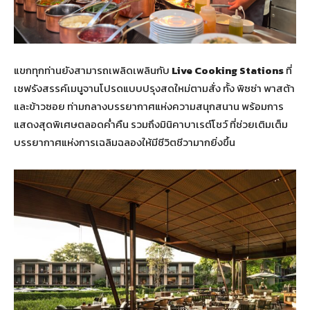
แขกทุกท่านยังสามารถเพลิดเพลินกับ
Live Cooking Stations
ที่
เชฟรังสรรค์เมนูจานโปรดแบบปรุงสดใหม่ตามสั่ง ทั้ง พิซซ่า พาสต้า
และข้าวซอย ท่ามกลางบรรยากาศแห่งความสนุกสนาน พร้อมการ
แสดงสุดพิเศษตลอดค่ำคืน รวมถึงมินิคาบาเรต์โชว์ ที่ช่วยเติมเต็ม
บรรยากาศแห่งการเฉลิมฉลองให้มีชีวิตชีวามากยิ่งขึ้น