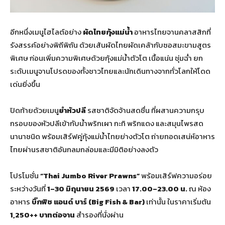
อีกหนึ่งเมนูไฮไลต์อย่าง
ผัดไทยกุ้งแม่น้ำ
อาหารไทยจานคลาสสิกที่
รังสรรค์อย่างพิถีพิถัน ด้วยเส้นผัดไทยผัดเคล้ากับซอสมะขามสูตร
พิเศษ ก่อนเพิ่มความพิเศษด้วยกุ้งแม่น้ำตัวโต เนื้อแน่น ชุ่มฉ่ำ ยก
ระดับเมนูจานโปรดของทั้งชาวไทยและนักเดินทางจากทั่วโลกให้โดด
เด่นยิ่งขึ้น
ปิดท้ายด้วยเมนู
ยำหัวปลี
รสชาติจัดจ้านสดชื่น ที่ผสานความกรุบ
กรอบของหัวปลีเข้ากับน้ำพริกเผา กะทิ พริกแดง และสมุนไพรสด
นานาชนิด พร้อมเสิร์ฟคู่กุ้งแม่น้ำไทยย่างตัวโต ถ่ายทอดเสน่ห์อาหาร
ไทยผ่านรสชาติอันกลมกล่อมและมีมิติอย่างลงตัว
โปรโมชั่น
“
Thai Jumbo River Prawns”
พร้อมเสิร์ฟความอร่อย
ระหว่างวันที่
1–30 มิถุนายน 2569
เวลา
17.00–23.00 น.
ณ ห้อง
อาหาร
บิ๊กฟิช แอนด์ บาร์ (
Big Fish & Bar)
เท่านั้น ในราคาเริ่มต้น
1,250++ บาทต่อจาน
สำรองที่นั่งผ่าน