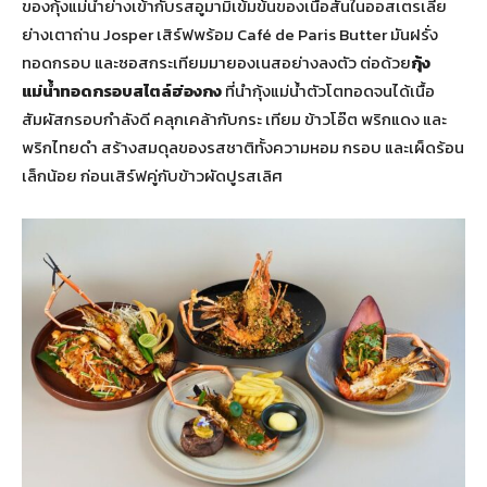
ของกุ้งแม่น้ำย่างเข้ากับรสอูมามิเข้มข้นของเนื้อสันในออสเตรเลีย
ย่างเตาถ่าน Josper เสิร์ฟพร้อม Café de Paris Butter มันฝรั่ง
ทอดกรอบ และซอสกระเทียมมายองเนสอย่างลงตัว ต่อด้วย
กุ้ง
แม่น้ำทอดกรอบสไตล์ฮ่องกง
ที่นำกุ้งแม่น้ำตัวโตทอดจนได้เนื้อ
สัมผัสกรอบกำลังดี คลุกเคล้ากับกระ เทียม ข้าวโอ๊ต พริกแดง และ
พริกไทยดำ สร้างสมดุลของรสชาติทั้งความหอม กรอบ และเผ็ดร้อน
เล็กน้อย ก่อนเสิร์ฟคู่กับข้าวผัดปูรสเลิศ