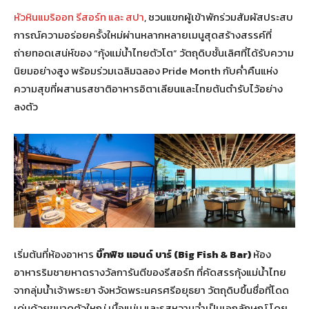
หัวหินแมริออท รีสอร์ท และ สปา
, ชวนแขกผู้เข้าพักร่วมสัมผัสประสบ
การณ์ความอร่อยครั้งใหม่ผ่านหลากหลายเมนูสุดสร้างสรรค์ที่
ถ่ายทอดเสน่ห์ของ “กุ้งแม่น้ำไทยตัวโต” วัตถุดิบชั้นเลิศที่ได้รับความ
นิยมอย่างสูง พร้อมร่วมเฉลิมฉลอง Pride Month กับค่ำคืนแห่ง
ความสุขที่ผสานรสชาติอาหารอิตาเลียนและไทยต้นตำรับไว้อย่าง
ลงตัว
เริ่มต้นที่ห้องอาหาร
บิ๊กฟิช แอนด์ บาร์ (
Big Fish & Bar)
ห้อง
อาหารริมชายหาดรางวัลการันตีของรีสอร์ท ที่คัดสรรกุ้งแม่น้ำไทย
จากลุ่มน้ำเจ้าพระยา จังหวัดพระนครศรีอยุธยา วัตถุดิบขึ้นชื่อที่โดด
เด่นด้วยขนาดตัวใหญ่ เนื้อแน่น และรสหวานฉ่ำเป็นเอกลักษณ์ โดย