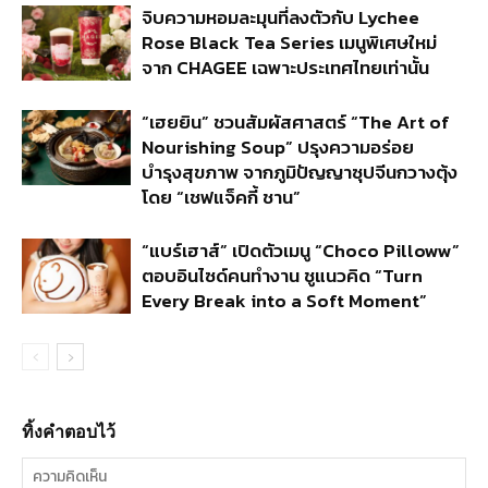
จิบความหอมละมุนที่ลงตัวกับ Lychee
Rose Black Tea Series เมนูพิเศษใหม่
จาก CHAGEE เฉพาะประเทศไทยเท่านั้น
“เฮยยิน” ชวนสัมผัสศาสตร์ “The Art of
Nourishing Soup” ปรุงความอร่อย
บำรุงสุขภาพ จากภูมิปัญญาซุปจีนกวางตุ้ง
โดย “เชฟแจ็คกี้ ชาน”
“แบร์เฮาส์” เปิดตัวเมนู “Choco Pilloww”
ตอบอินไซด์คนทำงาน ชูแนวคิด “Turn
Every Break into a Soft Moment”
ทิ้งคำตอบไว้