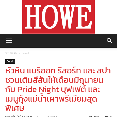
https://howemagazine.com/
หน้าแรก
Food
Food
หัวหิน แมริออท รีสอร์ท และ สปา
ชวนเติมสีสันให้เดือนมิถุนายน
กับ Pride Night บุฟเฟต์ และ
เมนูกุ้งแม่น้ำเผาพรีเมียมสุด
พิเศษ