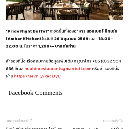
“Pride Night Buffet”
จะจัดขึ้นที่ห้องอาหาร
แอมเบอร์ คิทเช่น
(
Amber Kitchen
) ในวันที่
26 มิถุนายน 2569
เวลา
18.00–
22.00 น.
ในราคา
1,299++ บาทต่อท่าน
สำรองที่นั่งหรือสอบถามข้อมูลเพิ่มเติม กรุณาโทร +66 (0) 32 904
666 อีเมล
huahinrestaurants@marriott.com
หรือสำรองที่นั่ง
ผ่าน
https://sevn.ly/xaci3yLj
Facebook Comments
บทความก่อนหน้านี้
บทความถัดไป