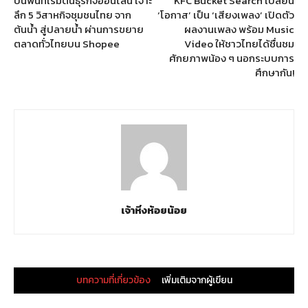
ปั้นพื้นที่เริ่มต้นธุรกิจออนไลน์ เจาะ
KFC Bucket Search เปลี่ยน
ลึก 5 วิสาหกิจชุมชนไทย จาก
‘โอกาส’ เป็น ‘เสียงเพลง’ เปิดตัว
ต้นน้ำ สู่ปลายน้ำ ผ่านการขยาย
ผลงานเพลง พร้อม Music
ตลาดทั่วไทยบน Shopee
Video ให้ชาวไทยได้ชื่นชม
ศักยภาพน้อง ๆ นอกระบบการ
ศึกษากัน!
เจ้าหิ่งห้อยน้อย
บทความที่เกี่ยวข้อง
เพิ่มเติมจากผู้เขียน