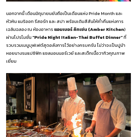
นอกจากนี้ เดือนมิถุนายนยังถือเป็นเดือนแห่ง Pride Month และ
หัวหิน แมริออท รีสอร์ท และ สปา พร้อมเติมสีสันให้ค่ำคืนแห่งการ
เฉลิมฉลอง ณ ห้องอาหาร
แอมเบอร์ คิทเช่น (
Amber Kitchen
)
ผ่านโปรโมชั่น
“
Pride Night Italian-Thai Buffet Dinner”
ที่
รวบรวมเมนูบุฟเฟต์สุดอลังการไว้อย่างครบครัน ไม่ว่าจะเป็นปูม้า
หอยนางรมแปซิฟิก แซลมอนนอร์เวย์ และสเต๊กเนื้อวากิวคุณภาพ
เยี่ยม