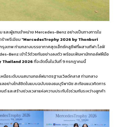
ระกอบ และผู้แทนจำหน่าย Mercedes-Benz อย่างเป็นทางการใน
ตร้าพรีเมียม
“MercedesTrophy 2026 by Thonburi
รุงเทพ ท่ามกลางบรรยากาศสุดเอ็กซ์คลูซีฟที่ผสานกีฬา ไลฟ์
es-Benz เข้าไว้ด้วยกันอย่างลงตัว พร้อมเฟ้นหานักกอล์ฟฝีมือ
 Thailand 2026
ที่จะจัดขึ้นในวันที่ 9 กรกฎาคมนี้
ารณ์เหนือระดับบนสนามกอล์ฟมาตรฐานเวิลด์คลาส ท่ามกลาง
ลอย่างใกล้ชิดในแบบฉบับของธนบุรีพานิช สะท้อนแนวคิดการ
นต์ และสร้างช่วงเวลาแห่งความประทับใจร่วมกันระหว่างลูกค้า