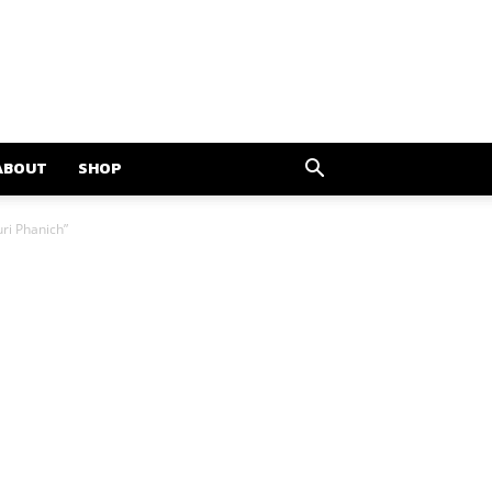
ABOUT
SHOP
ri Phanich”