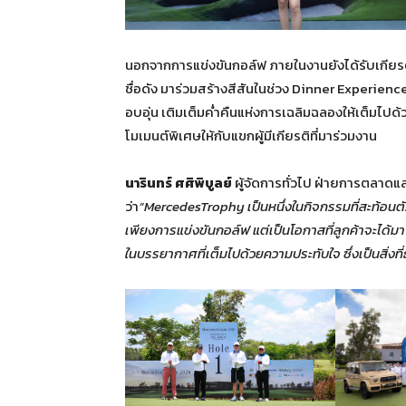
นอกจากการแข่งขันกอล์ฟ ภายในงานยังได้รับเกียร
ชื่อดัง มาร่วมสร้างสีสันในช่วง Dinner Experi
อบอุ่น เติมเต็มค่ำคืนแห่งการเฉลิมฉลองให้เต็มไ
โมเมนต์พิเศษให้กับแขกผู้มีเกียรติที่มาร่วมงาน
นารินทร์ ศศิพิบูลย์
ผู้จัดการทั่วไป ฝ่ายการตลาดแล
ว่า
“MercedesTrophy เป็นหนึ่งในกิจกรรมที่สะท้อนต
เพียงการแข่งขันกอล์ฟ แต่เป็นโอกาสที่ลูกค้าจะได้
ในบรรยากาศที่เต็มไปด้วยความประทับใจ ซึ่งเป็นสิ่