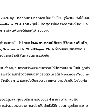
026 by Thonburi Phanich ในครั้งนี้ ธนบุรีพานิชยังได้มอบ
s-Benz CLA 250+
รุ่นใหม่ล่าสุด เพื่อสร้างความตื่นเต้นและ
การณ์สุดพิเศษให้แก่ผู้เข้าร่วมงาน
ันธมิตรชั้นนำ ได้แก่
โรงพยาบาลสมิติเวช, วิริยะประกันภัย,
e, Scenario
และ
The Player Club
ที่ร่วมมอบสิทธิพิเศษ
รณ์และสร้างสีสันตลอดการแข่งขัน
ความสำคัญกับการสร้างประสบการณ์ที่มีความหมายให้กับลูกค้า
ะไลฟ์สไตล์เข้าไว้ด้วยกันอย่างลงตัว เพื่อให้ MercedesTrophy
 สร้างมิตรภาพ และแบ่งปันช่วงเวลาแห่งความประทับใจร่วมกัน
่ายโชว์รูมและศูนย์บริการครบวงจร 4 สาขา ได้แก่ ลุมพินี
ารส่งมอบประสบการณ์ระดับลักชัวรีที่ครอบคลุมทั้งการขาย