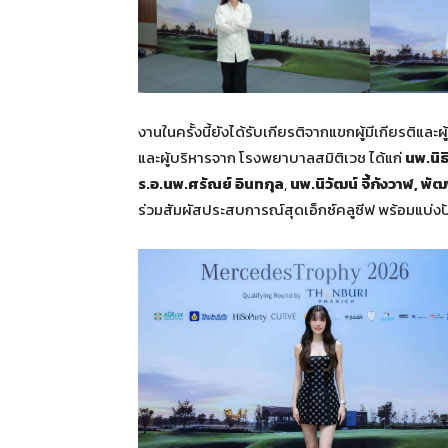
งานในครั้งนี้ยังได้รับเกียรติจากแขกผู้มีเกียรติแ
และผู้บริหารจาก โรงพยาบาลสมิติเวช ได้แก่
นพ.นิธ
ร.อ.นพ.ศรัณย์ อินทกุล
,
นพ.นิวัฒน์ จี้กังวาฬ, พ
ร่วมสัมผัสประสบการณ์สุดเอ็กซ์คลูซีฟ พร้อมแบ่