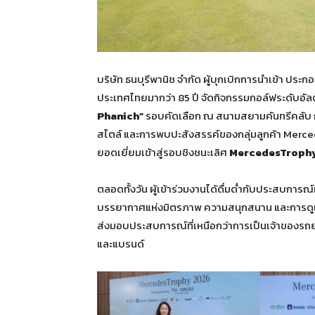
บริษัท ธนบุรีพานิช จำกัด ผู้บุกเบิกการนำเข้า ป
ประเทศไทยมากว่า 85 ปี จัดกิจกรรมกอล์ฟระดับอัล
Phanich”
รอบคัดเลือก ณ สนามสยามคันทรีคลับ ก
สไตล์ และการพบปะสังสรรค์ของกลุ่มลูกค้า Merced
ยอดเยี่ยมเข้าสู่รอบชิงชนะเลิศ
MercedesTrophy
ตลอดทั้งวัน ผู้เข้าร่วมงานได้ดื่มด่ำกับประสบก
บรรยากาศแห่งมิตรภาพ ความสนุกสนาน และการดูแ
ส่งมอบประสบการณ์ที่เหนือกว่าการเป็นเจ้าของรถย
และแบรนด์