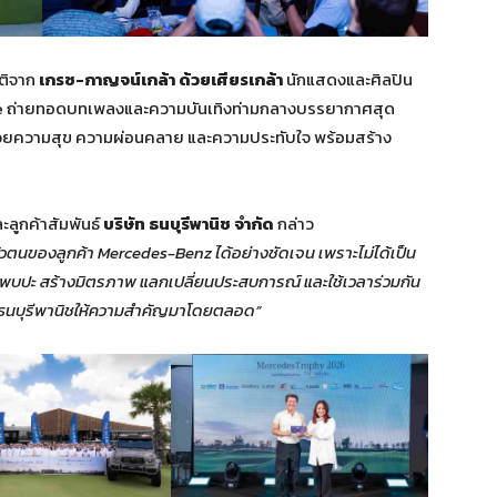
ติจาก
เกรซ-กาญจน์เกล้า ด้วยเศียรเกล้า
นักแสดงและศิลปิน
ence ถ่ายทอดบทเพลงและความบันเทิงท่ามกลางบรรยากาศสุด
ปด้วยความสุข ความผ่อนคลาย และความประทับใจ พร้อมสร้าง
ะลูกค้าสัมพันธ์
บริษัท ธนบุรีพานิช จำกัด
กล่าว
ัวตนของลูกค้า Mercedes-Benz ได้อย่างชัดเจน เพราะไม่ได้เป็น
มาพบปะ สร้างมิตรภาพ แลกเปลี่ยนประสบการณ์ และใช้เวลาร่วมกัน
งที่ธนบุรีพานิชให้ความสำคัญมาโดยตลอด”