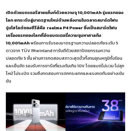
เปิดตัวแบตเตอรีสายแท็งก์ด้วยความจุ
10,001
mAh
รุ่นแรกของ
โลก ยกระดับสู่มาตรฐานใหม่ด้านพลังงานในตลาดสมาร์ตโฟน
รุ่นไฮไลต์ของซีรีส์คือ
realme P
4
Power
ซึ่งเป็นสมาร์ตโฟน
เครื่องแรกของโลกที่อัดแบตเต
อ
รี่ความจุมหาศาลถึง
10
,
001
mAh
พร้อมการรับรองมาตรฐานความปลอดภัยระดับ 5
ดาวจาก TÜV Rheinland การันตีด้วยสถาปัตยกรรมความ
ปลอดภัย 5 ชั้น ผ่านการทดสอบสภาวะสุดขั้วทั้งทนอุณหภูมิทั้งร้อน
และเย็นจัด รองรับการชาร์จที่แรงดันเกิน 10V โดยแบตไม่บวม ไม่ลุก
ไหม้ ไม่ระเบิด รวมถึงทดสอบการตกกระแทกและแรงกดทับอย่างเข้ม
ข้น