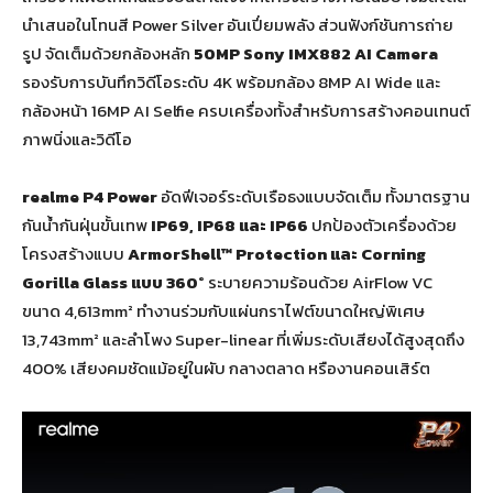
นำเสนอในโทนสี Power Silver อันเปี่ยมพลัง ส่วนฟังก์ชันการถ่าย
รูป จัดเต็มด้วยกล้องหลัก
50
MP Sony IMX
882
AI Camera
รองรับการบันทึกวิดีโอระดับ 4K พร้อมกล้อง 8MP AI Wide และ
กล้องหน้า 16MP AI Selfie ครบเครื่องทั้งสำหรับการสร้างคอนเทนต์
ภาพนิ่งและวิดีโอ
realme P
4
Power
อัดฟีเจอร์ระดับเรือธงแบบจัดเต็ม ทั้งมาตรฐาน
กันน้ำกันฝุ่นขั้นเทพ
IP
69
, IP
68 และ
IP
66
ปกป้องตัวเครื่องด้วย
โครงสร้างแบบ
ArmorShell™ Protection
และ
Corning
Gorilla Glass
แบบ 360
°
ระบายความร้อนด้วย AirFlow VC
ขนาด 4,613mm² ทำงานร่วมกับแผ่นกราไฟต์ขนาดใหญ่พิเศษ
13,743mm² และลำโพง Super-linear ที่เพิ่มระดับเสียงได้สูงสุดถึง
400% เสียงคมชัดแม้อยู่ในผับ กลางตลาด หรืองานคอนเสิร์ต