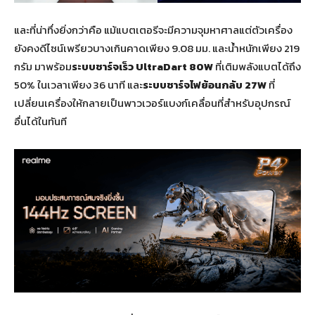
และที่น่าทึ่งยิ่งกว่าคือ แม้แบตเตอรีจะมีความจุมหาศาลแต่ตัวเครื่อง
ยังคงดีไซน์เพรียวบางเกินคาดเพียง 9.08 มม. และน้ำหนักเพียง 219
กรัม มาพร้อม
ระบบชาร์จเร็ว
UltraDart
80
W
ที่เติมพลังแบตได้ถึง
50% ในเวลาเพียง 36 นาที และ
ระบบชาร์จไฟย้อนกลับ
27
W
ที่
เปลี่ยนเครื่องให้กลายเป็นพาวเวอร์แบงก์เคลื่อนที่สำหรับอุปกรณ์
อื่นได้ในทันที