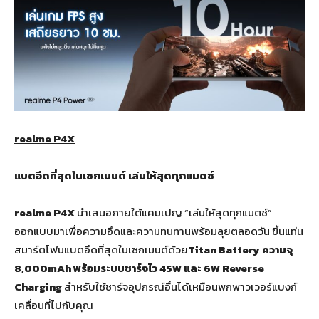
realme P4X
แบตอึดที่สุดในเซกเมนต์ เล่นให้สุดทุกแมตช์
realme P
4
X
นำเสนอภายใต้แคมเปญ “เล่นให้สุดทุกแมตช์”
ออกแบบมาเพื่อความอึดและความทนทานพร้อมลุยตลอดวัน ขึ้นแท่น
สมาร์ตโฟนแบตอึดที่สุดในเซกเมนต์ด้วย
Titan Battery
ความจุ
8
,
000
mAh
พร้อมระบบชาร์จไว
45
W
และ
6
W Reverse
Charging
สำหรับใช้ชาร์จอุปกรณ์อื่นได้เหมือนพกพาวเวอร์แบงก์
เคลื่อนที่ไปกับคุณ