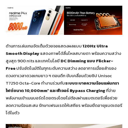
ด้านการเล่นเกมจัดเต็มด้วยจอแสดงผลแบบ
120
Hz Ultra
Smooth Display
แสดงภาพได้ลื่นไหลสบายตา พร้อมความสว่าง
สูงสุด 900 nits และเทคโนโลยี
DC Dimming
แบบ
Flicker-
Free
ปรับอัตโนมัติในทุกระดับความสว่าง ลดอาการเมื่อยล้าของ
ดวงตาเวลาดวลเกมยาว ๆ ตอนดึก ขับเคลื่อนด้วยชิป Unisoc
T7250 Octa-Core ทำงานร่วมกับ
ระบบระบายความร้อนแผ่นกรา
ไฟต์ขนาด
10
,
000
mm
²
และฟีเจอร์
Bypass Charging
ที่จ่าย
พลังงานเข้าเมนบอร์ดโดยตรงโดยไม่ต้องผ่านแบตเตอรีเพื่อช่วย
ลดความร้อนสะสม รักษาเฟรมเรตให้เสถียร พร้อมยืดอายุแบตเตอรี
ได้ในตัว