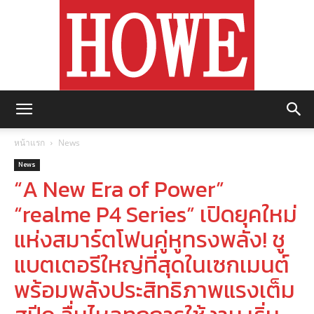
https://howemagazine.com/
หน้าแรก
News
News
“A New Era of Power”
“realme P4 Series” เปิดยุคใหม่
แห่งสมาร์ตโฟนคู่หูทรงพลัง! ชู
แบตเตอรีใหญ่ที่สุดในเซกเมนต์
พร้อมพลังประสิทธิภาพแรงเต็ม