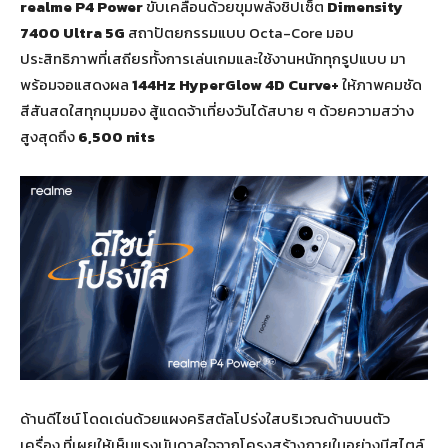
realme P4 Power
ขับเคลื่อนด้วยขุมพลังชิปเซ็ต
Dimensity
7400 Ultra 5G
สถาปัตยกรรมแบบ Octa-Core มอบ
ประสิทธิภาพที่เสถียรทั้งการเล่นเกมและใช้งานหนักทุกรูปแบบ มา
พร้อมจอแสดงผล
144Hz HyperGlow 4D Curve+
ให้ภาพคมชัด
สีสันสดใสทุกมุมมอง สู้แดดจ้าเที่ยงวันได้สบาย ๆ ด้วยความสว่าง
สูงสุดถึง
6,500 nits
ด้านดีไซน์ โดดเด่นด้วยแผงคริสตัลโปร่งใสบริเวณด้านบนตัว
เครื่อง ที่เผยให้เห็นแรงบันดาลใจจากโครงสร้างภายในอย่างมีสไตล์