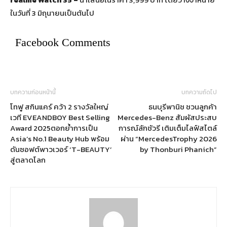
ในวันที่ 3 มิถุนายนเป็นต้นไป
Facebook Comments
บทความก่อนหน้านี้
บทความถัดไป
โทฟู สกินแคร์ คว้า 2 รางวัลใหญ่
ธนบุรีพานิช ชวนลูกค้า
เวที EVEANDBOY Best Selling
Mercedes-Benz สัมผัสประสบ
Award 2025ตอกย้ำการเป็น
การณ์ลักชัวรี เติมเต็มไลฟ์สไตล์
Asia’s No.1 Beauty Hub พร้อม
ผ่าน “MercedesTrophy 2026
ดันซอฟต์พาวเวอร์ ‘T-BEAUTY’
by Thonburi Phanich”
สู่ตลาดโลก