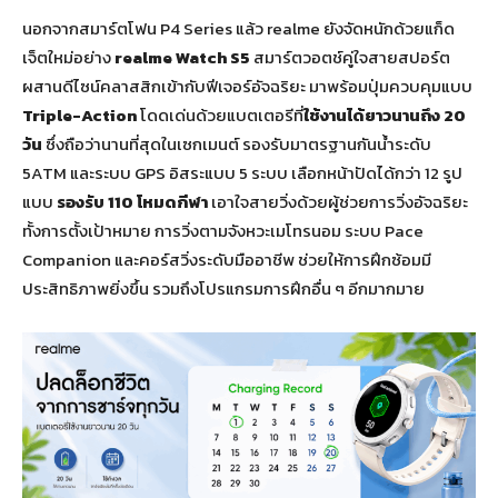
นอกจากสมาร์ตโฟน P4 Series แล้ว realme ยังจัดหนักด้วยแก็ด
เจ็ตใหม่อย่าง
realme Watch S
5
สมาร์ตวอตช์คู่ใจสายสปอร์ต
ผสานดีไซน์คลาสสิกเข้ากับฟีเจอร์อัจฉริยะ มาพร้อมปุ่มควบคุมแบบ
Triple-Action
โดดเด่นด้วยแบตเตอรีที่
ใช้งานได้ยาวนานถึง
20
วัน
ซึ่งถือว่านานที่สุดในเซกเมนต์ รองรับมาตรฐานกันน้ำระดับ
5ATM และระบบ GPS อิสระแบบ 5 ระบบ เลือกหน้าปัดได้กว่า 12 รูป
แบบ
รองรับ
110
โหมดกีฬา
เอาใจสายวิ่งด้วยผู้ช่วยการวิ่งอัจฉริยะ
ทั้งการตั้งเป้าหมาย การวิ่งตามจังหวะเมโทรนอม ระบบ Pace
Companion และคอร์สวิ่งระดับมืออาชีพ ช่วยให้การฝึกซ้อมมี
ประสิทธิภาพยิ่งขึ้น รวมถึงโปรแกรมการฝึกอื่น ๆ อีกมากมาย