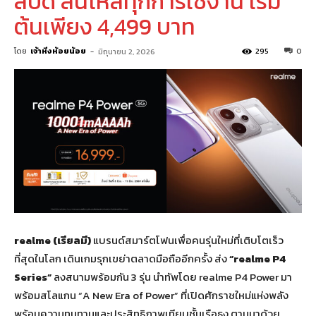
สปีด ลื่นไหลทุกการใช้งาน เริ่ม
ต้นเพียง 4,499 บาท
โดย
เจ้าหิ่งห้อยน้อย
-
295
0
มิถุนายน 2, 2026
realme (
เรียลมี)
แบรนด์สมาร์ตโฟนเพื่อคนรุ่นใหม่ที่เติบโตเร็ว
ที่สุดในโลก เดินเกมรุกเขย่าตลาดมือถืออีกครั้ง ส่ง
“realme P
4
Series”
ลงสนามพร้อมกัน 3 รุ่น นำทัพโดย realme P4 Power มา
พร้อมสโลแกน “A New Era of Power” ที่เปิดศักราชใหม่แห่งพลัง
พร้อมความทนทานและประสิทธิภาพเทียบชั้นเรือธง ตามมาด้วย