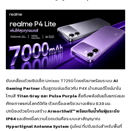
ขับเคลื่อนด้วยชิปเซ็ต Unisoc T7250 โดยยังมาพร้อมระบบ
AI
Gaming Partner
เต็มสูตรเช่นเดียวกับ P4X นำเสนอดีไซน์มาใน
โทนสี
Titan Grey
และ
Pulse Purple
สื่อถึงพลังอันแข็งแกร่งและ
ศักยภาพแห่งโลกดิจิทัล ตัวเครื่องเพรียวบางเพียง 8.38 มม.
ปกป้องด้วยโครงสร้าง
ArmorShell™
พร้อมกันน้ำกันฝุ่นระดับ
IP
64
และอีกหนึ่งความโดดเด่นคือระบบเสาสัญญาณ
HyperSignal Antenna System
รุ่นใหม่ ที่ปรับแต่งสำหรับพื้นที่