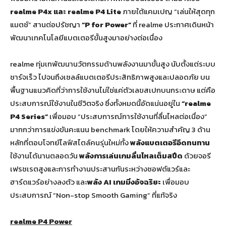
realme P
4
x
และ realme P4 Lite
ภายใต้แคมเปญ “เล่นให้สุดทุก
แมตช์” สานต่อปรัชญา
“P for Power”
ที่ realme ประกาศเดินหน้า
พัฒนาเทคโนโลยีแบตเตอรีขั้นสูงมาอย่างต่อเนื่อง
realme ทุ่มเทพัฒนานวัตกรรมด้านพลังงานมาขั้นสูง นับตั้งแต่ระบบ
ชาร์จเร็ว ไปจนถึงเซลล์แบตเตอรีประสิทธิภาพสูงและปลอดภัย บน
พื้นฐานแนวคิดที่ว่าการใช้งานไม่ใช่แค่ตัวเลขสเปกบนกระดาษ แต่คือ
ประสบการณ์ใช้งานในชีวิตจริง ซึ่งทั้งหมดนี้อัดแน่นอยู่ใน
“realme
P
4
Series”
เพื่อมอบ “ประสบการณ์การใช้งานที่ลื่นไหลต่อเนื่อง”
มากกว่าการแข่งขันคะแนน benchmark โดยให้ความสำคัญ 3 ด้าน
หลักที่ตอบโจทย์ไลฟ์สไตล์คนรุ่นใหม่ทั้ง
พลังแบตเตอรีอึดทนทาน
ใช้งานได้นานตลอดวัน
พลังการเล่นเกมลื่นไหลเต็มสปีด
ด้วยจอรี
เฟรชเรตสูงและการทำงานประสานกันระหว่างซอฟต์แวร์และ
ฮาร์ดแวร์อย่างลงตัว และ
พลัง
AI
เกมมิ่งอัจฉริยะ
เพื่อมอบ
ประสบการณ์ “Non-stop Smooth Gaming” ที่แท้จริง
realme P4 Power