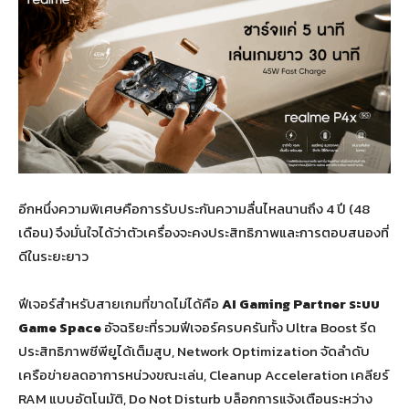
อีกหนึ่งความพิเศษคือการรับประกันความลื่นไหลนานถึง 4 ปี (48
เดือน) จึงมั่นใจได้ว่าตัวเครื่องจะคงประสิทธิภาพและการตอบสนองที่
ดีในระยะยาว
ฟีเจอร์สำหรับสายเกมที่ขาดไม่ได้คือ
AI Gaming Partner
ระบบ
Game Space
อัจฉริยะที่รวมฟีเจอร์ครบครันทั้ง Ultra Boost รีด
ประสิทธิภาพซีพียูได้เต็มสูบ, Network Optimization จัดลำดับ
เครือข่ายลดอาการหน่วงขณะเล่น, Cleanup Acceleration เคลียร์
RAM แบบอัตโนมัติ, Do Not Disturb บล็อกการแจ้งเตือนระหว่าง