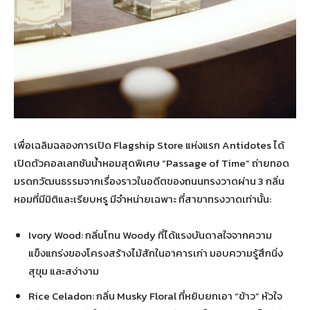
เพื่อเฉลิมฉลองการเปิด Flagship Store แห่งแรก Antidotes ได้
เปิดตัวคอลเลกชันน้ำหอมสุดพิเศษ “Passage of Time” ถ่ายทอด
มรดกวัฒนธรรมจากเรื่องราวในอดีตของถนนทรงวาดผ่าน 3 กลิ่น
หอมที่มีมิติและเรียบหรู มีจำหน่ายเฉพาะ ที่สาขาทรงวาดเท่านั้น:
Ivory Wood: กลิ่นโทน Woody ที่ได้แรงบันดาลใจจากความ
แข็งแกร่งของโครงสร้างไม้สักในอาคารเก่า มอบความรู้สึกนิ่ง
สุขุม และสง่างาม
Rice Celadon: กลิ่น Musky Floral ที่หยิบยกเอา “ข้าว” หัวใจ