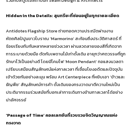
ร่วมกับสตูดิโอสถาปนิก Seam Design & Architects
Hidden in the Details: สุนทรียะที่ซ่อนอยู่ในทุกรายละเอียด
Antidotes Flagship Store ถ่ายทอดความประณีตผ่านงาน
หัตถศิลป์ปูนขาวโบราณ ‘Marmorino’ สะท้อนถึงประวัติศาสตร์ ที่
ร้อยเรียงทับกันหลากหลายช่วงเวลา ผ่านลวดลายของสีที่เกิดจาก
การระบายด้วยมือ ตัดกับเพดานไม้เก่าดั้งเดิม อายุกว่าศตวรรษที่ถูก
รักษาไว้เป็นอย่างดี โดยมีโคมไฟ ‘Moon Pendant’ ทอแสงนวลตา
เปรียบเสมือนสัญลักษณ์แห่งกาลเวลา ที่เชื่อมโยงอดีตและปัจจุบัน
เข้าด้วยกันอย่างละมุน พร้อม Art Centerpiece ที่หยิบเอา ‘ข้าวและ
ธัญพืช’ สัญลักษณ์การค้า ดั้งเดิมของทรงวาดมาตีความใหม่เป็น
ประติมากรรมร่วมสมัยที่บอกเล่าการเดินทางข้ามกาลเวลาได้อย่าง
น่าอัศจรรย์
‘Passage of Time’ คอลเลกชันที่รวบรวมจิตวิญญาณแห่ง
ทรงวาด