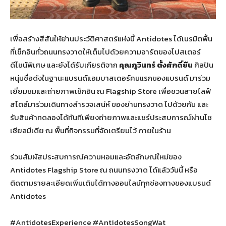
เพื่อสร้างสีสันให้ย่านประวัติศาสตร์แห่งนี้ Antidotes ได้เนรมิตพื้น
ที่เช็กอินทั่วถนนทรงวาดให้เต็มไปด้วยความอาร์ตของโปสเตอร์
ดีไซน์พิเศษ และยังได้รับเกียรติจาก
คุณภูวินทร์ ตั้งศักดิ์ยืน
ศิลปิน
หนุ่มชื่อดังในฐานะแบรนด์แอมบาสเดอร์คนแรกของแบรนด์ มาร่วม
เยี่ยมชมและถ่ายภาพเช็กอิน ณ Flagship Store เพื่อชวนสายไลฟ์
สไตล์มาร่วมเดินทางสำรวจเสน่ห์ ของย่านทรงวาด ไปด้วยกัน และ
รับสินค้าทดลองได้ทันทีเพียงถ่ายภาพและแชร์ประสบการณ์ผ่านโซ
เชียลมีเดีย ณ พื้นที่กิจกรรมที่จัดเตรียมไว้ ภายในร้าน
ร่วมสัมผัสประสบการณ์ความหอมและอัตลักษณ์ใหม่ของ
Antidotes Flagship Store ณ ถนนทรงวาด ได้แล้ววันนี้ หรือ
ติดตามรายละเอียดเพิ่มเติมได้ทางออนไลน์ทุกช่องทางของแบรนด์
Antidotes
#AntidotesExperience #AntidotesSongWat