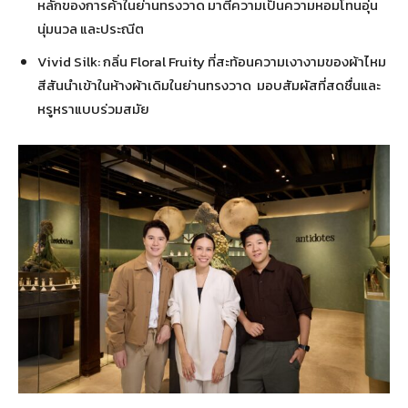
หลักของการค้าในย่านทรงวาด มาตีความเป็นความหอมโทนอุ่น
นุ่มนวล และประณีต
Vivid Silk: กลิ่น Floral Fruity ที่สะท้อนความเงางามของผ้าไหม
สีสันนำเข้าในห้างผ้าเดิมในย่านทรงวาด มอบสัมผัสที่สดชื่นและ
หรูหราแบบร่วมสมัย