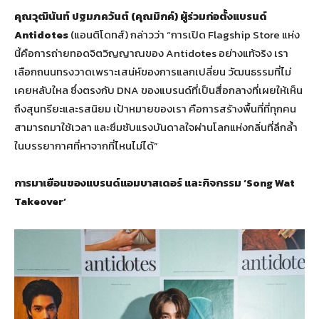
คุณวุฒินันท์ ปฐมภควันต์ (คุณมิกค์) ผู้ร่วมก่อตั้งแบรนด์
Antidotes
(แอนติโดทส์) กล่าวว่า “การเปิด Flagship Store แห่ง
นี้คือการถ่ายทอดจิตวิญญาณของ Antidotes อย่างแท้จริง เรา
เลือกถนนทรงวาดเพราะเสน่ห์ของการแลกเปลี่ยน วัฒนธรรมที่ไม่
เคยหลับใหล ซึ่งตรงกับ DNA ของแบรนด์ที่เป็นสื่อกลางที่เผยให้เห็น
ถึงสุนทรียะและรสนิยม เป้าหมายของเรา คือการสร้างพื้นที่ที่ทุกคน
สามารถมาใช้เวลา และซึมซับแรงบันดาลใจผ่านโลกแห่งกลิ่นที่ลึกล้ำ
ในบรรยากาศที่หาจากที่ไหนไม่ได้”
การมาเยือนของแบรนด์แอมบาสเดอร์ และกิจกรรม ‘Song Wat
Takeover’