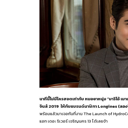
นาทีนี้ไม่มีใครฮอตเท่ากับ หมอยาหนุ่ม “มาริโอ้ เ
จินส์ 2019 ให้กับแบรนด์นาฬิกา Longines (ลองจ
พร้อมแล้วมาเจอกันที่งาน The Launch of HydroConqu
แอท เดอะ ริเวอร์ เจริญนคร 13 ได้เลยจ้า