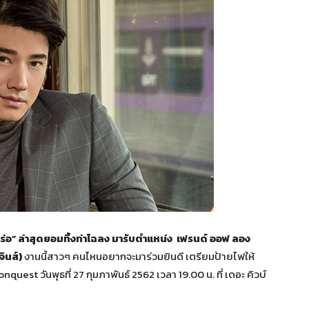
มาเร่อ” ล่าสุดยอมทิ้งท่าโฉลง มารับตำแหน่ง เฟรนด์ ออฟ ลอง
ินส์)
งานนี้สาวๆ คนไหนอยากจะมาร่วมยินดี เตรียมป้ายไฟให้
est วันพุธที่ 27 กุมภาพันธ์ 2562 เวลา 19.00 น. ที่ เดอะ คิวบ์