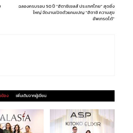
บ
ฉลองครบรอบ 50 ปี “ฮิตาชิเซลส์ ประเทศไทย” สุดยิ่ง
ใหญ่ จัดงานเปิดตัวแคมเปญ “ฮิตาชิ ความสุข
อัพเกรดได้”
ยวข้อง
เพิ่มเติมจากผู้เขียน