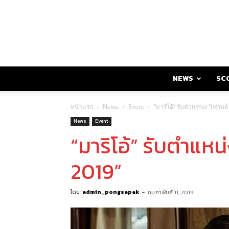
NEWS
SC
หน้าแรก
News
Event
“มาริโอ้” รับตำแหน่ง “เฟรน
News
Event
“มาริโอ้” รับตำแห
2019”
โดย
admin_pongsapak
-
กุมภาพันธ์ 11, 2019