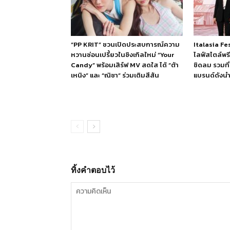
“PP KRIT” ชวนเปิดประสบการณ์ความ
Italasia F
หวานซ่อนเปรี้ยวในซิงเกิลใหม่ “Your
ไลฟ์สไตล์พร
Candy” พร้อมเสิร์ฟ MV สดใส ได้ “ต้า
ชิดลม รวมที่
เหนิง” และ “ณิชา” ร่วมเติมสีสัน
แบรนด์ดังนำเ
ทิ้งคำตอบไว้