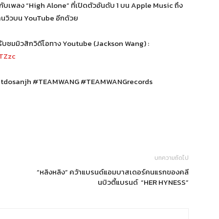
ับเพลง “High Alone” ที่เปิดตัวอันดับ 1 บน Apple Music ถึง
ล้านวิวบน YouTube อีกด้วย
รับชมมิวสิกวิดีโอทาง Youtube (Jackson Wang) :
iTZzc
itdosanjh #TEAMWANG #TEAMWANGrecords
บทความถัดไป
“หลิงหลิง” คว้าแบรนด์แอมบาสเดอร์คนแรกของคลี
นบิวตี้แบรนด์ “HER HYNESS”