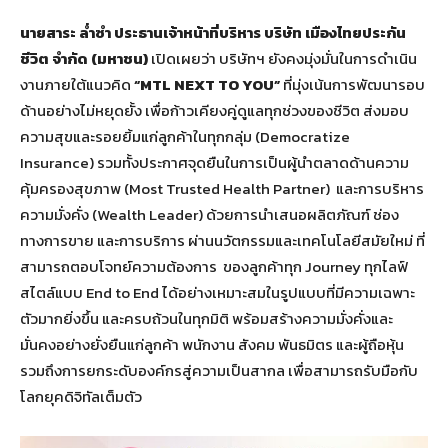
นายสาระ ล่ำซำ ประธานเจ้าหน้าที่บริหาร บริษัท เมืองไทยประกัน
ชีวิต จำกัด (มหาชน)
เปิดเผยว่า บริษัทฯ ยังคงมุ่งมั่นในการดำเนิน
งานภายใต้แนวคิด
“MTL NEXT TO YOU”
ที่มุ่งเน้นการพัฒนารอบ
ด้านอย่างไม่หยุดยั้ง เพื่อก้าวเคียงคู่ดูแลทุกช่วงของชีวิต ส่งมอบ
ความสุขและรอยยิ้มแก่ลูกค้าในทุกกลุ่ม (Democratize
Insurance) รวมทั้งประกาศจุดยืนในการเป็นผู้นำตลาดด้านความ
คุ้มครองสุขภาพ (Most Trusted Health Partner) และการบริหาร
ความมั่งคั่ง (Wealth Leader) ด้วยการนำเสนอผลิตภัณฑ์ ช่อง
ทางการขาย และการบริการ ผ่านนวัตกรรมและเทคโนโลยีสมัยใหม่ ที่
สามารถตอบโจทย์ความต้องการ ของลูกค้าทุก Journey ทุกไลฟ์
สไตล์แบบ End to End ได้อย่างเหมาะสมในรูปแบบที่มีความเฉพาะ
ตัวมากยิ่งขึ้น และครบถ้วนในทุกมิติ พร้อมสร้างความมั่งคั่งและ
มั่นคงอย่างยั่งยืนแก่ลูกค้า พนักงาน สังคม พันธมิตร และผู้ถือหุ้น
รวมถึงการยกระดับองค์กรสู่ความเป็นสากล เพื่อสามารถรับมือกับ
โลกยุคดิจิทัลเต็มตัว