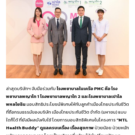
ล่าสุดบริษัทฯ จับมือร่วมกับ
โรงพยาบาล
ในเครือ
PMC
คือ โรง
พยาบาลพญาไท
1
โรงพยาบาลพญาไท
2
และโรงพยาบาลเปาโล
พหลโยธิน
มอบสิทธิประโยชน์พิเศษให้กับลูกค้าเมืองไทยประกันชีวิต
ที่ถือกรมธรรม์ของบริษัท เมืองไทยประกันชีวิต จำกัด (มหาชน) แบบ
ใดก็ได้ ที่ยังมีผลบังคับใช้ โดยการมอบสิทธิพิเศษในโครงการ
“
MTL
Health Buddy
”
ดูแลครบเครื่อง เรื่องสุขภาพ
ป่วยน้อย ป่วยหนัก