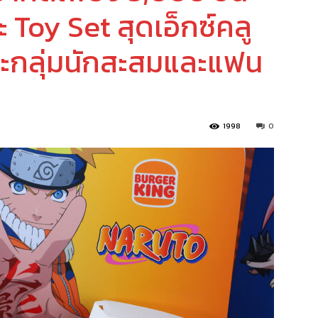
 Toy Set สุดเอ็กซ์คลู
าะกลุ่มนักสะสมและแฟน
1998
0