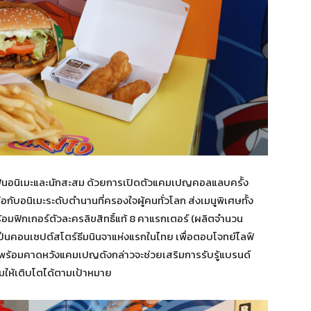
่มแฟนอนิเมะและนักสะสม ด้วยการเปิดตัวแคมเปญคอลแลบครั้ง
บอนิเมะระดับตำนานที่ครองใจผู้คนทั่วโลก ส่งเมนูพิเศษทั้ง
มฟิกเกอร์ตัวละครลิขสิทธิ์แท้ 8 คาแรกเตอร์ (ผลิตจำนวน
เป็นคอนเซปต์สโตร์ธีมนินจาแห่งแรกในไทย เพื่อตอบโจทย์ไลฟ์
มะ พร้อมคาดหวังแคมเปญดังกล่าวจะช่วยเสริมการรับรู้แบรนด์
ให้เติบโตได้ตามเป้าหมาย