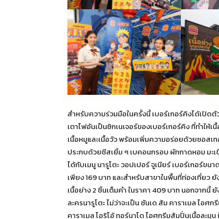
สำหรับความร่วมมือในครั้งนี้ เบอร์เกอร์คิงได้เปิดต
เตาไฟอันเป็นซิกเนเจอร์ของเบอร์เกอร์คิง ที่ทำให้เนื้
เนื้อหมูและเนื้อวัว พร้อมเพิ่มความอร่อยด้วยซอสเ
ประกบด้วยชีสเยิ้ม ๆ เบคอนกรอบ ผักกาดหอม มะเขื
ได้กับเมนู นารูโตะ วอปเปอร์ จูเนียร์ เบอร์เกอร์ขนาด
เพียง 169 บาท และสำหรับสาขาในพื้นที่ท่องเที่ยว ยั
เนื้อย่าง 2 ชิ้นเต็มคำ ในราคา 409 บาท นอกจากนี้
ละครนารูโตะ ไม่ว่าจะเป็น ซันเด ส้ม คาราเมล ไอศก
คาราเมล โอริโอ้ ทอร์นาโด ไอศกรีมส้มปั่นเนื้อละมุ