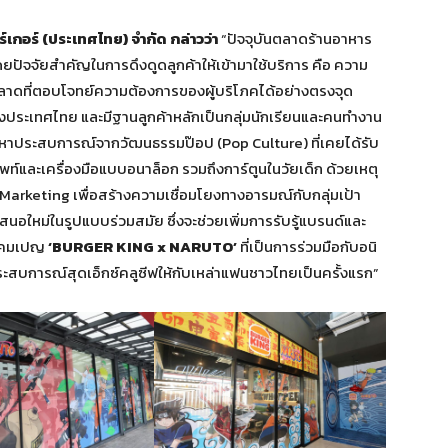
อร์เกอร์ (ประเทศไทย) จำกัด กล่าวว่า
“ปัจจุบันตลาดร้านอาหาร
ยปัจจัยสำคัญในการดึงดูดลูกค้าให้เข้ามาใช้บริการ คือ ความ
ลาดที่ตอบโจทย์ความต้องการของผู้บริโภคได้อย่างตรงจุด
ำของประเทศไทย และมีฐานลูกค้าหลักเป็นกลุ่มนักเรียนและคนทำงาน
โหยหาประสบการณ์จากวัฒนธรรมป๊อป (Pop Culture) ที่เคยได้รับ
พท์และเครื่องมือแบบอนาล็อก รวมถึงการ์ตูนในวัยเด็ก ด้วยเหตุ
a Marketing เพื่อสร้างความเชื่อมโยงทางอารมณ์กับกลุ่มเป้า
อใหม่ในรูปแบบร่วมสมัย ซึ่งจะช่วยเพิ่มการรับรู้แบรนด์และ
ัวแคมเปญ
‘BURGER KING x NARUTO’
ที่เป็นการร่วมมือกับอนิ
ประสบการณ์สุดเอ็กซ์คลูซีฟให้กับเหล่าแฟนชาวไทยเป็นครั้งแรก”