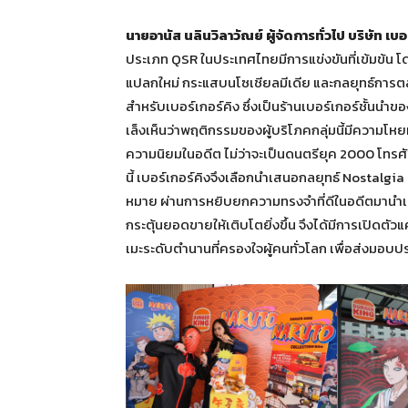
นายอานัส นลินวิลาวัณย์ ผู้จัดการทั่วไป บริษัท เบ
ประเภท QSR ในประเทศไทยมีการแข่งขันที่เข้มข้น โด
แปลกใหม่ กระแสบนโซเชียลมีเดีย และกลยุทธ์การต
สำหรับเบอร์เกอร์คิง ซึ่งเป็นร้านเบอร์เกอร์ชั้นน
เล็งเห็นว่าพฤติกรรมของผู้บริโภคกลุ่มนี้มีความ
ความนิยมในอดีต ไม่ว่าจะเป็นดนตรียุค 2000 โทรศั
นี้ เบอร์เกอร์คิงจึงเลือกนำเสนอกลยุทธ์ Nostalgi
หมาย ผ่านการหยิบยกความทรงจำที่ดีในอดีตมานำเสน
กระตุ้นยอดขายให้เติบโตยิ่งขึ้น จึงได้มีการเปิดต
เมะระดับตำนานที่ครองใจผู้คนทั่วโลก เพื่อส่งมอบ