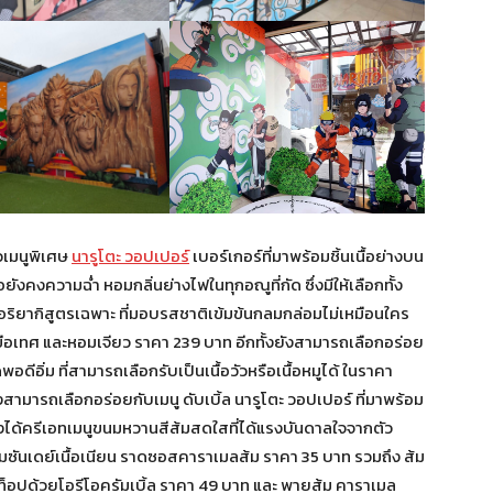
ัวเมนูพิเศษ
นารูโตะ วอปเปอร์
เบอร์เกอร์ที่มาพร้อมชิ้นเนื้อย่างบน
อยังคงความฉ่ำ หอมกลิ่นย่างไฟในทุกอณูที่กัด ซึ่งมีให้เลือกทั้ง
ทอริยากิสูตรเฉพาะ ที่มอบรสชาติเข้มข้นกลมกล่อมไม่เหมือนใคร
อเทศ และหอมเจียว ราคา 239 บาท อีกทั้งยังสามารถเลือกอร่อย
พอดีอิ่ม ที่สามารถเลือกรับเป็นเนื้อวัวหรือเนื้อหมูได้ ในราคา
งสามารถเลือกอร่อยกับเมนู ดับเบิ้ล นารูโตะ วอปเปอร์ ที่มาพร้อม
 ยังได้ครีเอทเมนูขนมหวานสีส้มสดใสที่ได้แรงบันดาลใจจากตัว
รีมซันเดย์เนื้อเนียน ราดซอสคาราเมลส้ม ราคา 35 บาท รวมถึง ส้ม
น ท็อปด้วยโอรีโอครัมเบิ้ล ราคา 49 บาท และ พายส้ม คาราเมล