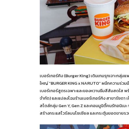
เบอร์เกอร์คิง (Burger King) เดินเกมรุกเจาะกลุ
ใหญ่ “BURGER KING x NARUTO” ผนึกความร่วมมือกั
เบอร์เกอร์สูตรเฉพาะและของหวานธีมสีส้มสดใส พร้อ
จำกัด) และแปลงโฉมร้านเบอร์เกอร์คิง สาขารัชดา 
สไตล์กลุ่ม Gen Y, Gen Z และคอมมูนิตี้คนรักอนิเ
สร้างกระแสไวรัลบนโซเชียล และกระตุ้นยอดขายรวม