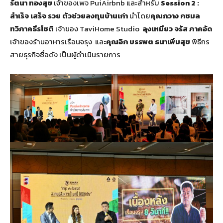
รัตนา ทองสุข
เจ้าของเพจ PuiAirbnb และสำหรับ
Session 2 :
สำเร็จ เสร็จ รวย ตัวช่วยลงทุนบ้านเก่า
นำโดย
คุณกวาง กชมล
ทวิภาคธีรโชติ
เจ้าของ TaviHome Studio
ลุงเหมียว จรัส ภาคอัด
เจ้าของร้านอาหารเรือนจรุง และ
คุณอิก บรรพต ธนาเพิ่มสุข
พิธีกร
สายธุรกิจชื่อดัง เป็นผู้ดำเนินรายการ