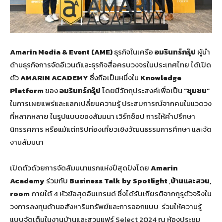
Amarin Media & Event (AME)
ธุรกิจในเครือ
อมรินทร์กรุ๊ป
ผู้นำ
ด้านธุรกิจการจัดอีเวนต์และธุรกิจสื่อครบวงจรในประเทศไทย ได้เปิด
ตัว
AMARIN ACADEMY
ซึ่งถือเป็นหนึ่งใน
Knowledge
Platform
ของ
อมรินทร์กรุ๊ป
โดยมีวัตถุประสงค์เพื่อเป็น
“ชุมชน”
ในการเผยแพร่และแลกเปลี่ยนความรู้ ประสบการณ์จากคนในแวดวง
ที่หลากหลาย ในรูปแบบของสัมมนา เวิร์กช็อป การให้คำปรึกษา
นิทรรศการ หรือแม้แต่ทริปท่องเที่ยวเชิงวัฒนธรรมการศึกษา และจัด
งานสัมมนา
เปิดตัวด้วยการจัดสัมมนาแรกแห่งปีสุดปังโดย
Amarin
Academy
ร่วมกับ
Business Talk by Spotlight
,
บ้านและสวน,
room
ภายใต้ 4 หัวข้อสุดอินเทรนด์ ซึ่งได้รับเกียรติจากกูรูตัวจริงใน
วงการลงทุนด้านอสังหาริมทรัพย์และการออกแบบ ร่วมให้ความรู้
แบบจัดเต็มในงานบ้านและสวนแฟร์ Select 2024 ณ ห้องประชุม