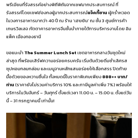
พรีเมียมที่รังสรรค์อย่างพิถีพิถันจากเชฟมากประสบการณ์ ที่
รังสรรค์โดยเชฟฮ่องกงผู้มากประสบการณ์
แจ็คกี้ชาน
ผู้คร่ำหวอด
ในวงการอาหารมากว่า 40 ปี ณ ร้าน ‘เฮยยิน’ ณ ชั้น 3 ศูนย์การค้า
เกษรวิลเลจ ภัตตาคารอาหารจีนชั้นนำภายใต้การบริหารงานโดย อิม
แพ็ค เมืองทองธานี
ขอแนะนำ
The Summer Lunch Set
เซตอาหารกลางวันชุดใหม่
ล่าสุด ที่พร้อมเสิร์ฟความอร่อยครบครัน เริ่มต้นด้วยติ่มซำเลิศรส
ซุปหอมกลมกล่อม และเมนูจานหลักแสนอร่อยให้เลือกสรร ปิดท้าย
มื้อด้วยของหวานชื่นใจ ทั้งหมดนี้ในราคาพิเศษเพียง
888++ บาท/
ท่าน
(ราคายังไม่รวมค่าบริการ 10% และภาษีมูลค่าเพิ่ม 7%) พร้อมให้
บริการในวันจันทร์ – วันศุกร์ ตั้งแต่เวลา 11.00 น. – 15.00 น. ตั้งแต่วัน
นี้ – 31 กรกฎาคมนี้ เท่านั้น!