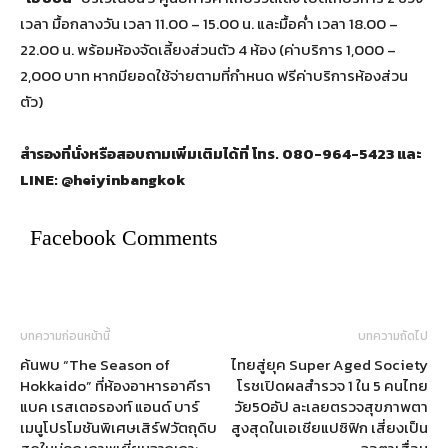
เวลา มื้อกลางวัน เวลา 11.00 – 15.00 น. และมื้อค่ำ เวลา 18.00 –
22.00 น. พร้อมห้องจัดเลี้ยงส่วนตัว 4 ห้อง (ค่าบริการ 1,000 –
2,000 บาท หากมียอดใช้จ่ายตามที่กำหนด ฟรีค่าบริการห้องส่วน
ตัว)
สำรองที่นั่งหรือสอบถามเพิ่มเติมได้ที่ โทร.
080-964-5423 และ
LINE: @heiyinbangkok
Facebook Comments
บทความก่อนหน้านี้
บทความถัดไป
ค้นพบ “The Season of
ไทยสู่ยุค Super Aged Society
Hokkaido” ที่ห้องอาหารอาคีรา
โรชเปิดผลสำรวจ 1 ใน 5 คนไทย
แบค เรสเตอรองท์ แอนด์ บาร์
วัย50อัป ละเลยตรวจสุขภาพตา
เมนูโปรโมชันพิเศษเสิร์ฟวัตถุดิบ
สูงสุดในเอเชียแปซิฟิก เสี่ยงเป็น