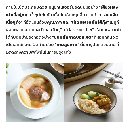
ภายในเซ็ตประกอบด้วยเมนูซิกเนเจอร์ยอดนิยมอย่าง
“เสี่ยวหลง
เปาเนื้อปูหมู”
น้ำซุปเข้มข้น เนื้อสัมผัสละมุนลิ้น ตามด้วย
“ขนมจีบ
เนื้อปูกุ้ง”
ที่อัดแน่นด้วยคุณภาพ และ
“เห็ดมอเรลยัดไส้กุ้ง”
เมนูที่
ผสมผสานความลงตัวของวัตถุดิบได้อย่างน่าประทับใจ และพลาดไม่
ได้กับติ่มซำของทอดอย่าง
“ขนมผักกาดซอส XO”
ที่หอมกลิ่น XO
เป็นเอกลักษณ์ ปิดท้ายด้วย
“ห่ามสุ่ยเกาะ”
ติ่มซำรูปนกสวยงาม ที่
แสดงถึงความพิถีพิถันในการปรุงแต่ง