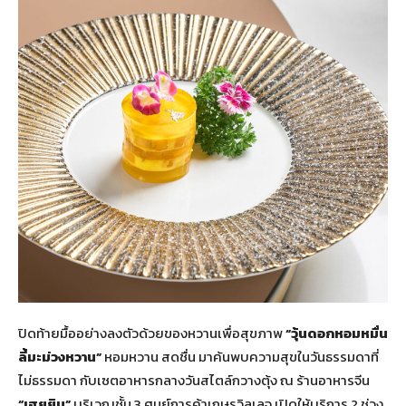
ปิดท้ายมื้ออย่างลงตัวด้วยของหวานเพื่อสุขภาพ
“วุ้นดอกหอมหมื่น
ลี้มะม่วงหวาน”
หอมหวาน สดชื่น มาค้นพบความสุขในวันธรรมดาที่
ไม่ธรรมดา กับเซตอาหารกลางวันสไตล์กวางตุ้ง ณ ร้านอาหารจีน
“เฮยยิน”
บริเวณชั้น 3 ศูนย์การค้าเกษรวิลเลจ เปิดให้บริการ 2 ช่วง