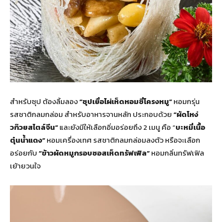
สำหรับซุป ต้องลิ้มลอง
“ซุปเยื่อไผ่เห็ดหอมซี่โครงหมู”
หอมกรุ่น
รสชาติกลมกล่อม สำหรับอาหารจานหลัก ประกอบด้วย
“ผัดโหง่
วก๊วยสไตล์จีน”
และยังมีให้เลือกอิ่มอร่อยถึง 2 เมนู คือ “
บะหมี่เนื้อ
ตุ๋นน้ำแดง”
หอมเครื่องเทศ รสชาติกลมกล่อมลงตัว หรือจะเลือก
อร่อยกับ
“ข้าวผัดหมูกรอบซอสเห็ดทรัฟเฟิล”
หอมกลิ่นทรัฟเฟิล
เย้ายวนใจ