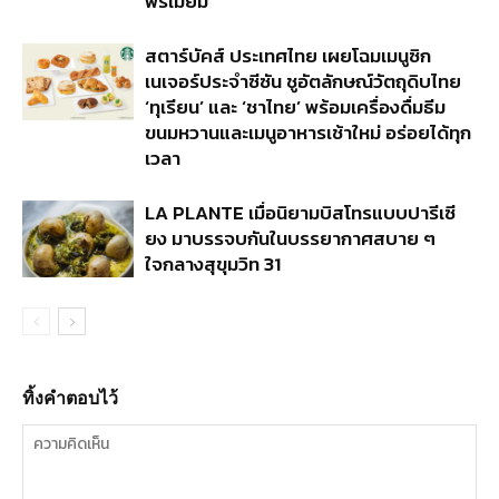
พรีเมียม
สตาร์บัคส์ ประเทศไทย เผยโฉมเมนูซิก
เนเจอร์ประจำซีซัน ชูอัตลักษณ์วัตถุดิบไทย
‘ทุเรียน’ และ ‘ชาไทย’ พร้อมเครื่องดื่มธีม
ขนมหวานและเมนูอาหารเช้าใหม่ อร่อยได้ทุก
เวลา
LA PLANTE เมื่อนิยามบิสโทรแบบปารีเซี
ยง มาบรรจบกันในบรรยากาศสบาย ๆ
ใจกลางสุขุมวิท 31
ทิ้งคำตอบไว้