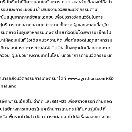
ิษัทชั้นนำที่มีความสนใจด้านการเกษตร และช่วงที่สองใช้ชื่อว่า
รม และการแข่งขัน นำเสนองานวิจัยและนวัตกรรมด้าน
นับสนุนจากภาครัฐและเอกชน เพื่อชิงรางวัลทุนวิจัยในการ
้บริหารจากหลากหลายหน่วยงานทั้งภาครัฐและเอกชนที่อยู่ใน
สริมตลาด ในอุตสาหกรรมเกษตรไทย ที่จัดขึ้นโดยฟาร์ม เอ็กซ์โป
 มาให้คอมเม้นท์ ไอเดีย แนวความคิด เพื่อต่อยอดในอุตสาหกรรม
ี่มาออกในรายการช่วงAGRITHON นั้นจะถูกคัดเลือกจากคณะ
ิจัย ผู้เชี่ยวชาญด้านเทคโนโลยี นักวิชาการด้านนวัตกรรม นัก
น สามารถส่งนวัตกรรมการเกษตรมาได้ที่ www.agrithon.com หรือ
Thailand
ษัท ฟาร์มเอ็กซ์โป จำกัด และ GMM25 เพื่อสร้างสรรค์ ถ่ายทอด
โนโลยีทางการเกษตรใหม่ๆ ด้านการเกษตร ให้กับคนรุ่นใหม่ ที่
ือเพิ่มรายได้แล้ว ยังสามารถต่อยอดไปยังเรื่องของการท่อง