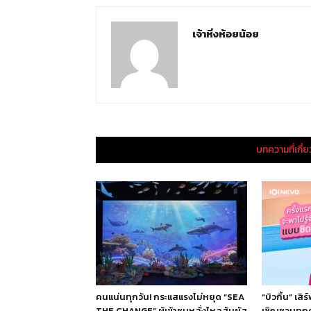
เจ้าหิ่งห้อยน้อย
บทความที่เกี่
คนแน่นทุกวัน! กระแสแรงไม่หยุด “SEA
“บิวกิ้น” เสิ
THE CHANGE” ผู้เข้าชมหลั่งไหลสัมผัส
เชิญชวนทุก