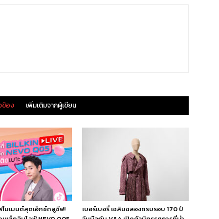
ยวข้อง
เพิ่มเติมจากผู้เขียน
ร์ฟโมเมนต์สุดเอ็กซ์คลูซีฟ!
เบอร์เบอรี่ เฉลิมฉลองครบรอบ 170 ปี
คนเช็กอินไลฟ์ NEVO Q05
จับมือกับ V&A เปิดตัวนิทรรศการที่นำ