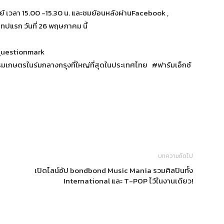
ย์ เวลา 15.00 -15.30 น. และชมย้อนหลังผ่านFacebook ,
แรก วันที่ 26 พฤษภาคม นี้
uestionmark
ตรในร่มกลางกรุงที่ใหญ่ที่สุดในประเทศไทย #ฟาร์มเอ็กซ์
บทความถัดไป
เปิดไลน์อัป bondbond Music Mania รวมศิลปินทั้ง
International และ T-POP ไว้ในงานเดียว!