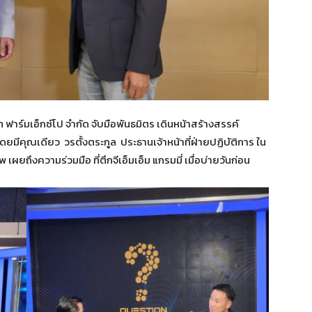
ท ฟาร์มเอ็กซ์โป จำกัด จับมือพันธมิตร เดินหน้าสร้างสรรค์
มีคุณเดียว วรตั้งตระกูล ประธานเจ้าหน้าที่ฝ่ายปฏิบัติการ ใน
ยถึงความร่วมมือ ที่ตึกจีเอ็มเอ็ม แกรมมี่ เมื่อบ่ายวันก่อน