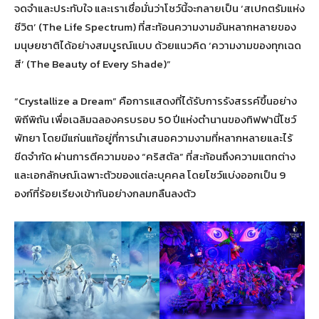
จดจำและประทับใจ และเราเชื่อมั่นว่าโชว์นี้จะกลายเป็น ‘สเปกตรัมแห่ง
ชีวิต’ (The Life Spectrum) ที่สะท้อนความงามอันหลากหลายของ
มนุษยชาติได้อย่างสมบูรณ์แบบ ด้วยแนวคิด ‘ความงามของทุกเฉด
สี’ (The Beauty of Every Shade)”
“Crystallize a Dream” คือการแสดงที่ได้รับการรังสรรค์ขึ้นอย่าง
พิถีพิถัน เพื่อเฉลิมฉลองครบรอบ 50 ปีแห่งตำนานของทิฟฟานี่โชว์
พัทยา โดยมีแก่นแท้อยู่ที่การนำเสนอความงามที่หลากหลายและไร้
ขีดจำกัด ผ่านการตีความของ “คริสตัล” ที่สะท้อนถึงความแตกต่าง
และเอกลักษณ์เฉพาะตัวของแต่ละบุคคล โดยโชว์แบ่งออกเป็น 9
องก์ที่ร้อยเรียงเข้ากันอย่างกลมกลืนลงตัว