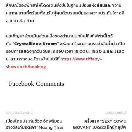
ลักษณ์ของพัทยาให้โดดเด่นยิ่งขึ้นในฐานะเมืองแห่งสีสันและความ
หลากหลายที่พร้อมต้อนรับผู้คนด้วยรอยยิ้มและความประทับใจ” อลิ
สากล่าวปิดท้าย
ขอเชิญมาร่วมเป็นส่วนหนึ่งของตำนานบทใหม่ถึงทิฟฟานี่โชว์
กับ
“Crystallize a Dream”
พร้อมสร้างความทรงจำอันล้ำค่า เปิด
รอบการแสดงทุกวัน วันละ 3 รอบ เวลา 18.00 น., 19.30 น. และ 21.30
น. สามารถจองบัตรเข้าชมได้ที่
https://www.tiffany-
show.co.th/booking
Facebook Comments
บทความก่อนหน้านี้
บทความถัดไป
เมืองไทยประกันชีวิต จัดพิธีมอบ
ครั้งแรก “SEXY COW x
รางวัลเกียรติยศ “Muang Thai
GIOVANI” เปิดตัวเอ็กซ์คลูซีฟ