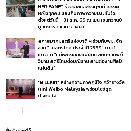
HER FAME” ร่วมเฉลิมฉลองคุณค่าของผู้
หญิงทุกคน และเก็บภาพความประทับใจ
ตั้งแต่วันนี้ – 31 ส.ค. 69 ณ เมน เอนทรานซ์
ศูนย์การค้าเมกาบางนา
สภาสมาคมสตรีแห่งชาติ ฯ ร่วมกับพม. จัด
งาน “วันสตรีไทย ประจำปี 2569” ภายใต้
แนวคิด “แม่หลวงของแผ่นดิน สถิตถิ่นทิพย์
วิมาน สตรีไทยตั้งปณิธาน สานต่องานศิลป์
แผ่นดิน”
“BILLKIN” สร้างความภาคภูมิใจ คว้ารางวัล
ใหญ่ Weibo Malaysia พร้อมโชว์สุด
ประทับใจ
ทิ้งคำตอบไว้