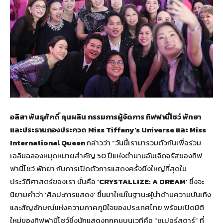
อลิสา พันธุศักดิ์ คุนผลิน กรรมการผู้จัดการ ทิฟฟานี่โชว์ พัทยา
และประธานกองประกวด
Miss Tiffany’s Universe และ Miss
International Queen
กล่าวว่า “วันนี้เรามารวมตัวกันเพื่อร่วม
เฉลิมฉลองหมุดหมายสำคัญ 50 ปีแห่งตำนานอันเจิดจรัสของทิฟ
ฟานี่โชว์ พัทยา กับการเปิดตัวการแสดงครั้งยิ่งใหญ่ที่สุดใน
ประวัติศาสตร์ของเรา นั่นคือ
‘CRYSTALLIZE: A DREAM’
ซึ่งจะ
นิยามคำว่า ‘ศิลปะการแสดง’ ขึ้นมาใหม่ในฐานะผู้นำด้านความบันเทิง
และสัญลักษณ์แห่งความภาคภูมิใจของประเทศไทย พร้อมเปิดมิติ
ใหม่ของทิฟฟานี่โชว์ซึ่งนักแสดงทุกคนบนเวทีคือ “ซูเปอร์สตาร์” ที่