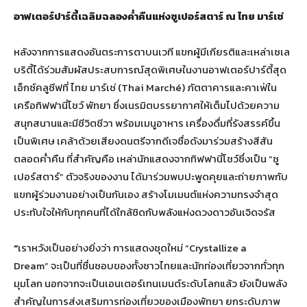
อาฟเตอร์ปาร์ตี้เฉลิมฉลองค่ำคืนแห่งซูเปอร์สตาร์ ณ ไทย มาร์เช่
หลังจากการแสดงอันตระการตาบนเวที แขกผู้มีเกียรติและเหล่าเซเล
บริตี้ได้ร่วมสัมผัสประสบการณ์สุดพิเศษในงานอาฟเตอร์ปาร์ตี้สุด
เอ็กซ์คลูซีฟที่ ไทย มาร์เช่ (Thai Marché) ภัตตาคารและคาเฟ่ใน
เครือทิฟฟานี่โชว์ พัทยา ซึ่งเนรมิตบรรยากาศให้เต็มไปด้วยความ
สนุกสนานและมีชีวิตชีวา พร้อมเมนูอาหาร เครื่องดื่มที่รังสรรค์ขึ้น
เป็นพิเศษ เคล้าด้วยเสียงดนตรีจากดีเจชื่อดังมาร่วมสร้างสีสัน
ตลอดค่ำคืน ที่สำคัญคือ เหล่านักแสดงจากทิฟฟานี่โชว์ซึ่งเป็น “ซู
เปอร์สตาร์” ตัวจริงของงาน ได้มาร่วมพบปะพูดคุยและถ่ายภาพกับ
แขกผู้ร่วมงานอย่างเป็นกันเอง สร้างโมเมนต์แห่งความทรงจำสุด
ประทับใจให้กับทุกคนที่ได้ใกล้ชิดกับพลังแห่งดวงดาวอันเจิดจรัส
“
เราหวังเป็นอย่างยิ่งว่า การแสดงชุดใหม่ “Crystallize a
Dream” จะเป็นที่ชื่นชอบของทั้งชาวไทยและนักท่องเที่ยวจากทั่วทุก
มุมโลก นอกจากจะเป็นเอนเตอร์เทนเมนต์ระดับโลกแล้ว ยังเป็นพลัง
สำคัญในการส่งเสริมการท่องเที่ยวของเมืองพัทยา ยกระดับภาพ