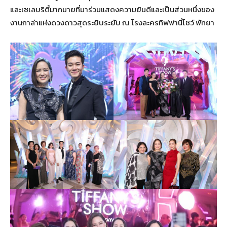
และเซเลบริตี้มากมายที่มาร่วมแสดงความยินดีและเป็นส่วนหนึ่งของ
งานกาล่าแห่งดวงดาวสุดระยิบระยับ ณ โรงละครทิฟฟานี่โชว์ พัทยา