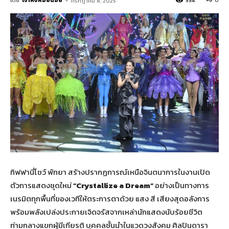
โดย
เจ้าหิ่งห้อยน้อย
-
554
0
กรกฎาคม 8, 2025
ทิฟฟานี่โชว์ พัทยา สร้างปรากฏการณ์เหนือจินตนาการในงานเปิด
ตัวการแสดงชุดใหม่
“Crystallize a Dream”
อย่างเป็นทางการ
เนรมิตทุกพื้นที่ของเวทีให้ตระการตาด้วย แสง สี เสียงสุดอลังการ
พร้อมพลังเปล่งประกายเจิดจรัสจากเหล่านักแสดงนับร้อยชีวิต
ท่ามกลางแขกผู้มีเกียรติ บุคคลชั้นนำในแวดวงสังคม ศิลปินดารา