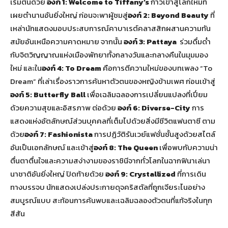
เริ่มต้นด้วย
องก์ 1: Welcome to Tiffany’s
ก้าวเข้าสู่โลกใหม่ที่
เผยตำนานอันยิ่งใหญ่ ก่อนจะพาผู้ชมสู่
องก์
2: Beyond Beauty
ที่
เหล่านักแสดงมอบประสบการณ์คาบาเรต์คลาสสิกผสานความทัน
สมัยอันเหนือความคาดหมาย จากนั้น
องก์
3: Pattaya
ร่วมดื่มด่ำ
กับจิตวิญญาณแห่งเมืองพัทยาทั้งกลางวันและกลางคืนในมุมมอง
ใหม่ และใน
องก์
4: To Dream
คือการตีความใหม่ของบทเพลง “To
Dream” ที่เล่าเรื่องราวการค้นหาตัวตนของหญิงข้ามเพศ ก่อนเข้าสู่
องก์
5: Butterfly Ball
เพื่อเฉลิมฉลองการเปลี่ยนแปลงที่เปี่ยม
ด้วยความสุขและอิสรภาพ ต่อด้วย
องก์ 6: Diverse-City
การ
แสดงแห่งอัตลักษณ์ส่วนบุคคลที่เต็มไปด้วยสิ่งมีชีวิตแฟนตาซี ตาม
ด้วย
องก์
7: Fashionista
การปฏิวัติรันเวย์แฟชั่นชั้นสูงด้วยสไตล์
อันเป็นเอกลักษณ์ และเข้าสู่
องก์
8: The Queen
เพื่อพบกับความน่า
ตื่นตาตื่นใจและความสง่างามของราชินีจากทั่วโลกในฉากฟินาเล่นา
นาชาติอันยิ่งใหญ่ ปิดท้ายด้วย
องก์ 9: Crystallized
ที่การเดิน
ทางบรรจบ นักแสดงเปล่งประกายดุจคริสตัลที่ถูกเจียระไนอย่าง
สมบูรณ์แบบ สะท้อนการค้นพบและเฉลิมฉลองตัวตนที่แท้จริงในทุก
สีสัน