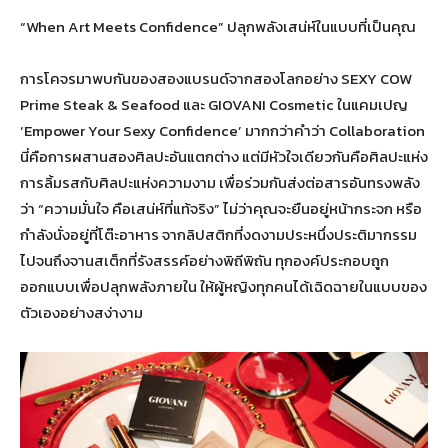
“When Art Meets Confidence” ปลุกพลังเสน่ห์ในแบบที่เป็นคุณ
การโคจรมาพบกันของสองแบรนด์จากสองโลกอย่าง SEXY COW
Prime Steak & Seafood และ GIOVANI Cosmetic ในแคมเปญ
‘Empower Your Sexy Confidence’ มากกว่าคำว่า Collaboration
นี่คือการผสานสองศิลปะอันแตกต่าง แต่มีหัวใจเดียวกันคือศิลปะแห่ง
การลิ้มรสกับศิลปะแห่งความงาม เพื่อร่วมกันส่งต่อสารอันทรงพลัง
ว่า “ความมั่นใจ คือเสน่ห์ที่แท้จริง” ไม่ว่าคุณจะยืนอยู่หน้ากระจก หรือ
กำลังนั่งอยู่ที่โต๊ะอาหาร จากลิปสติกที่งดงามประหนึ่งประติมากรรม
ไปจนถึงจานสเต็กที่รังสรรค์อย่างพิถีพิถัน ทุกองค์ประกอบถูก
ออกแบบเพื่อปลุกพลังภายใน ให้ผู้หญิงทุกคนได้เฉิดฉายในแบบของ
ตัวเองอย่างสง่างาม