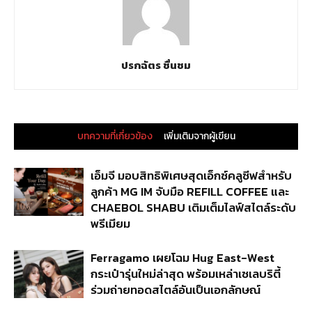
ปรกฉัตร ชื่นชม
บทความที่เกี่ยวข้อง
เพิ่มเติมจากผู้เขียน
เอ็มจี มอบสิทธิพิเศษสุดเอ็กซ์คลูซีฟสำหรับ
ลูกค้า MG IM จับมือ REFILL COFFEE และ
CHAEBOL SHABU เติมเต็มไลฟ์สไตล์ระดับ
พรีเมียม
Ferragamo เผยโฉม Hug East-West
กระเป๋ารุ่นใหม่ล่าสุด พร้อมเหล่าเซเลบริตี้
ร่วมถ่ายทอดสไตล์อันเป็นเอกลักษณ์