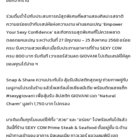
ออกจากร้าน”
ร่วมดื่มด่ำไปกับประสบการณ์สุดพิเศษที่ผสานสองศิลปะรสชาติ
ความอร่อยเข้ากับเสน่ห์แห่งความงาม ผ่านแคมเปญ ‘Empower
Your Sexy Confidence’ และกิจกรรมสุดพิเศษที่ไม่ควรพลาด
ตลอดแคมเปญ ระหว่างวันที่ 27 มิถุนายน – 25 สิงหาคม 2568 อร่อย
ครบ รับความสวยเพิ่ม! เมื่อรับประทานอาหารที่ร้าน SEXY COW
ครบ 800 บาท รับทันที เวาเชอร์ส่วนลด GIOVANI ไปเติมเสน่ห์ให้ลุค
ของคุณได้ง่าย ๆ
Snap & Share ความประทับใจ ลุ้นรับลิปสติกสุดหรู! ถ่ายภาพคู่กับ
เมนูจานโปรดในร้าน แล้วโพสต์ลงโซเชียลมีเดีย พร้อมติดแฮชแท็ก
#sexygiovani เพื่อลุ้นรับ ลิปสติก GIOVANI เฉด “Natural
Charm” มูลค่า 1,750 บาท ไปครอง
มาเติมเต็มทุกโมเมนต์ให้ทั้ง “สวย” และ “อร่อย” ไปพร้อมกันได้แล้ว
วันนี้ที่ร้าน SEXY COW Prime Steak & Seafood ตั้งอยู่ชั้น G ด้าน
หน้าทางเข้าของ อาคาร มิลเลนเนีย ทาวเวอร์ แขวงลุมพินี เขต