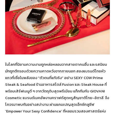
ในโลกที่นิยามความงามถูกหล่อหลอมจากสายตาคนอื่น และรสนิยม
มักถูกตีกรอบด้วยความคาดหวังจากภายนอก สองแบรนด์ไทยหัว
แถวที่เชื่อในพลังของ “ตัวตนที่แท้จริง” อย่าง SEXY COW Prime
Steak & Seafood ร้านอาหารสไตล์ Fusion และ Steak House ที่
พร้อมเสิร์ฟเมนูดี ๆ จากวัตถุดิบสุดพรีเมียม แท็กทีมกับ GIOVANI
Cosmetic แบรนด์เมคอัพงานคราฟต์สุดหรูสัญชาติไทย-อิตาลี จึง
โคจรมาพบกันอย่างสง่างาม ผ่านแคมเปญสุดเอ็กซ์คลูซีฟ
‘Empower Your Sexy Confidence’ ที่หลอมรวมสองศาสตร์แห่ง