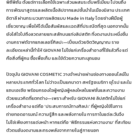
พิถีพิถัน ตั้งแต่การเลือกใช้เฉพาะส่วนผสมระดับพรีเมียม ไปจนถึง
การพัฒนาสูตรและผลิตเนื้อลิปจากแลปชั้นนำในเมืองมิลาน ประเทศ
อิตาลี ผ่านกระบวนการผลิตแบบ Made in Italy โดยช่างฝีมือผู้
เชี่ยวชาญ เพื่อให้ได้เนื้อสัมผัสและเฉดสีที่ประณีตที่สุด นอกจากนั้น
ยังใส่ใจไปถึงลวดลายแกะสลักบนแท่งลิปสติก ที่งดงามประหนึ่งชิ้น
งานคราฟต์จากแกลเลอรี่ศิลปะ—เปี่ยมด้วยจิตวิญญาณ ราย
ละเอียดเหล่านี้ทำให้ GIOVANI ไม่ใช่แค่เครื่องสำอางที่ใช้แล้วทิ้ง แต่
คือสิ่งที่ผู้คน ซื้อเพื่อเก็บ และใช้ด้วยความทะนุถนอม
ปัจจุบัน GIOVANI COSMETIC วางจำหน่ายผ่านช่องทางออนไลน์ใน
หลายประเทศทั่วโลก ไม่ว่าจะเป็นแคนาดา สหรัฐอเมริกา ยุโรป และใน
แถบเอเชีย พร้อมครองใจผู้หญิงผู้หลงใหลในแฟชั่นและความงาม
ด้วยแนวคิดที่แตกต่าง—เพราะสำหรับ GIOVANI ลิปสติกไม่ใช่แค่
เครื่องสำอาง แต่คือ ‘ประสบการณ์ทางศิลปะ’ ที่ผู้หญิงใช้ในการ
ถ่ายทอดอารมณ์ ความรู้สึก และพลังภายใน การทาในแต่ละวันจึง
ไม่ใช่เพียงการแต่งหน้า หากแต่คือ ‘พิธีกรรมแห่งความงาม’ ที่สะท้อน
ตัวตนอันงดงามและทรงพลังจากภายในสู่ภายนอก