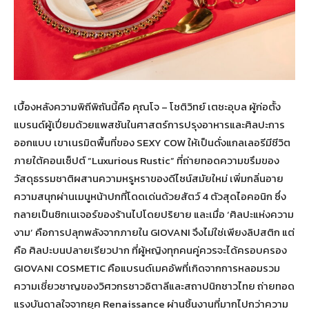
เบื้องหลังความพิถีพิถันนี้คือ คุณโจ – โชติวิทย์ เตชะอุบล ผู้ก่อตั้ง
แบรนด์ผู้เปี่ยมด้วยแพสชันในศาสตร์การปรุงอาหารและศิลปะการ
ออกแบบ เขาเนรมิตพื้นที่ของ SEXY COW ให้เป็นดั่งแกลเลอรีมีชีวิต
ภายใต้คอนเซ็ปต์ “Luxurious Rustic” ที่ถ่ายทอดความขรึมของ
วัสดุธรรมชาติผสานความหรูหราของดีไซน์สมัยใหม่ เพิ่มกลิ่นอาย
ความสนุกผ่านเมนูหน้าปกที่โดดเด่นด้วยสัตว์ 4 ตัวสุดไอคอนิก ซึ่ง
กลายเป็นซิกเนเจอร์ของร้านไปโดยปริยาย และเมื่อ ‘ศิลปะแห่งความ
งาม’ คือการปลุกพลังจากภายใน GIOVANI จึงไม่ใช่เพียงลิปสติก แต่
คือ ศิลปะบนปลายเรียวปาก ที่ผู้หญิงทุกคนคู่ควรจะได้ครอบครอง
GIOVANI COSMETIC คือแบรนด์เมคอัพที่เกิดจากการหลอมรวม
ความเชี่ยวชาญของวิศวกรชาวอิตาลีและสถาปนิกชาวไทย ถ่ายทอด
แรงบันดาลใจจากยุค Renaissance ผ่านชิ้นงานที่มากไปกว่าความ