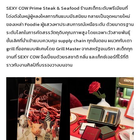
SEXY COW Prime Steak & Seafood ร้านสเต็กระดับพรีเมียมที่
โด่งดังในหมู่ผู้หลงใหลการกินแบบมีรสนิยม กลายเป็นจุดหมายใหม่
ของเหล่า Foodie ผู้แสวงหาประสบการณ์เหนือระดับ ด้วยมาตรฐาน
ระดับโลกในการคัดสรรวัตถุดิบคุณภาพสูง โดยเฉพาะวัวสายพันธุ์
ชั้นเลิศที่นำเข้าแบบควบคุม supply chain ทุกขั้นตอน ผนวกกับเตา
grill ที่ออกแบบพิเศษโดย Grill Master จากสหรัฐอเมริกา สเต็กทุก
จานที่ SEXY COW จึงเปี่ยมด้วยรสชาติ กลิ่น และเท็กซ์เจอร์ที่ไร้ที่ติ
ราวกับงานศิลป์ที่บรรจงวางบนจาน