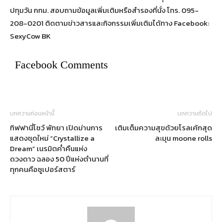
ปทุมวัน กทม. สอบถามข้อมูลเพิ่มเติมหรือสำรองที่นั่ง โทร. 095-
208-0201 ติดตามข่าวสารและกิจกรรมเพิ่มเติมได้ทาง Facebook:
SexyCow BK
Facebook Comments
บทความก่อนหน้านี้
บทความถัดไป
ทิฟฟานี่โชว์ พัทยา เปิดม่านการ
เติมเต็มความสุขด้วยโรลเค้กสุด
แสดงชุดใหม่ “Crystallize a
ละมุน moone rolls
Dream” เนรมิตค่ำคืนแห่ง
ดวงดาว ฉลอง 50 ปีแห่งตำนานที่
ทุกคนคือซูเปอร์สตาร์