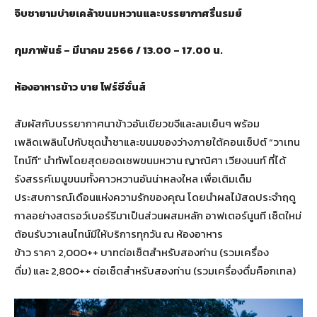
จิบชายามบ่ายเคล้าขนมหวานและบรรยากาศรื่นรมย์
กุมภาพันธ์
–
มีนาคม
2566
/
13.00 – 17.00
น.
ห้องอาหารข้าว บาย โฟร์ซีซั่นส์
สัมผัสกับบรรยากาศนาข้าวอันเขียวขจีและลมเย็นๆ พร้อม
เพลิดเพลินไปกับชุดน้ำชาและขนมของว่างภายใต้คอนเซ็ปต์ “วาเทน
ไทน์ที” นำทัพโดยสุดยอดเชพขนมหวาน ญาณิศา เวียงนนท์ ที่ได้
รังสรรค์เมนูขนมทั้งคาวหวานอันน่าหลงใหล เพื่อเติมเต็ม
ประสบการณ์เดือนแห่งความรักของคุณ โดยนำผลไม้สดประจำฤดู
กาลอย่างสตรอว์เบอร์รีมาเป็นส่วนผสมหลัก อาฟเตอร์นูนที เซ็ตใหม่
ต้อนรับวาเลนไทน์มีให้บริการทุกวัน ณ ห้องอาหาร
ข้าว ราคา 2,000++ บาทต่อเซ็ตสำหรับสองท่าน (รวมเครื่อง
ดื่ม) และ 2,800++ ต่อเซ็ตสำหรับสองท่าน (รวมเครื่องดื่มค็อกเทล)