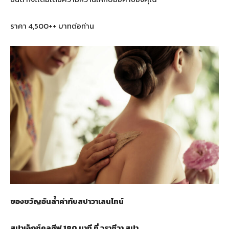
ราคา 4,500++ บาทต่อท่าน
ของขวัญอันล้ำค่ากับสปาวาเลนไทน์
สปาเอ็กซ์คลูซีฟ
180
นาที ที่ วราชีวา สปา