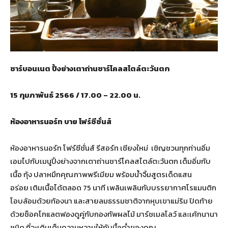
ชาร์บอนเนต
ปิ้งย่างเตา
ถ่านชาร์โคลสไตล์ตะวันตก
15
กุมภาพันธ์
2566 / 17.00 – 22.00
น.
ห้องอาหารนอร์ท บาย โฟร์ซีซั่นส์
ห้องอาหารนอร์ท โฟร์ซีซั่นส์ รีสอร์ท เชียงใหม่ เชิญชวนทุกท่านอิ่ม
เอมไปกับเมนูปิ้งย่างจากเตาถ่านชาร์โคลสไตล์ตะวันตก เต็มอิ่มกับ
เนื้อ กุ้ง ปลาหมึกคุณภาพพรีเมียม พร้อมน้ำจิ้มสูตรเด็ดแสน
อร่อย เติมเนื้อได้ตลอด 75 นาที เพลินเพลินกับบรรยากาศโรแมนติก
โอบล้อมด้วยท้องนา และสายลมธรรมชาติจากหุบเขาแม่ริม ปิดท้าย
ด้วยช็อคโกแลตฟองดูคู่กับกองทัพผลไม้ มาร์ชเมลโลว์ และเค้กนานา
ชนิด ที่จะเติมเต็มความหวานให้กับมื้อค่ำของคุณ