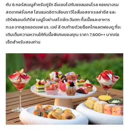
กับ 6 คอร์สเมนูสำหรับคู่รัก อิ่มเอมไปกับแซลมอนโรล หอยนางรม
สดจากฝรั่งเศส โฮมแมดอิตาเลียนราวิโอลี่มอสซาเรลล่าชีส และ
เซิร์ฟแอนด์เทิร์ฟ เมนูปิ้งย่างสไตล์ตะวันตก ทั้งเนื้อและอาหาร
ทะเล จากสุดยอดเชฟ มร. เจย์ ลี ตบท้ายด้วยช็อคโกแลตฟองดู ที่จะ
เติมเต็มความหวานให้กับมื้อพิเศษของคุณ ราคา 7,600++ บาทต่อ
เซ็ตสำหรับสองท่าน