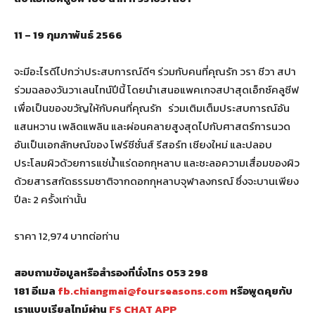
11 – 19
กุมภาพันธ์
2566
จะมีอะไรดีไปกว่าประสบการณ์ดีๆ ร่วมกับคนที่คุณรัก วรา ชีวา สปา
ร่วมฉลองวันวาเลนไทน์ปีนี้ โดยนำเสนอแพคเกจสปาสุดเอ็กซ์คลูซีฟ
เพื่อเป็นของขวัญให้กับคนที่คุณรัก ร่วมเติมเต็มประสบการณ์อัน
แสนหวาน เพลิดแพลิน และผ่อนคลายสูงสุดไปกับศาสตร์การนวด
อันเป็นเอกลักษณ์ของ โฟร์ซีซั่นส์ รีสอร์ท เชียงใหม่ และปลอบ
ประโลมผิวด้วยการแช่น้ำแร่ดอกกุหลาบ และชะลอความเสื่อมของผิว
ด้วยสารสกัดธรรมชาติจากดอกกุหลาบจุฬาลงกรณ์ ซึ่งจะบานเพียง
ปีละ 2 ครั้งเท่านั้น
ราคา 12,974 บาทต่อท่าน
สอบถามข้อมูลหรือสำรองที่นั่งโทร
053 298
181 อีเมล
fb.chiangmai@fourseasons.com
หรือพูดคุยกับ
เราแบบเรียลไทม์ผ่าน
FS CHAT APP