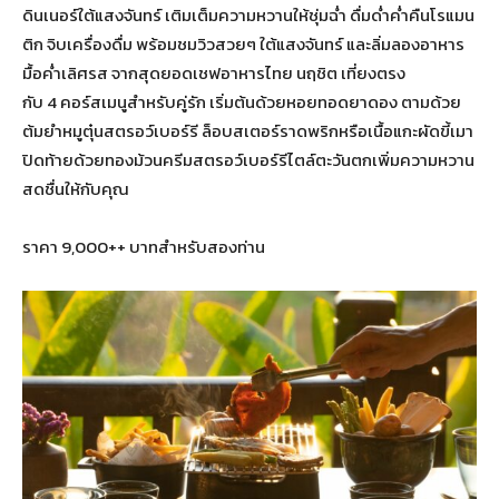
ดินเนอร์ใต้แสงจันทร์ เติมเต็มความหวานให้ชุ่มฉ่ำ ดื่มด่ำค่ำคืนโรแมน
ติก จิบเครื่องดื่ม พร้อมชมวิวสวยๆ ใต้แสงจันทร์ และลิ่มลองอาหาร
มื้อค่ำเลิศรส จากสุดยอดเชฟอาหารไทย นฤชิต เที่ยงตรง
กับ 4 คอร์สเมนูสำหรับคู่รัก เริ่มต้นด้วยหอยทอดยาดอง ตามด้วย
ต้มยำหมูตุ๋นสตรอว์เบอร์รี ล็อบสเตอร์ราดพริกหรือเนื้อแกะผัดขี้เมา
ปิดท้ายด้วยทองม้วนครีมสตรอว์เบอร์รีไตล์ตะวันตกเพิ่มความหวาน
สดชื่นให้กับคุณ
ราคา 9,000++ บาทสำหรับสองท่าน