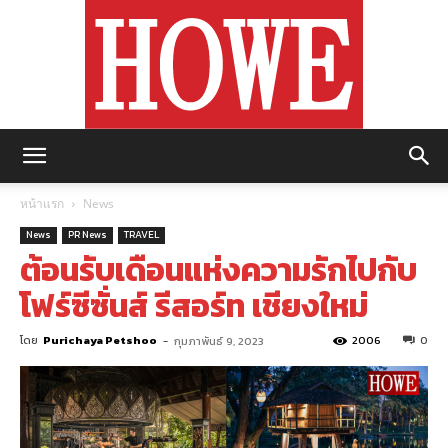
https://howemagazine.com/
หน้าแรก
News
News
PR News
TRAVEL
ต้อนรับเดือนแห่งความรักไปกับ
โฟร์ซีซั่นส์ รีสอร์ท เชียงใหม่
โดย
Purichaya Petshoo
-
2006
0
กุมภาพันธ์ 9, 2023