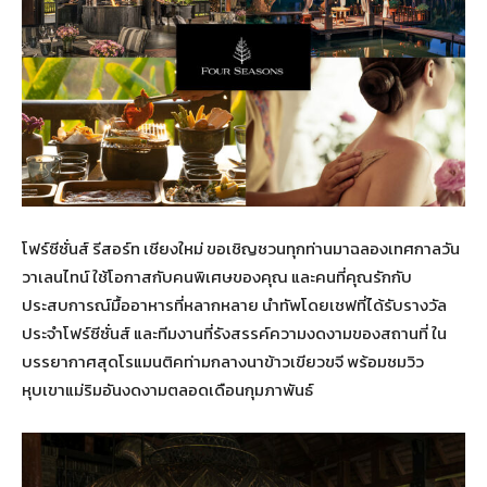
โฟร์ซีซั่นส์ รีสอร์ท เชียงใหม่ ขอเชิญชวนทุกท่านมาฉลองเทศกาลวัน
วาเลนไทน์ ใช้โอกาสกับคนพิเศษของคุณ และคนที่คุณรักกับ
ประสบการณ์มื้ออาหารที่หลากหลาย นำทัพโดยเชฟที่ได้รับรางวัล
ประจำโฟร์ซีซั่นส์ และทีมงานที่รังสรรค์ความงดงามของสถานที่ ใน
บรรยากาศสุดโรแมนติคท่ามกลางนาข้าวเขียวขจี พร้อมชมวิว
หุบเขาแม่ริมอันงดงามตลอดเดือนกุมภาพันธ์