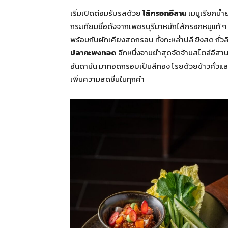
เริ่มเปิดต่อมรับรสด้วย
ไส้กรอกอีสาน
เมนูเรียกน้ำย
กระเทียมชื่อดังจากเพชรบุรีมาหมักไส้กรอกหมูแท้ 
พร้อมกับผักเคียงสดกรอบ ทั้งกะหล่ำปลี ขิงสด ถั่ว
ปลากะพงทอด
อีกหนึ่งจานยำสุดจัดจ้านสไตล์อีสา
อันดามัน มาทอดกรอบเป็นสีทอง โรยด้วยข้าวคั่วแล
เพิ่มความสดชื่นในทุกคำ