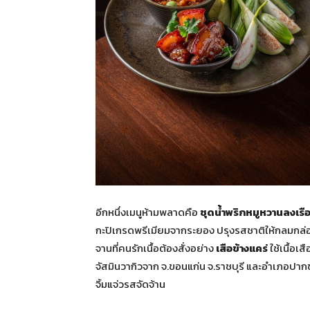
อีกหนึ่งเมนูห้ามพลาดคือ
ชุดน้ำพริกหมูหวานลงเรื
กะปิเกรดพรีเมียมจากระยอง ปรุงรสชาติให้กลมกล่อม 
จานที่คนรักเนื้อต้องสั่งอย่าง
เสือข้างแคร่
ใช้เนื้อเ
จัสมินวากิวจาก จ.ขอนแก่น จ.ราชบุรี และอำเภอปากช่
จิ้มแจ่วรสจัดจ้าน