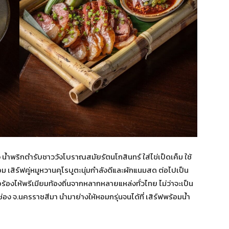
อ
น้ำพริกตำรับชาววังโบราณสมัยรัตนโกสินทร์ ใส่ไข่เป็ดเค็ม ใช้
เสิร์ฟคู่หมูหวานคุโรบูตะนุ่มกำลังดีและผักแนมสด ต่อไปเป็น
สือร้องไห้พรีเมียมท้องถิ่นจากหลากหลายแหล่งทั่วไทย ไม่ว่าจะเป็น
อง จ.นครราชสีมา นำมาย่างให้หอมกรุ่นจนได้ที่ เสิร์ฟพร้อมน้ำ