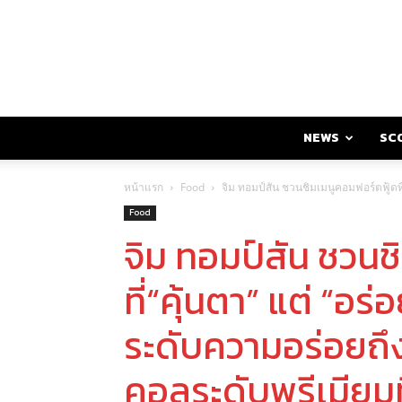
NEWS
SC
หน้าแรก
Food
จิม ทอมป์สัน ชวนชิมเมนูคอมฟอร์ตฟู้ดที
Food
จิม ทอมป์สัน ชวนช
ที่“คุ้นตา” แต่ “อ
ระดับความอร่อยถึง
คอลระดับพรีเมียมท