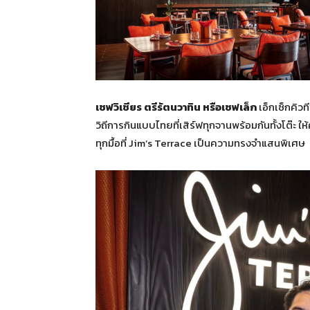
เชฟวิเชียร ตรีรัตนวาทิน หรือเชฟเล็ก
เอ็กเซ็กคิวท
วิถีการกินแบบไทยที่เสิร์ฟทุกจานพร้อมกันทั้งโต๊ะ ให
ทุกมื้อที่ Jim’s Terrace
เป็นความทรงจำแสนพิเศษ