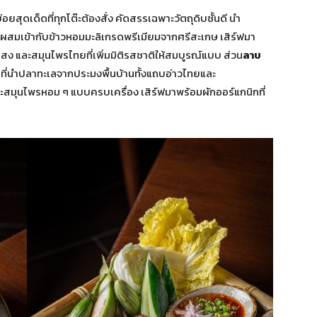
่อยสุดเด็ดที่ทุกโต๊ะต้องสั่ง คัดสรรเฉพาะวัตถุดิบชั้นดี นำ
ๆ ผสมเข้ากับข้าวหอมมะลิเกรดพรีเมียมจากศรีสะเกษ เสิร์ฟมา
ลิสง และสมุนไพรไทยที่เพิ่มมิติรสชาติให้สมบูรณ์แบบ ส่วน
ลาบ
นที่นำปลาทะเลจากประมงพื้นบ้านทั้งแถบอ่าวไทยและ
ะสมุนไพรหอม ๆ แบบครบเครื่อง เสิร์ฟมาพร้อมผักออร์แกนิกที่