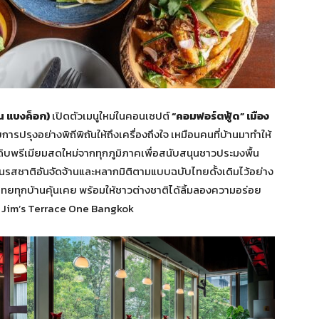
วัน แบงค็อก)
เปิดตัวเมนูใหม่ในคอนเซปต์
“คอมฟอร์ตฟู้ด” เมือง
การปรุงอย่างพิถีพิถันให้ถึงเครื่องถึงใจ เหมือนคนที่บ้านมาทำให้
บพรีเมียมสดใหม่จากทุกภูมิภาคเพื่อสนับสนุนชาวประมงพื้น
นรสชาติอันจัดจ้านและหลากมิติตามแบบฉบับไทยดั้งเดิมไว้อย่าง
ไทยทุกบ้านคุ้นเคย พร้อมให้ชาวต่างชาติได้ลิ้มลองความอร่อย
ง Jim’s Terrace One Bangkok