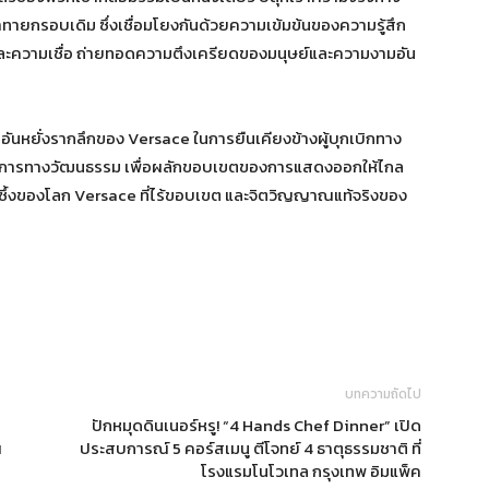
าทายกรอบเดิม ซึ่งเชื่อมโยงกันด้วยความเข้มข้นของความรู้สึก
ละความเชื่อ ถ่ายทอดความตึงเครียดของมนุษย์และความงามอัน
นหยั่งรากลึกของ Versace ในการยืนเคียงข้างผู้บุกเบิกทาง
นาการทางวัฒนธรรม เพื่อผลักขอบเขตของการแสดงออกให้ไกล
นลึกซึ้งของโลก Versace ที่ไร้ขอบเขต และจิตวิญญาณแท้จริงของ
บทความถัดไป
ปักหมุดดินเนอร์หรู! “4 Hands Chef Dinner” เปิด
ณ
ประสบการณ์ 5 คอร์สเมนู ตีโจทย์ 4 ธาตุธรรมชาติ ที่
โรงแรมโนโวเทล กรุงเทพ อิมแพ็ค