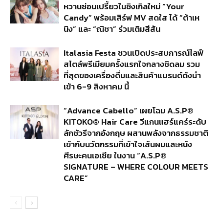
หวานซ่อนเปรี้ยวในซิงเกิลใหม่ “Your
Candy” พร้อมเสิร์ฟ MV สดใส ได้ “ต้าเห
นิง” และ “ณิชา” ร่วมเติมสีสัน
Italasia Festa ชวนเปิดประสบการณ์ไลฟ์
สไตล์พรีเมียมครั้งแรกใจกลางชิดลม รวม
ที่สุดของเครื่องดื่มและสินค้าแบรนด์ดังนำ
เข้า 6-9 สิงหาคม นี้
“Advance Cabello” เผยโฉม A.S.P®
KITOKO® Hair Care วีแกนแฮร์แคร์ระดับ
ลักชัวรีจากอังกฤษ ผสานพลังจากธรรมชาติ
เข้ากับนวัตกรรมที่เข้าใจเส้นผมและหนัง
ศีรษะคนเอเชีย ในงาน “A.S.P®
SIGNATURE – WHERE COLOUR MEETS
CARE”