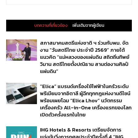
บทความที่เกี่ยวข้อง
เพิ่มเติมจากผู้เขียน
สภาสมาคมสตรีแห่งชาติ ฯ ร่วมกับพม. จัด
งาน “วันสตรีไทย ประจำปี 2569” ภายใต้
แนวคิด “แม่หลวงของแผ่นดิน สถิตถิ่นทิพย์
วิมาน สตรีไทยตั้งปณิธาน สานต่องานศิลป์
แผ่นดิน”
“Elica” แบรนด์เครื่องใช้ไฟฟ้าในครัวระดับ
พรีเมียมจากอิตาลี ผู้ฉีกทุกกฎแห่งงานดีไซน์
พร้อมเผยโฉม “Elica Lhov” นวัตกรรม
เครื่องครัว All-in-One เครื่องแรกของโลก
เปิดตัวครั้งแรกในไทย
IHG Hotels & Resorts เตรียมจัดการ
แข่งขันวิ่งการกุศลประจำปีครั้งที่ 4 “IHG