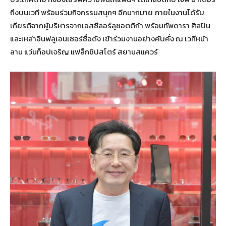
ถึงบนเวที พร้อมร่วมกิจกรรมสนุกๆ อีกมากมาย ภายในงานได้รับ
เกียรติจากผู้บริหารจากเอสซีลอร์ลูซอตติก้า พร้อมทัพดารา ศิลปิน
และเหล่าอินฟลูเอนเซอร์ชื่อดัง เข้าร่วมงานอย่างคับคั่ง ณ เวทีหน้า
ลาน แว่นท็อปเจริญ แฟล็กชิปสโตร์ สยามสแควร์