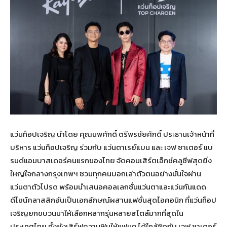
แว่นท็อปเจริญ นำโดย คุณนพศักดิ์ ตรีพรชัยศักดิ์ ประธานเจ้าหน้าที่
บริหาร แว่นท็อปเจริญ ร่วมกับ แว่นตาเรย์แบน และ เจฟ ซาเตอร์ แบ
รนด์แอมบาสเดอร์คนแรกของไทย จัดคอนเสิร์ตเอ็กซ์คลูซีฟสุดยิ่ง
ใหญ่ใจกลางกรุงเทพฯ ชวนทุกคนบอกเล่าตัวตนอย่างมั่นใจผ่าน
แว่นตาตัวโปรด พร้อมนำเสนอคอลเลกชั่นแว่นตาและแว่นกันแดด
ดีไซน์คลาสสิกอันเป็นเอกลักษณ์ผสานแฟชั่นสุดไอคอนิก ที่แว่นท็อป
เจริญยกขบวนมาให้เลือกหลากรุ่นหลายสไตล์มากที่สุดใน
ประเทศไทย ทั้งยังเสิร์ฟความฟินให้แฟนๆ ได้ใกล้ชิดกับ เจฟ ซาเตอร์