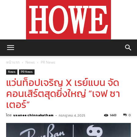
https://howemagazine.com/
หน้าแรก
News
PR News
News
PR News
แว่นท็อปเจริญ X เรย์แบน จัด
คอนเสิร์ตสุดยิ่งใหญ่ “เจฟ ซา
เตอร์”
โดย
usanee chinnakatham
-
1443
0
กรกฎาคม 4, 2025