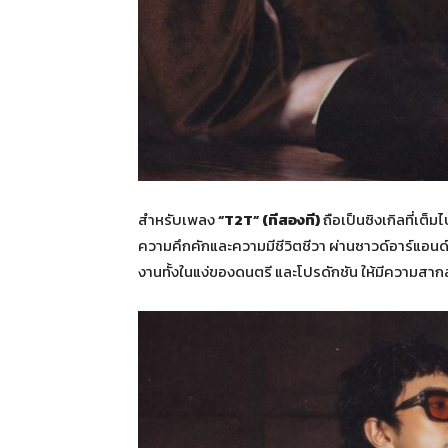
สำหรับเพลง
“T2T” (ทีสองที)
ถือเป็นซิงเกิลที่เต
ความคึกคักและความมีชีวิตชีวา ผ่านซาวด์อาร์แอน
งานทั้งในแง่ของดนตรี และโปรดักชัน ให้มีความสากล