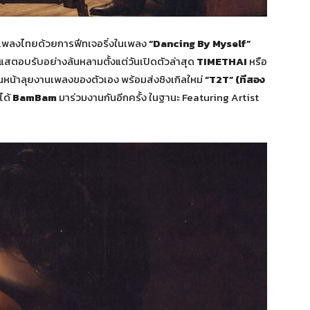
เพลงไทยด้วยการฟีทเจอริ่งในเพลง
“Dancing By Myself”
ระแสตอบรับอย่างล้นหลามตั้งแต่วันเปิดตัวล่าสุด
TIMETHAI
หรือ
ินหน้าลุยงานเพลงของตัวเอง พร้อมส่งซิงเกิลใหม่
“T2T” (ทีสอง
ได้
BamBam
มาร่วมงานกันอีกครั้ง ในฐานะ Featuring Artist