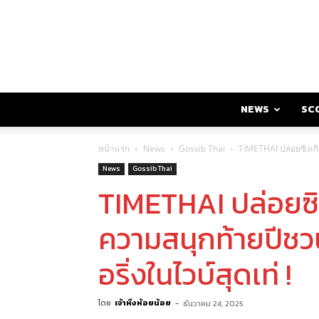
NEWS
SC
หน้าแรก
News
Gossib Thai
TIMETHAI ปล่อยซิงเกิ
News
Gossib Thai
TIMETHAI ปล่อยซิง
ความสนุกท้ายปีช
อริ่งในไวบ์สุดเท่ !
โดย
เจ้าหิ่งห้อยน้อย
-
ธันวาคม 24, 2025