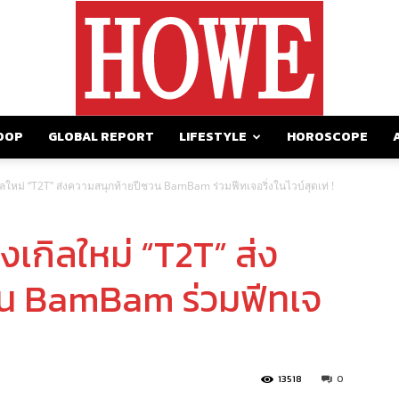
OOP
GLOBAL REPORT
LIFESTYLE
HOROSCOPE
https://howemagazine.com/
ลใหม่ “T2T” ส่งความสนุกท้ายปีชวน BamBam ร่วมฟีทเจอริ่งในไวบ์สุดเท่ !
เกิลใหม่ “T2T” ส่ง
วน BamBam ร่วมฟีทเจ
13518
0