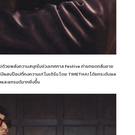
็มไปด้วยพลังความสนุกในช่วงเทศกาล Festive ถ่ายทอดกลิ่นอาย
ด์บีผสมป๊อปที่คงความเท่ โมเดิร์น โดย TIMETHAI ได้ยกระดับผล
และแกรนด์มากยิ่งขึ้้น