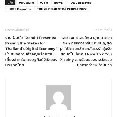
แท็ก
#HOWE118
#JTW
HOWE
HOWE lifestyle
HOWE Magazine
THE 50 INFLUENTIAL PEOPLE 2022
บทความก่อนหน้านี้
บทความถัดไป
งานเปิดตัว “ Xendit Presents:
เลย์ แมกซ์ เล่นใหญ่ บุกตลาดรุก
Raising the Stakes for
Gen Z แจกจริงกับแคมเปญสุด
Thailand’s Digital Economy ”
คูล “เปิดแมกซ์ แลกลุ้นแรร์” ลุ้นรับ
นำเสนอความสำคัญหรือความ
สกินดีไซน์พิเศษ Nice To Z You
เสี่ยงสำหรับเศรษฐกิจดิจิทัลของ
X zbing z. พร้อมของรางวัลรวม
ประเทศไทย
มูลค่ากว่า 97 ล้านบาท