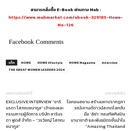
สามารถสั่งซื้อ E-Book ผ่านทาง Meb :
https://www.mebmarket.com/ebook-329185-Howe-
No–126
Facebook Comments
แท็ก
HOWE
HOWE lifestyle
HOWE Magazine
interview
THE GREAT WOMEN LEADERS 2024
บทความก่อนหน้านี้
บทความถัดไป
EXCLUSIVE INTERVIEW “ชาริ
ไอคอนสยาม สร้างมหาปรากฏกา
นรดา โสภณชนากูล” เจ้าของและ
รณ์เคานต์ดาวน์สะกดโลกจับ
กรรมการผู้จัดการ บริษัท ชารินร
มือ ‘ลิซ่า’ กองทัพศิลปิน
ดา ฟูดส์ จํากัด – “วรวิชญ์ โสภณ
นานาชาติ และพันธมิตรชั้นนำใน
ชนากูล”
“Amazing Thailand