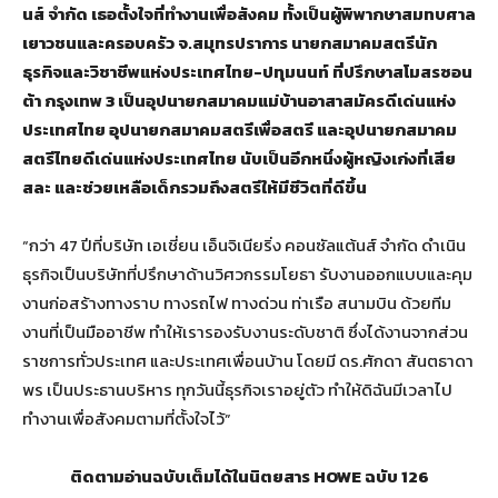
นส์ จำกัด เธอตั้งใจที่ทำงานเพื่อสังคม ทั้งเป็นผู้พิพากษาสมทบศาล
เยาวชนและครอบครัว จ.สมุทรปราการ นายกสมาคมสตรีนัก
ธุรกิจและวิชาชีพแห่งประเทศไทย-ปทุมนนท์ ที่ปรึกษาสโมสรซอน
ต้า กรุงเทพ 3 เป็นอุปนายกสมาคมแม่บ้านอาสาสมัครดีเด่นแห่ง
ประเทศไทย อุปนายกสมาคมสตรีเพื่อสตรี และอุปนายกสมาคม
สตรีไทยดีเด่นแห่งประเทศไทย นับเป็นอีกหนึ่งผู้หญิงเก่งที่เสีย
สละ และช่วยเหลือเด็กรวมถึงสตรีให้มีชีวิตที่ดีขึ้น
“กว่า 47 ปีที่บริษัท เอเชี่ยน เอ็นจิเนียริ่ง คอนซัลแต้นส์ จำกัด ดำเนิน
ธุรกิจเป็นบริษัทที่ปรึกษาด้านวิศวกรรมโยธา รับงานออกแบบและคุม
งานก่อสร้างทางราบ ทางรถไฟ ทางด่วน ท่าเรือ สนามบิน ด้วยทีม
งานที่เป็นมืออาชีพ ทำให้เรารองรับงานระดับชาติ ซึ่งได้งานจากส่วน
ราชการทั่วประเทศ และประเทศเพื่อนบ้าน โดยมี ดร.ศักดา สันตธาดา
พร เป็นประธานบริหาร ทุกวันนี้ธุรกิจเราอยู่ตัว ทำให้ดิฉันมีเวลาไป
ทำงานเพื่อสังคมตามที่ตั้งใจไว้”
ติดตามอ่านฉบับเต็มได้ในนิตยสาร HOWE ฉบับ 126