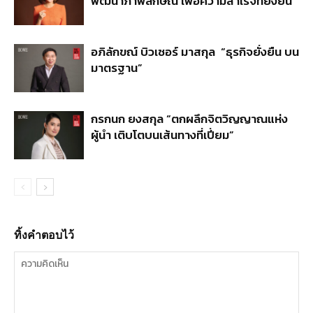
พัฒนาภาพลักษณ์ เพื่อความสำเร็จที่ยั่งยืน”
อภิลักขณ์ บิวเซอร์ มาสกุล “ธุรกิจยั่งยืน บน
มาตรฐาน”
กรกนก ยงสกุล “ตกผลึกจิตวิญญาณแห่ง
ผู้นำ เติบโตบนเส้นทางที่เปี่ยม”
ทิ้งคำตอบไว้