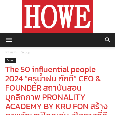
https://howemagazine.com/
หน้าแรก
Scoop
Scoop
The 50 influential people
2024 “ครูน้ำฝน ภักดี” CEO &
FOUNDER สถาบันสอน
บุคลิกภาพ PRONALITY
ACADEMY BY KRU FON สร้าง