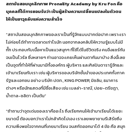
สถาบันสอนบุคลิกภาพ Pronality Academy by Kru Fon คือ
บุคคลที่ได้การยอมรับว่า เป็นผู้สร้างความเปลี่ยนแปลงในตัวตน
ให้เป็นอาวุธลับแห่งความสำเร็จ
“สถาบันสอนบุคลิกภาพของเราเป็นที่รู้จักแบบปากต่อปาก เพราะเรา
ไม่ค่อยได้ทำการตลาดเท่าไรนัก นอกจากลงคลิปให้ความรู้แบบไม่มี
กั๊ก ประกอบกับเนื้อหาเป็นแนวสนุกๆ ที่ใช้ได้ในชีวิตจริง คนจึงแชร์กัน
จนเป็นไวรัล ซึ่งหลายๆ ท่านอาจจะเคยเห็นผ่านตากันมาบ้าง สิ่งนี้เลย
เป็นจุดที่ทำให้ที่ผ่านมามีทั้งองค์กร ผู้บริหาร และศิลปินดารารู้จักและ
เข้ามาเรียนกับเรา เช่น ผู้บริหารของบริษัทชั้นนำของประเทศทั้งภาค
รัฐและเอกชน อย่าง บริษัท ปตท., KING POWER, มิชลิน, ธนาคาร
ต่างๆ หรือนักแสดงที่มีชื่อเสียง เช่น เบลล่า-ราณี, ปอย-ตรีชฎา,
น้ำตาล-ชลิตา เป็นต้น”
“ถ้าถามว่าจุดเด่นของเราคืออะไร ถึงเรียกคนให้เข้ามาเรียนได้เยอะ
ขนาดนี้ ต้องบอกว่าเราไม่กล้าคิดไปเอง เราเลยพยายามรีเสิร์ชถึง
ความพึงพอใจจากคนที่เคยมาเรียน จนสกัดออกมาได้ 4 ข้อ คือ สนุก