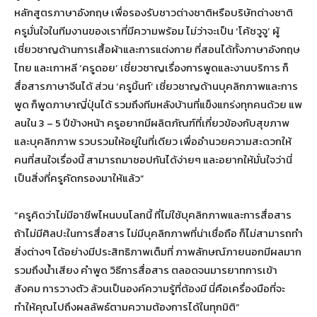
หลักสูตรภาษาอังกฤษ เพื่อรองรับชาวต่างชาติหรือบริษัทต่างชาติ
ครูมั่นใจในทีมงานของเราที่มีความพร้อม ไม่ว่าจะเป็น ‘โค้ชวูจู’ ผู้
เชี่ยวชาญด้านการเสื้อผ้าและการแต่งกาย ที่สอนได้ทั้งภาษาอังกฤษ
ไทย และเกาหลี ‘ครูดอย’ เชี่ยวชาญเรื่องการพูดและงานบริการ ก็
สื่อสารภาษาจีนได้ ส่วน ‘ครูมิ้นท์’ เชี่ยวชาญด้านบุคลิกภาพและการ
พูด ก็พูดภาษาญี่ปุ่นได้ รวมถึงทีมหลังบ้านที่แข็งแกร่งทุกคนด้วย แพ
ลนใน 3 – 5 ปีข้างหน้า ครูอยากมีผลิตภัณฑ์ที่เกี่ยวข้องกับสุขภาพ
และบุคลิกภาพ รวบรวมให้อยู่ในที่เดียว เพื่ออำนวยความสะดวกให้
คนที่สนใจเรื่องนี้ สามารถมาชอปกันได้ง่ายๆ และอยากให้มั่นใจว่านี่
เป็นสิ่งที่ครูคัดกรองมาให้แล้ว”
“ครูคิดว่าไม่มีอาชีพไหนบนโลกนี้ ที่ไม่ใช้บุคลิกภาพและการสื่อสาร
ถ้าไม่มีศิลปะในการสื่อสาร ไม่มีบุคลิกภาพที่น่าเชื่อถือ ก็ไม่สามารถทำ
สิ่งต่างๆ ได้อย่างมีประสิทธิภาพเต็มที่ ภาพลักษณ์ภายนอกมีผลมาก
รวมถึงน้ำเสียง คำพูด วิธีการสื่อสาร ตลอดจนมารยาทการเข้า
สังคม การวางตัว ล้วนเป็นองค์ความรู้ที่ต้องมี นี่คือเครื่องมือที่จะ
ทำให้คุณไปถึงผลลัพธ์ตามความต้องการได้ในทุกมิติ”