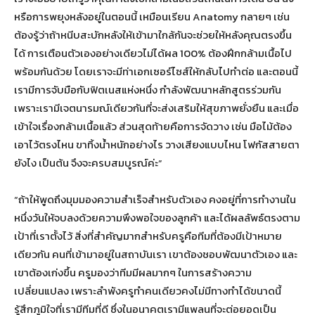
หรือการพยุงหลังอยู่ในตอนนี้ เหมือนเรียน Anatomy กลายๆ เช่น
ต้องรู้ว่าถ้าหนีบสะบักหลังให้เข้ามาใกล้กันจะช่วยให้หลังคุณตรงขึ้น
ได้ การเตือนตัวเองอย่างเดียวไม่ได้ผล 100% ต้องฝึกกล้ามเนื้อไป
พร้อมกันด้วย โดยเราจะมีท่าเอกเซอร์ไซส์ให้กลับไปทำต่อ และตอนนี้
เรามีการจับมือกับฟิตเนสแห่งหนึ่ง กำลังพัฒนาหลักสูตรร่วมกัน
เพราะเรามีเจตนารมณ์เดียวกันที่จะส่งเสริมให้สุขภาพยั่งยืน และเมื่อ
เข้าใจเรื่องกล้ามเนื้อแล้ว ส่วนสุดท้ายคือการจัดวาง เช่น มือไม้ต้อง
เอาไว้ตรงไหน ขาทิ้งน้ำหนักอย่างไร วางเสียงแบบไหน โฟกัสสายตา
ยังไง เป็นต้น จึงจะครบสมบูรณ์ค่ะ”
“ถ้าให้พูดถึงมุมมองความสำเร็จสำหรับตัวเอง คงอยู่ที่การทำงานใน
หนึ่งวันให้จบลงด้วยความพึงพอใจของลูกค้า และได้ผลลัพธ์ตรงตาม
เป้าที่เราตั้งไว้ สิ่งที่สำคัญมากสำหรับครูคือทีมที่ต้องมีเป้าหมาย
เดียวกัน คนที่เข้ามาอยู่ในสถาบันเรา เขาต้องชอบพัฒนาตัวเอง และ
เขาต้องเก่งขึ้น ครูมองว่าทีมมีผลมากๆ ในการสร้างความ
เปลี่ยนแปลง เพราะลำพังครูทำคนเดียวคงไม่มีทางทำได้ขนาดนี้
รู้สึกภูมิใจที่เรามีทีมที่ดี ซึ่งในอนาคตเรามีแพลนที่จะต่อยอดเป็น