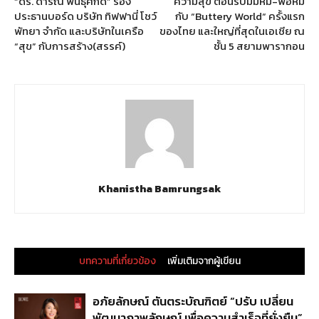
“ดร. ดาริณ พันธุศักดิ์” รอง
ความสุข ต้อนรับมัมหมี-พ่อหมี
ประธานบอร์ด บริษัท ทิฟฟานี่ โชว์
กับ “Buttery World“ ครั้งแรก
พัทยา จำกัด และบริษัทในเครือ
ของไทย และใหญ่ที่สุดในเอเชีย ณ
“สุข” กับการสร้าง(สรรค์)
ชั้น 5 สยามพารากอน
Khanistha Bamrungsak
บทความที่เกี่ยวข้อง
เพิ่มเติมจากผู้เขียน
อภัยลักษณ์ ตันตระบัณฑิตย์ “ปรับ เปลี่ยน
พัฒนาภาพลักษณ์ เพื่อความสำเร็จที่ยั่งยืน”