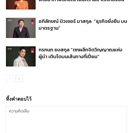
อภิลักขณ์ บิวเซอร์ มาสกุล “ธุรกิจยั่งยืน บน
มาตรฐาน”
กรกนก ยงสกุล “ตกผลึกจิตวิญญาณแห่ง
ผู้นำ เติบโตบนเส้นทางที่เปี่ยม”
ทิ้งคำตอบไว้