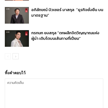
อภิลักขณ์ บิวเซอร์ มาสกุล “ธุรกิจยั่งยืน บน
มาตรฐาน”
กรกนก ยงสกุล “ตกผลึกจิตวิญญาณแห่ง
ผู้นำ เติบโตบนเส้นทางที่เปี่ยม”
ทิ้งคำตอบไว้