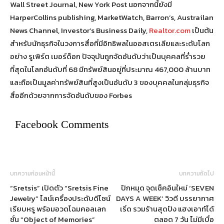
Wall Street Journal, New York Post นอกจากนี้ยังมี
HarperCollins publishing, MarketWatch, Barron’s, Austrailan
News Channel, Investor’s Business Daily,
Realtor.com
เป็นต้น
สำหรับนักธุรกิจในวงการสื่อที่มีอิทธิพลในออสเตรเลียและระดับโลก
อย่าง รูเพิร์ต เมอร์ด็อก ปัจจุบันถูกจัดอันดับว่าเป็นบุคคลที่ร่ำรวย
ที่สุดในโลกอันดับที่ 68 มีทรัพย์สินอยู่ที่ประมาณ 467,000 ล้านบาท
และถือเป็นมูลค่าทรัพย์สินที่สูงเป็นอันดับ 3 ของบุคคลในกลุ่มธุรกิจ
สื่ออีกด้วยจากการจัดอันดับของ Forbes
Facebook Comments
บทความก่อนหน้านี้
บทความถัดไป
“Sretsis” เปิดตัว “Sretsis Fine
ปักหมุด จุดเช็คอินใหม่ ‘SEVEN
Jewelry” ไลน์เครื่องประดับดีไซน์
DAYS A WEEK’ วิวดี บรรยากาศ
เรียบหรู พร้อมอวดโฉมคอลเลก
เริ่ด รวมร้านสุดปัง แฮงเอาท์ได้
ชั่น “Object of Memories”
ตลอด 7 วัน ไม่มีเบื่อ