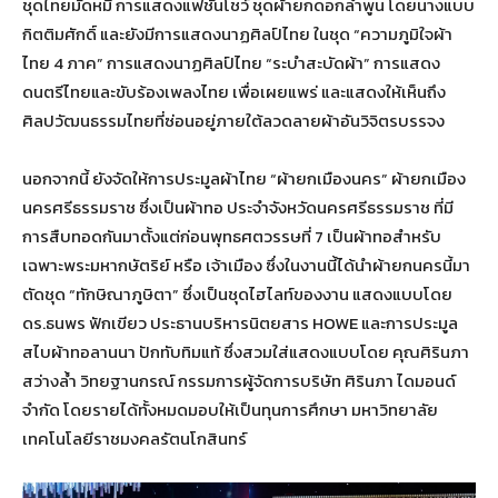
ชุดไทยมัดหมี่ การแสดงแฟชั่นโชว์ ชุดผ้ายกดอกลำพูน โดยนางแบบ
กิตติมศักดิ์ และยังมีการแสดงนาฏศิลป์ไทย ในชุด “ความภูมิใจผ้า
ไทย 4 ภาค” การแสดงนาฏศิลป์ไทย “ระบำสะบัดผ้า” การแสดง
ดนตรีไทยและขับร้องเพลงไทย เพื่อเผยแพร่ และแสดงให้เห็นถึง
ศิลปวัฒนธรรมไทยที่ซ่อนอยู่ภายใต้ลวดลายผ้าอันวิจิตรบรรจง
นอกจากนี้ ยังจัดให้การประมูลผ้าไทย “ผ้ายกเมืองนคร” ผ้ายกเมือง
นครศรีธรรมราช ซึ่งเป็นผ้าทอ ประจำจังหวัดนครศรีธรรมราช ที่มี
การสืบทอดกันมาตั้งแต่ก่อนพุทธศตวรรษที่ 7 เป็นผ้าทอสำหรับ
เฉพาะพระมหากษัตริย์ หรือ เจ้าเมือง ซึ่งในงานนี้ได้นำผ้ายกนครนี้มา
ตัดชุด “ทักษิณาภูษิตา” ซึ่งเป็นชุดไฮไลท์ของงาน แสดงแบบโดย
ดร.ธนพร ฟักเขียว ประธานบริหารนิตยสาร HOWE และการประมูล
สไบผ้าทอลานนา ปักทับทิมแท้ ซึ่งสวมใส่แสดงแบบโดย คุณศิรินภา
สว่างล้ำ วิทยฐานกรณ์ กรรมการผู้จัดการบริษัท ศิรินภา ไดมอนด์
จำกัด โดยรายได้ทั้งหมดมอบให้เป็นทุนการศึกษา มหาวิทยาลัย
เทคโนโลยีราชมงคลรัตนโกสินทร์