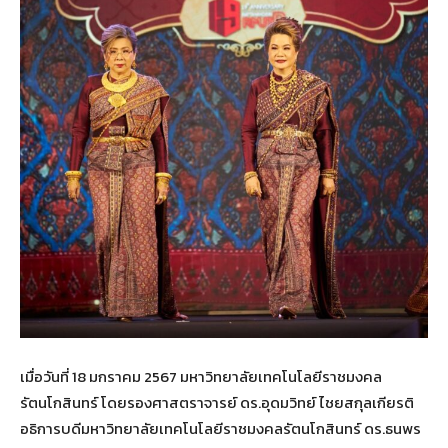
เมื่อวันที่ 18 มกราคม 2567 มหาวิทยาลัยเทคโนโลยีราชมงคล
รัตนโกสินทร์ โดยรองศาสตราจารย์ ดร.อุดมวิทย์ ไชยสกุลเกียรติ
อธิการบดีมหาวิทยาลัยเทคโนโลยีราชมงคลรัตนโกสินทร์ ดร.ธนพร