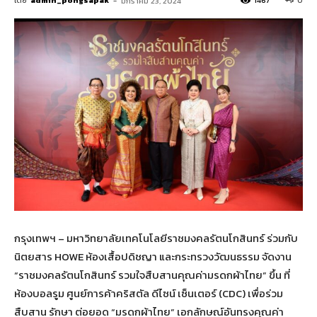
โดย
admin_pongsapak
-
1467
0
มกราคม 23, 2024
กรุงเทพฯ – มหาวิทยาลัยเทคโนโลยีราชมงคลรัตนโกสินทร์ ร่วมกับ
นิตยสาร HOWE ห้องเสื้อปดิชญา และกระทรวงวัฒนธรรม จัดงาน
“ราชมงคลรัตนโกสินทร์ รวมใจสืบสานคุณค่ามรดกผ้าไทย” ขึ้น ที่
ห้องบอลรูม ศูนย์การค้าคริสตัล ดีไซน์ เซ็นเตอร์ (CDC) เพื่อร่วม
สืบสาน รักษา ต่อยอด “มรดกผ้าไทย” เอกลักษณ์อันทรงคุณค่า