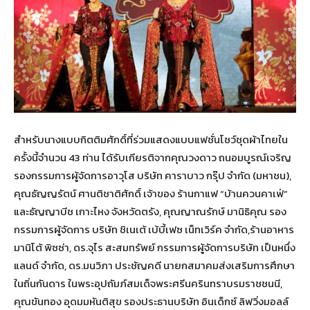
สำหรับนางแบบกิตติมศักดิ์ที่ร่วมแสดงแบบแฟชั่นโชว์ชุดผ้าไทยใน
ครั้งนี้จำนวน 43 ท่าน ได้รับเกียรติจากคุณวงดาว ถนอมบูรณ์เจริญ
รองกรรมการผู้จัดการอาวุโส บริษัท คาราบาว กรุ๊ป จำกัด (มหาชน),
คุณธัญญรัตน์ ศานติชาติศักดิ์ เจ้าของ ร้านกาแฟ “บ้านควนคาเฟ่”
และธัญญาบีช เกาะไหง จังหวัดตรัง, คุณญาณรักษ์ มานิธิคุณ รอง
กรรมการผู้จัดการ บริษัท ชิเนเต้ เบ้บี้เฟซ เน็ทเวิร์ค จำกัด,ร้านอาหาร
มานิโต้ พิซซ่า, ดร.จุไร สะสมทรัพย์ กรรมการผู้จัดการบริษัท เป็นหนึ่ง
แลนด์ จำกัด, ดร.มนวิภา ประชัญคดี นายกสมาคมส่งเสริมการศึกษา
ในถิ่นกันดาร ในพระอุปถัมภ์สมเด็จพระศรีนครินทราบรมราชชนนี,
คุณขันทอง อุดมมหันติสุข รองประธานบริษัท อินเด็กซ์ ลิฟวิ่งมอลล์