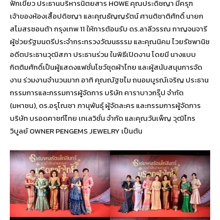
ฟักเขียว ประธานบริหารนิตยสาร HOWE คุณประดิชญา มีครุฑ
เจ้าของห้องเสื้อปดิชญา และคุณธัญญรัตน์ ศานติชาติศักดิ์ นายก
สโมสรซอนต้า กรุงเทพ 11 ให้การต้อนรับ ดร.ลาลีวรรณ กาญจนจารี
ผู้ช่วยรัฐมนตรีประจำกระทรวงวัฒนธรรม และคุณนิคม ไวยรัชพานิช
อดีตประธานวุฒิสภา ประธานร่วม ในพิธีเปิดงาน โดยมี นางแบบ
กิตติมศักดิ์เป็นผู้แสดงแฟชั่นโชว์ชุดผ้าไทย และผู้สนับสนุนการจัด
งาน ร่วมงานจำนวนมาก อาทิ คุณณัฐชไม ถนอมบูรณ์เจริญ ประธาน
กรรมการและกรรมการผู้จัดการ บริษัท คาราบาวกรุ๊ป จำกัด
(มหาชน), ดร.อรุโณชา ภานุพันธุ์ ผู้จัดละคร และกรรมการผู้จัดการ
บริษัท บรอดคาซท์ไทย เทเลวิชั่น จำกัด และคุณวันเพ็ญ วุฒิไกร
วิบูลย์ OWNER PENGEMS JEWELRY เป็นต้น