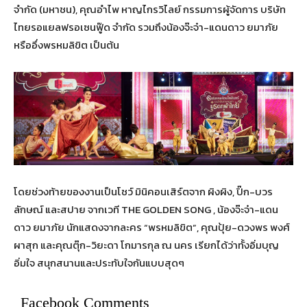
จำกัด (มหาชน), คุณอำไพ หาญไกรวิไลย์ กรรมการผู้จัดการ บริษัท
ไทยรอแยลฟรอเซนฟู๊ด จำกัด รวมถึงน้องจ๊ะจ๋า-แดนดาว ยมาภัย
หรืออึ่งพรหมลิขิต เป็นต้น
โดยช่วงท้ายของงานเป็นโชว์ มินิคอนเสิร์ตจาก ผิงผิง, ปิ๊ก-บวร
ลักษณ์ และสปาย จากเวที THE GOLDEN SONG , น้องจ๊ะจ๋า-แดน
ดาว ยมาภัย นักแสดงจากละคร “พรหมลิขิต”, คุณปุ้ย-ดวงพร พงศ์
ผาสุก และคุณตุ๊ก-วิยะดา โกมารกุล ณ นคร เรียกได้ว่าทั้งอิ่มบุญ
อิ่มใจ สนุกสนานและประทับใจกันแบบสุดๆ
Facebook Comments