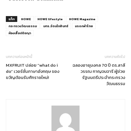
แท็ก
HOWE
HOWE lifestyle
HOWE Magazine
กระทรวงวัฒนธรรม
มทร.รัตนโกสินทร์
มรดกผ้าไทย
ห้องเสื้อปดิชญา
บทความก่อนหน้านี้
บทความถัดไป
MXFRUIT ปล่อย “what do i
ฉลองอายุมงคล 70 ปี ดร.ลาลี
do” เวอร์ชั่นภาษาอังกฤษ ของ
วรรณ กาญจนจารี ผู้ช่วย
ขวัญต้อนรับศักราชใหม่!
รัฐมนตรีประจำกระทรวง
วัฒนธรรม