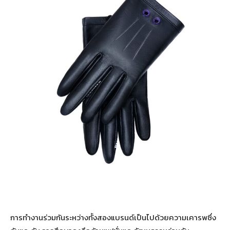
การทำงานร่วมกันระหว่างทั้งสองแบรนด์เป็นไปด้วยความเคารพซึ่ง