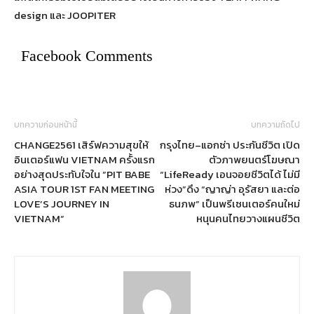
design และ JOOPITER
Facebook Comments
บทความก่อนหน้านี้
บทความถัดไป
CHANGE2561 เสิร์ฟความสุขให้
กรุงไทย–แอกซ่า ประกันชีวิต เปิด
อินเตอร์แฟน VIETNAM ครั้งแรก
ตัวภาพยนตร์โฆษณา
อย่างสุดประทับใจใน ”PIT BABE
“LifeReady เอนจอยชีวิตได้ ไม่มี
ASIA TOUR 1ST FAN MEETING
ห่วง”ดึง “ญาญ่า อุรัสยา และต่อ
LOVE’S JOURNEY IN
ธนภพ” เป็นพรีเซนเตอร์คนใหม่
VIETNAM”
หนุนคนไทยวางแผนชีวิต