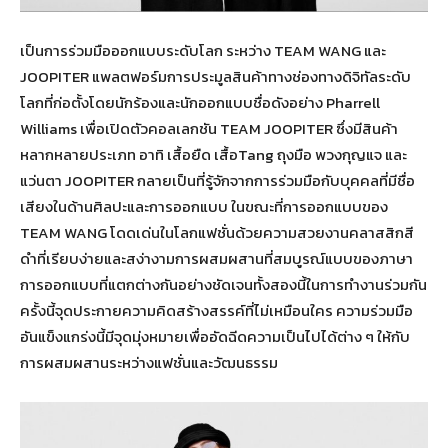
เป็นการร่วมมือออกแบบระดับโลก ระหว่าง TEAM WANG และ
JOOPITER แพลตฟอร์มการประมูลสินค้าทางช่องทางดิจิทัลระดับ
โลกที่ก่อตั้งโดยนักร้องและนักออกแบบชื่อดังอย่าง Pharrell
Williams เพื่อเปิดตัวคอลเลกชัน TEAM JOOPITER ซึ่งมีสินค้า
หลากหลายประเภท อาทิ เสื้อยืด เสื้อTang ถุงมือ พวงกุญแจ และ
แว่นตา JOOPITER กลายเป็นที่รู้จักจากการร่วมมือกับบุคคลที่มีชื่อ
เสียงในด้านศิลปะและการออกแบบ ในขณะที่การออกแบบของ
TEAM WANG โดดเด่นในโลกแฟชั่นด้วยความสวยงานคลาสสิกสี
ดำที่เรียบง่ายและสง่างามการผสมผสานที่สมบูรณ์แบบของภาษา
การออกแบบที่แตกต่างกันอย่างชัดเจนทั้งสองนี้ในการทำงานร่วมกัน
ครั้งนี้จุดประกายความคิดสร้างสรรค์ที่ไม่เหมือนใคร ความร่วมมือ
อันแข็งแกร่งนี้มีจุดมุ่งหมายเพื่ออัดฉีดความเป็นไปได้ต่าง ๆ ให้กับ
การผสมผสานระหว่างแฟชั่นและวัฒนธรรม