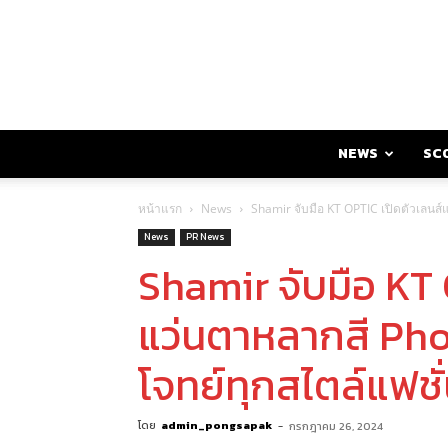
NEWS
SC
หน้าแรก
News
Shamir จับมือ KT OPTIC เปิดตัวเลน
News
PR News
Shamir จับมือ KT 
แว่นตาหลากสี P
โจทย์ทุกสไตล์แฟชั
โดย
admin_pongsapak
-
กรกฎาคม 26, 2024