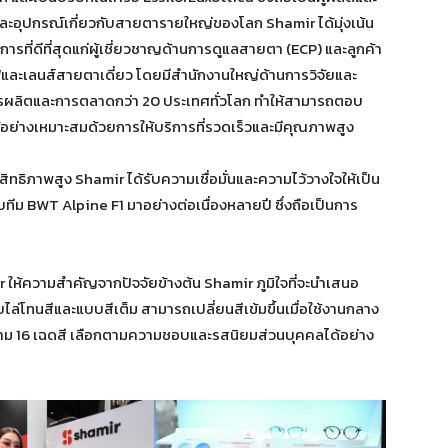
ละอุปกรณ์เกี่ยวกับสายตารายใหญ่ของโลก Shamir ได้มุ่งเน้น
การที่ดีที่สุดแก่ผู้เชี่ยวชาญด้านการดูแลสายตา (ECP) และลูกค้า
และเลนส์สายตาเดี่ยว โดยมีสำนักงานใหญ่ด้านการวิจัยและ
รผลิตและการตลาดกว่า 20 ประเทศทั่วโลก ทำให้สามารถตอบ
้อย่างเหมาะสมด้วยการให้บริการที่รวดเร็วและมีคุณภาพสูง
ิภาพสูง Shamir ได้รับความเชื่อมั่นและความไว้วางใจให้เป็น
กับทีม BWT Alpine F1 มาอย่างต่อเนื่องหลายปี ซึ่งถือเป็นการ
ความสำคัญจากปัจจัยข้างต้น Shamir ภูมิใจที่จะนำเสนอ
่โทนสีและแบบสีเต็ม สามารถเปลี่ยนสีเข้มขึ้นเมื่อใช้งานกลาง
วยงาม 16 เฉดสี เลือกตามความชอบและรสนิยมส่วนบุคคลได้อย่าง