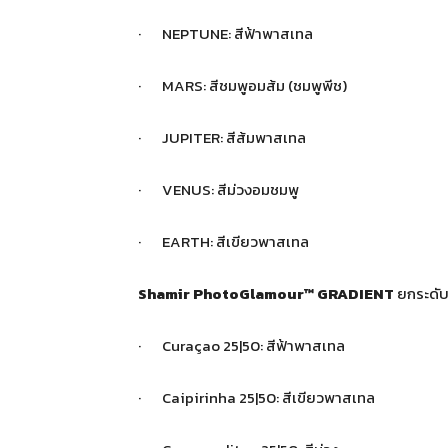
· NEPTUNE: สีฟ้าพาสเทล
· MARS: สีชมพูอมส้ม (ชมพูพีช)
· JUPITER: สีส้มพาสเทล
· VENUS: สีม่วงอมชมพู
· EARTH: สีเขียวพาสเทล
Shamir PhotoGlamour™ GRADIENT
ยกระดับ
· Curaçao 25|50: สีฟ้าพาสเทล
· Caipirinha 25|50: สีเขียวพาสเทล