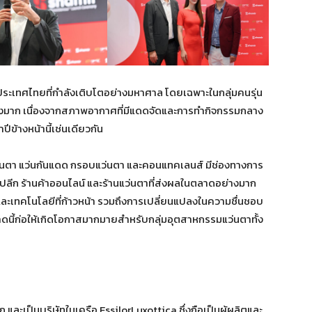
ศไทยที่กำลังเติบโตอย่างมหาศาล โดยเฉพาะในกลุ่มคนรุ่น
นอย่างมาก เนื่องจากสภาพอากาศที่มีแดดจัดและการทำกิจกรรมกลาง
าปีข้างหน้านี้เช่นเดียวกัน
นตา แว่นกันแดด กรอบแว่นตา และคอนแทคเลนส์ มีช่องทางการ
าปลีก ร้านค้าออนไลน์ และร้านแว่นตาที่ส่งผลในตลาดอย่างมาก
มและเทคโนโลยีที่ก้าวหน้า รวมถึงการเปลี่ยนแปลงในความชื่นชอบ
นี้ก่อให้เกิดโอกาสมากมายสำหรับกลุ่มอุตสาหกรรมแว่นตาทั้ง
ป็นบริษัทในเครือ EssilorLuxottica ซึ่งถือเป็นผู้ผลิตและ