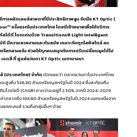
ยีการผลิตเลนส์สายตาที่มีประสิทธิภาพสูง จับมือ KT Optic (
ur™ ครั้งแรกในประเทศไทย โดยมีเป้าหมายเพื่อให้บริการ
ัลได้ดี โดดเด่นด้วย Transitions® Light Intelligent
มัติ มีความสวยงามและทันสมัย เหมาะกับทุกไลฟ์สไตล์ คง
รือกลางแจ้ง ช่วยให้ทุกคนสนุกกับการปรับเปลี่ยนลุคได้ไม่
เฉดสี ที่ ศูนย์แว่นตา KT Optic เมกาบางนา
นส์ (ประเทศไทย) จำกัด
เปิดเผยว่า ตลาดแว่นตาในประเทศไทย
ะสูงถึง 536.80 ล้านเหรียญสหรัฐในปี 2024 ซึ่งสะท้อนถึง
รเติบโตต่อปี (CAGR) คาดว่าจะอยู่ที่ 2.50% จากปี 2024-2029
ีมูลค่าตลาดถึง 184.60 ล้านเหรียญสหรัฐในปี 2024 นอกเหนือจาก
นแทคเลนส์ รวมถึงกลุ่มอื่นๆ ด้วย