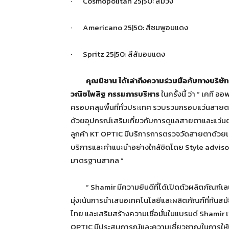
· Cosmopolitan 25|50: สีม่วง
· Americano 25|50: สีชมพูอมแดง
· Spritz 25|50: สีส้มอมแดง
คุณนิซาน
ได้เล่าถึงความร่วมมือกับทางบริษั
วณิชไพสิฐ กรรมการบริหาร
ในครั้งนี้ ว่า “ เคที
ครอบคลุมพื้นที่ทั่วประเทศ รวบรวมกรอบแว่นสาย
ด้วยอุปกรณ์เสริมเกี่ยวกับการดูแลสายตาและแว
ลูกค้า KT OPTIC มีบริการการตรวจวัดสายตาด้วยเทค
บริการและคำแนะนำอย่างใกล้ชิดโดย Style advisor
มาตรฐานสากล ”
“ Shamir มีความยินดีที่ได้เปิดตัวผลิตภัณฑ์เลนส
มุ่งเน้นการนำเสนอเทคโนโลยีและผลิตภัณฑ์ที่ทัน
ไทย และเสริมสร้างความเชื่อมั่นในแบรนด์ Shamir
OPTIC มีประสบการณ์และความเชี่ยวชาญในการให้