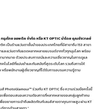
ท กรุงไทย ออพติค จำกัด หรือ
KT OPTIC นำโดย คุณชัชวาลย์
 ออพติค เป็นร้านแว่นตาชั้นนำของประเทศไทยที่มีสาขาถึง 153 สาขา
ตาและแว่นตากันแดดหลากหลายแบรนด์จากทั่วทุกมุมโลก พร้อม
่นตามากมาย ด้วยประสบการณ์และความเชี่ยวชาญในการดูแล
โนโลยีที่แม่นยำและทันสมัยที่สุดระดับโลก รวมถึงการให้
 หรือพนักงานผู้เชี่ยวชาญที่ได้รับการอบรมความรู้ตาม
์ PhotoGlamour™ ร่วมกับ KT OPTIC ซึ่ง ความร่วมมือครั้งนี้
สมัยเพื่อตอบสนองความต้องการที่หลากหลายของกลุ่มลูกค้าคน
 เพื่อขยายการเข้าถึงผลิตภัณฑ์เลนส์สายตาคุณภาพสูง ผ่าน KT
บริการด้านสายตา ”