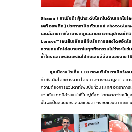
Shamir ( ชาเมียร์ ) ผู้นำระดับโลกในด้านเทคโนโล
เคที ออพติค ) ประกาศเปิดตัวเลนส์ PhotoGlamo
เลนส์สายตาที่สามารถดูแลสายตาจากอุปกรณ์ดิจิท
Lenses™ เลนส์เปลี่ยนสีที่ปรับตามแสงโดยอัตโน
ความคมชัดใส่สบายตาในทุกกิจกรรมไม่ว่าจะในร่มห
ซ้ำใคร และเพลิดเพลินไปกับเลนส์สีสันสวยงาม 16 
คุณนิซาน โรเท็ม
CEO ของบริษัท ชาเมียร์เล
กำลังเติบโตอย่างมาก โดยคาดการณ์ว่ามูลค่าตลาดจ
ความต้องการแว่นตาที่เพิ่มขึ้นทั่วประเทศ อัตรากา
แว่นกันแดดมีส่วนแบ่งที่ใหญ่ที่สุด โดยคาดว่าจะม
นั้น จะเป็นส่วนของเลนส์แว่นตา กรอบแว่นตา และคอ