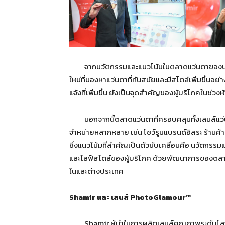
จากนวัตกรรมและแนวโน้มในตลาดแว่นตาของประเท
ใหม่ที่มองหาแว่นตาที่ทันสมัยและมีสไตล์เพิ่มขึ้
แจ้งที่เพิ่มขึ้น ยังเป็นจุดสำคัญของผู้บริโภคในช่วงห้
นอกจากนี้ตลาดแว่นตาที่ครอบคลุมทั้งเลนส์แว่
จำหน่ายหลากหลาย เช่น โชว์รูมแบรนด์อิสระ ร้านค้
ซึ่งแนวโน้มที่สำคัญเป็นตัวขับเคลื่อนคือ นวัตกรร
และไลฟ์สไตล์ของผู้บริโภค ด้วยพัฒนาการของตลาด
ในและต่างประเทศ
Shamir และ เลนส์ PhotoGlamour™
Shamir ผู้นำในการผลิตเลนส์คุณภาพระดับโลก และเ