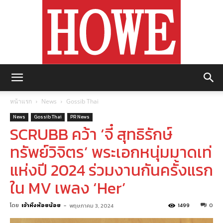
https://howemagazine.com/
หน้าแรก
News
Gossib Thai
News
Gossib Thai
PR News
SCRUBB คว้า ‘จี๋ สุทธิรักษ์
ทรัพย์วิจิตร’ พระเอกหนุ่มมาดเท่
แห่งปี 2024 ร่วมงานกันครั้งแรก
ใน MV เพลง ‘Her’
โดย
เจ้าหิ่งห้อยน้อย
-
1499
0
พฤษภาคม 3, 2024