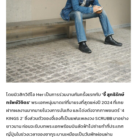
โดยมิวสิกวิดีโอ Her เป็นการร่วมงานกันครั้งแรกกับ
‘จี๋ สุทธิรักษ์
ทรัพย์วิจิตร’
พระเอกหนุ่มมาดเท่ที่มาแรงที่สุดแห่งปี 2024 ที่เคย
ฝากผลงานมากมายในวงการบันเทิง และโด่งดังจากภาพยนตร์ ‘4
KINGS 2’ ซึ่งส่วนตัวของจี๋เองก็เป็นแฟนเพลงวง SCRUBB มาอย่าง
ยาวนาน ก่อนจะรับบทพระเอกพร้อมบินลัดฟ้าไปถ่ายทำที่ประเทศ
ญี่ปุ่นในช่วงเวลาของซากุระบานเหมือนเป็นวันพักผ่อนผ่าน