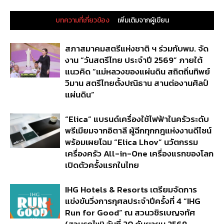
บทความที่เกี่ยวข้อง
เพิ่มเติมจากผู้เขียน
สภาสมาคมสตรีแห่งชาติ ฯ ร่วมกับพม. จัด
งาน “วันสตรีไทย ประจำปี 2569” ภายใต้
แนวคิด “แม่หลวงของแผ่นดิน สถิตถิ่นทิพย์
วิมาน สตรีไทยตั้งปณิธาน สานต่องานศิลป์
แผ่นดิน”
“Elica” แบรนด์เครื่องใช้ไฟฟ้าในครัวระดับ
พรีเมียมจากอิตาลี ผู้ฉีกทุกกฎแห่งงานดีไซน์
พร้อมเผยโฉม “Elica Lhov” นวัตกรรม
เครื่องครัว All-in-One เครื่องแรกของโลก
เปิดตัวครั้งแรกในไทย
IHG Hotels & Resorts เตรียมจัดการ
แข่งขันวิ่งการกุศลประจำปีครั้งที่ 4 “IHG
Run for Good” ณ สวนวชิรเบญจทัศ
(สวนรถไฟ) วันที่ 20 กันยายน 2569