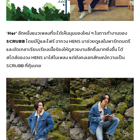
‘
Her’
อีกหนึ่งแนวเพลงที่จะได้เห็นมุมมองใหม่ ๆ ในการทำงานของ
SCRUBB
โดยมีปู๋และโฟร์ จากวง HENS มาช่วยดูแลในพาร์ทดนตรี
และขัดเกลาเรียบเรียงเนื้อร้องให้ดูสวยงามลึกซึ้งมากยิ่งขึ้น ได้
สไตล์ของวง HENS มาใส่ในเพลง แต่ยังคงเอกลักษณ์ความเป็น
SCRUBB ที่คุ้นเคย