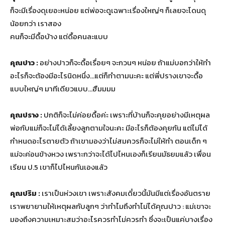
ก็จะมีเรื่องดุเยอะหน่อย แต่พ่อจะดูเฉพาะเรื่องใหญ่ๆ ก็เลยจะโดนดุ
น้อยกว่า เราสอง
คนก็จะมีดื้อบ้าง แต่ดื้อคนละแบบ
คุณปาว :
อย่างปาวก็จะดื้อเรื่อยๆ จะกวนๆ หน่อย ถ้าแม่บอกว่าให้ทำ
อะไรก็จะต้องมีอะไรนิดหนึ่ง…แต่ก็ทำตามนะคะ แต่พี่ปรางเขาจะดื้อ
แบบใหญ่ๆ มาทีเดียวแบบ…ฮืมมมม
คุณปราง :
ปกติก็จะไม่ค่อยดื้อค่ะ เพราะที่บ้านก็จะคุยอย่างมีเหตุผล
พ่อกับแม่ก็จะไม่ได้เลี้ยงลูกตามใจนะคะ มีอะไรก็ต้องคุยกัน แต่ไม่ได้
กำหนดอะไรตายตัว ถ้าเขามองว่าไม่สมควรก็จะไม่ให้ทำ ตอนเด็ก ๆ
แม่จะค่อนข้างหวง เพราะกว่าจะได้ไปไหนเองก็เรียนมัธยมแล้ว เพื่อน
เรียน ป.5 เขาก็ไปไหนกันเองแล้ว
คุณปริม :
เราเป็นห่วงเขา เพราะสังคมเดี๋ยวนี้มันมีแต่เรื่องอันตราย
เราพยายามให้เหตุผลกับลูกๆ ว่าทำไมถึงทำไม่ได้คุณปาว : แม่เขาจะ
มองถึงความเหมาะสมว่าอะไรควรทำไม่ควรทำ ซึ่งจะเป็นแค่บางเรื่อง