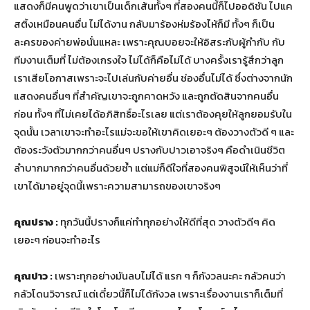
แสดงก็มีคนพูดว่าเขาเป็นเด็กเส้นทั้งๆ ที่สองคนนี้ก็ไปออดิชัน ไปแค
สติ้งเหมือนคนอื่น ไม่ได้งาน กลับมาร้องห่มร้องไห้ก็มี ทั้งๆ ก็เป็น
ละครของค่ายพ่อนั่นแหละ เพราะคุณบอยจะให้อิสระกับผู้กำกับ กับ
ทีมงานเต็มที่ ไม่ต้องเกรงใจ ไม่ได้ก็คือไม่ได้ บางครั้งเรารู้สึกว่าลูก
เราเสียโอกาสเพราะจะไปเล่นกับค่ายอื่น ช่องอื่นไม่ได้ ซึ่งต่างจากนัก
แสดงคนอื่นๆ ที่สำคัญเขาจะถูกคาดหวัง และถูกตัดสินจากคนอื่น
ก่อน ทั้งๆ ที่ไม่เคยได้อภิสิทธิ์อะไรเลย แต่เราต้องคุยให้ลูกยอมรับใน
จุดนั้น เวลาเขาจะทำอะไรแม่จะขอให้เขาคิดเยอะๆ ต้องวางตัวดี ๆ และ
ต้องระวังตัวมากกว่าคนอื่นๆ ปรางกับปาวเอาจริงๆ คือดำเนินชีวิต
ลำบากมากกว่าคนอื่นด้วยซ้ำ แต่แม่ก็ดีใจที่สองคนพิสูจน์ให้เห็นว่าที่
เขาได้มาอยู่จุดนี้เพราะความสามารถของเขาจริงๆ
คุณปราง :
ทุกวันนี้ปรางก็แค่ทำทุกอย่างให้ดีที่สุด วางตัวดีๆ คิด
เยอะๆ ก่อนจะทำอะไร
คุณปาว :
เพราะทุกอย่างมันลบไม่ได้ แรก ๆ ก็กังวลนะคะ กลัวคนว่า
กลัวโดนวิจารณ์ แต่เดี๋ยวนี้ก็ไม่ได้กังวล เพราะเรื่องงานเราก็เต็มที่