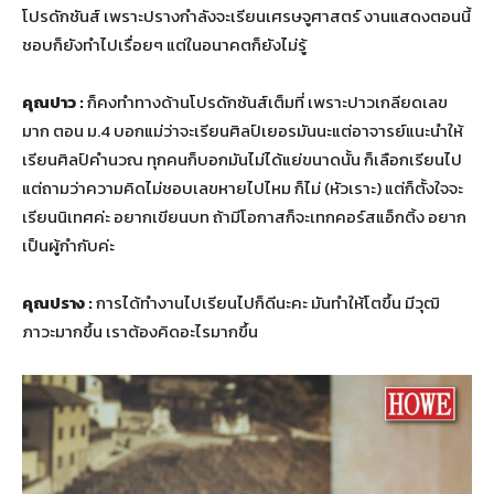
โปรดักชันส์ เพราะปรางกำลังจะเรียนเศรษจูศาสตร์ งานแสดงตอนนี้
ชอบก็ยังทำไปเรื่อยๆ แต่ในอนาคตก็ยังไม่รู้
คุณปาว :
ก็คงทำทางด้านโปรดักซันส์เต็มที่ เพราะปาวเกลียดเลข
มาก ตอน ม.4 บอกแม่ว่าจะเรียนศิลป์เยอรมันนะแต่อาจารย์แนะนำให้
เรียนศิลป์คำนวณ ทุกคนก็บอกมันไม่ได้แย่ขนาดนั้น ก็เลือกเรียนไป
แต่ถามว่าความคิดไม่ชอบเลขหายไปไหม ก็ไม่ (หัวเราะ) แต่ก็ตั้งใจจะ
เรียนนิเทศค่ะ อยากเขียนบท ถ้ามีโอกาสก็จะเทกคอร์สแอ็กติ้ง อยาก
เป็นผู้กำกับค่ะ
คุณปราง :
การได้ทำงานไปเรียนไปก็ดีนะคะ มันทำให้โตขึ้น มีวุฒิ
ภาวะมากขึ้น เราต้องคิดอะไรมากขึ้น