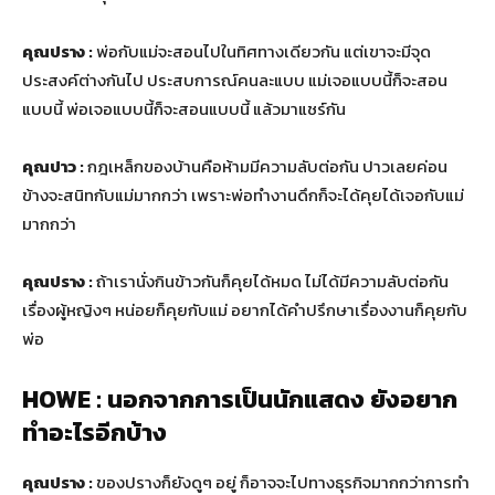
คุณปราง :
พ่อกับแม่จะสอนไปในทิศทางเดียวกัน แต่เขาจะมีจุด
ประสงค์ต่างกันไป ประสบการณ์คนละแบบ แม่เจอแบบนี้ก็จะสอน
แบบนี้ พ่อเจอแบบนี้ก็จะสอนแบบนี้ แล้วมาแชร์กัน
คุณปาว :
กฎเหล็กของบ้านคือห้ามมีความลับต่อกัน ปาวเลยค่อน
ข้างจะสนิทกับแม่มากกว่า เพราะพ่อทำงานดึกก็จะได้คุยได้เจอกับแม่
มากกว่า
คุณปราง :
ถ้าเรานั่งกินข้าวกันก็คุยได้หมด ไม่ได้มีความลับต่อกัน
เรื่องผู้หญิงๆ หน่อยก็คุยกับแม่ อยากได้คำปรึกษาเรื่องงานก็คุยกับ
พ่อ
HOWE : นอกจากการเป็นนักแสดง ยังอยาก
ทำอะไรอีกบ้าง
คุณปราง :
ของปรางก็ยังดูๆ อยู่ ก็อาจจะไปทางธุรกิจมากกว่าการทำ