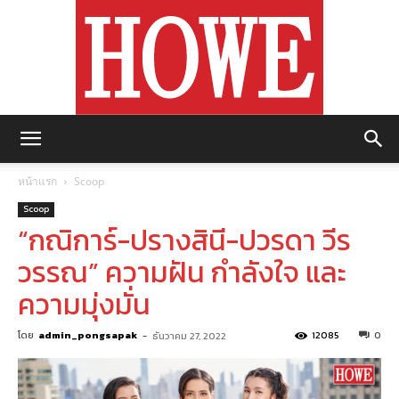
https://howemagazine.com/
หน้าแรก
Scoop
Scoop
“กณิการ์-ปรางสินี-ปวรดา วีร
วรรณ” ความฝัน กำลังใจ และ
ความมุ่งมั่น
โดย
admin_pongsapak
-
12085
0
ธันวาคม 27, 2022