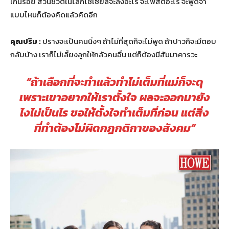
เกินร้อย ส่วนชีวิตในโลกโซเซียลจะลงอะไร จะโพสต์อะไร จะพูดจา
แบบไหนก็ต้องคิดแล้วคิดอีก
คุณปริม :
ปรางจะเป็นคนนิ่งๆ ถ้าไม่ที่สุดก็จะไม่พูด ถ้าปาวก็จะมีตอบ
กลับบ้าง เราก็ไม่เลี้ยงลูกให้กลัวคนอื่น แต่ก็ต้องมีสัมมาคารวะ
“ถ้าเลือกที่จะทำแล้วทำไม่เต็มที่แม่ก็จะดุ
เพราะเขาอยากให้เราตั้งใจ ผลจะออกมายัง
ไงไม่เป็นไร ขอให้ตั้งใจทำเต็มที่ก่อน แต่สิ่ง
ที่ทำต้องไม่ผิดกฎกติกาของสังคม”