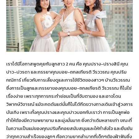
เราได้มีโอกาสพูดคุยกับลูกสาว 2 คน คือ คุณปราง-ปรางสินี คุณ
ปาว-ปวรดา และภรรยาคุณบอย-ถกลเกียรติ วีรววรณ คุณปริม
กณิการ์ เกี่ยวกับการเลี้ยงดูและการใช้ชีวิตของสาวๆ บ้านวีรวรรณ
ซึ่งการเป็นลูกและภรรยาของคุณบอย-ถกลเกียรติ วีรวรรณ ก็ไม่ใช่
เรื่องง่าย เพราะทุกการกระทำย่อมเป็นที่จับตามอง และอาจโดน
วิพากษ์วิจารณ์ แม้จะกดดันแต่นั่นก็ไม่ได้กีดขวางทางเดินเข้าสู่วงการ
บันเทิง เพราะทั้งคุณปรางและคุณปาวบอกกับเราว่า การเป็นลูกพ่อ
ทำให้ต้องมีความพยายาม และมุ่งมั่นมาก ยิ่งกว่าเดิมหลายเท่า ขณะที่
ในความเป็นแม่ของคุณปริมก็คอยสนับสนุนและให้กำลังใจ และยืนยัน
ว่าทุกความสำเร็จของลูกๆ คือความยากลำบากที่เด็กๆต้องฝ้าฟันซึ่ง