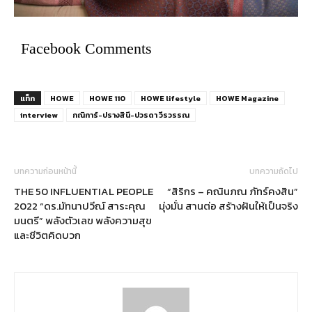
Facebook Comments
แท็ก
HOWE
HOWE 110
HOWE lifestyle
HOWE Magazine
interview
กณิการ์-ปรางสินี-ปวรดา วีรวรรณ
บทความก่อนหน้านี้
บทความถัดไป
THE 50 INFLUENTIAL PEOPLE
“สิริกร – คณินภณ ภัทร์คงสิน”
2022 “ดร.มัทนาปวีณ์ สาระคุณ
มุ่งมั่น สานต่อ สร้างฝันให้เป็นจริง
มนตรี” พลังตัวเลข พลังความสุข
และชีวิตคิดบวก