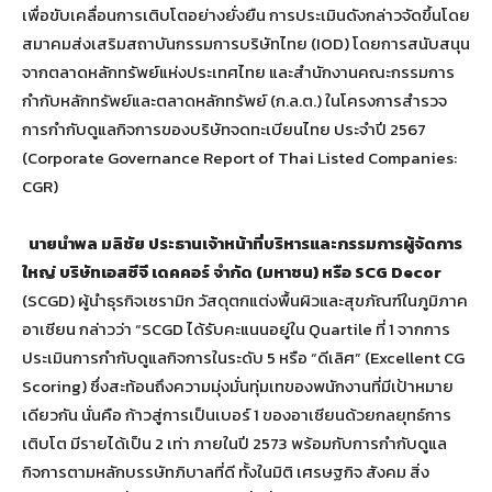
เพื่อขับเคลื่อนการเติบโตอย่างยั่งยืน การประเมินดังกล่าวจัดขึ้นโดย
สมาคมส่งเสริมสถาบันกรรมการบริษัทไทย (IOD) โดยการสนับสนุน
จากตลาดหลักทรัพย์แห่งประเทศไทย และสำนักงานคณะกรรมการ
กำกับหลักทรัพย์และตลาดหลักทรัพย์ (ก.ล.ต.) ในโครงการสำรวจ
การกำกับดูแลกิจการของบริษัทจดทะเบียนไทย ประจำปี 2567
(Corporate Governance Report of Thai Listed Companies:
CGR)
นายนำพล มลิชัย ประธานเจ้าหน้าที่บริหารและกรรมการผู้จัดการ
ใหญ่ บริษัทเอสซีจี เดคคอร์ จำกัด (มหาชน) หรือ SCG Decor
(SCGD) ผู้นำธุรกิจเซรามิก วัสดุตกแต่งพื้นผิวและสุขภัณฑ์ในภูมิภาค
อาเซียน กล่าวว่า “SCGD ได้รับคะแนนอยู่ใน Quartile ที่ 1 จากการ
ประเมินการกำกับดูแลกิจการในระดับ 5 หรือ “ดีเลิศ” (Excellent CG
Scoring) ซึ่งสะท้อนถึงความมุ่งมั่นทุ่มเทของพนักงานที่มีเป้าหมาย
เดียวกัน นั่นคือ ก้าวสู่การเป็นเบอร์ 1 ของอาเซียนด้วยกลยุทธ์การ
เติบโต มีรายได้เป็น 2 เท่า ภายในปี 2573 พร้อมกับการกำกับดูแล
กิจการตามหลักบรรษัทภิบาลที่ดี ทั้งในมิติ เศรษฐกิจ สังคม สิ่ง