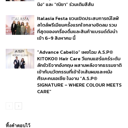
นิง” และ “ณิชา” ร่วมเติมสีสัน
Italasia Festa ชวนเปิดประสบการณ์ไลฟ์
สไตล์พรีเมียมครั้งแรกใจกลางชิดลม รวม
ที่สุดของเครื่องดื่มและสินค้าแบรนด์ดังนำ
เข้า 6-9 สิงหาคม นี้
“Advance Cabello” เผยโฉม A.S.P®
KITOKO® Hair Care วีแกนแฮร์แคร์ระดับ
ลักชัวรีจากอังกฤษ ผสานพลังจากธรรมชาติ
เข้ากับนวัตกรรมที่เข้าใจเส้นผมและหนัง
ศีรษะคนเอเชีย ในงาน “A.S.P®
SIGNATURE – WHERE COLOUR MEETS
CARE”
ทิ้งคำตอบไว้