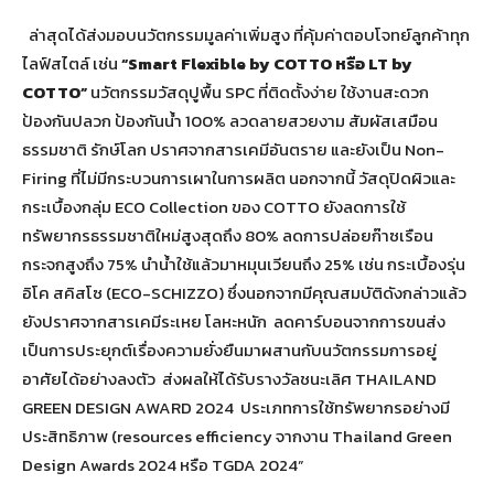
ล่าสุดได้ส่งมอบนวัตกรรมมูลค่าเพิ่มสูง ที่คุ้มค่าตอบโจทย์ลูกค้าทุก
ไลฟ์สไตล์ เช่น
“Smart Flexible by COTTO
หรือ
LT by
COTTO”
นวัตกรรมวัสดุปูพื้น SPC ที่ติดตั้งง่าย ใช้งานสะดวก
ป้องกันปลวก ป้องกันน้ำ 100% ลวดลายสวยงาม สัมผัสเสมือน
ธรรมชาติ รักษ์โลก ปราศจากสารเคมีอันตราย และยังเป็น Non-
Firing ที่ไม่มีกระบวนการเผาในการผลิต นอกจากนี้ วัสดุปิดผิวและ
กระเบื้องกลุ่ม ECO Collection ของ COTTO ยังลดการใช้
ทรัพยากรธรรมชาติใหม่สูงสุดถึง 80% ลดการปล่อยก๊าซเรือน
กระจกสูงถึง 75% นำน้ำใช้แล้วมาหมุนเวียนถึง 25% เช่น กระเบื้องรุ่น
อิโค สคิสโซ (ECO-SCHIZZO) ซึ่งนอกจากมีคุณสมบัติดังกล่าวแล้ว
ยังปราศจากสารเคมีระเหย โลหะหนัก ลดคาร์บอนจากการขนส่ง
เป็นการประยุกต์เรื่องความยั่งยืนมาผสานกับนวัตกรรมการอยู่
อาศัยได้อย่างลงตัว ส่งผลให้ได้รับรางวัลชนะเลิศ THAILAND
GREEN DESIGN AWARD 2024 ประเภทการใช้ทรัพยากรอย่างมี
ประสิทธิภาพ (resources efficiency จากงาน Thailand Green
Design Awards 2024 หรือ TGDA 2024”