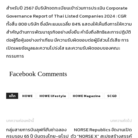
สำหรับปี 2567 มีบริษัทจดทะเบียนเข้าร่วมการประเมิน Corporate
Governance Report of Thai Listed Companies 2024 : CGR
ทั้งสิ้น 808 บริษัท ซึ่งมีคะแนนเฉลี่ย 84% แสดงให้เห็นถึงการให้ความ
สำคัญด้านการพัฒนาธุรกิจอย่างยั่งยืน คำนึงถึงสิทธิและการปฏิบัติ
ต่อผู้ถือหุ้นอย่างเท่าเทียม มีความรับผิดชอบต่อผู้มีส่วนได้เสีย การ
เปิดเผยข้อมูลและความโปร่งใส และความรับผิดชอบของคณะ
กรรมการ
Facebook Comments
แท็ก
HOWE
HOWE lifestyle
HOWE Magazine
SCGD
บทความก่อนหน้านี้
บทความถัดไป
กลุ่มสายการบินลุฟท์ฮันซ่าฉลอง
NORSE Republics จัดงานเปิด
ครบรอบ 65 ปี บินตรงไทย-ยุโรป
ตัว “NORSE X” สเปซสร้างสรรค์