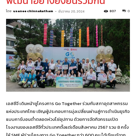
พัฒนาอย่างยั่งยืนร่วมกัน
โดย
usanee chinnakatham
-
807
0
ธันวาคม 20, 2024
เอสซีจี เดินหน้าชูโครงการ Go Together ร่วมกับสภาอุตสาหกรรม
แห่งประเทศไทย เชิญผู้ประกอบการมุ่งเปลี่ยนผ่านสู่การดำเนินธุรกิจ
แบบคาร์บอนต่ำตลอดห่วงโซ่อุปทาน ด้วยการจัดกิจกรรมเปิด
โรงงานของเอสซีจีทั่วประเทศตั้งแต่เดือนสิงหาคม 2567 รวม 8 ครั้ง
ให้ SME ผู้ร่วมโครงการ Go Together กว่า 600 คน ได้เรียนรู้จาก