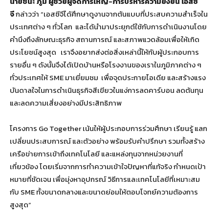
นายชนะ ภูมี ผู้ช่วยผู้จัดการใหญ่-การบริหารความยั่งยืน เอสซี
จี
กล่าวว่า “เอสซีจีได้ศึกษาดูงานจากต้นแบบที่ประสบความสำเร็จใน
ประเทศต่าง ๆ ทั่วโลก และได้นำมาประยุกต์ใช้กับการดำเนินงานโดย
คำนึงถึงลักษณะธุรกิจ สถานการณ์ และสภาพแวดล้อมเพื่อให้เกิด
ประโยชน์สูงสุด เราจึงอยากส่งต่อสิ่งเหล่านี้ให้กับผู้ประกอบการ
รายอื่น ๆ ดังนั้นจึงได้เปิดบ้านหรือโรงงานของเราในภูมิภาคต่าง ๆ
ทั่วประเทศให้ SME มาเยี่ยมชม เพื่อจุดประกายไอเดีย และสร้างแรง
บันดาลใจในการดำเนินธุรกิจสีเขียวในแง่การลดคาร์บอน ลดต้นทุน
และลดความเสี่ยงอย่างมีประสิทธิภาพ
โครงการ Go Together เน้นให้ผู้ประกอบการร่วมศึกษา เรียนรู้ แลก
เปลี่ยนประสบการณ์ และตัวอย่าง พร้อมรับคำปรึกษา รวมทั้งสร้าง
เครือข่ายการเข้าถึงเทคโนโลยี และแหล่งทุนจากหน่วยงานที่
เกี่ยวข้อง โดยเริ่มจากการทำความเข้าใจปัญหาที่แท้จริง กำหนดเป้า
หมายที่ชัดเจน เพื่อมุ่งหาอุปกรณ์ วิธีการและเทคโนโลยีที่เหมาะสม
กับ SME ทั้งขนาดกลางและขนาดย่อมให้ตอบโจทย์ความต้องการ
สูงสุด”