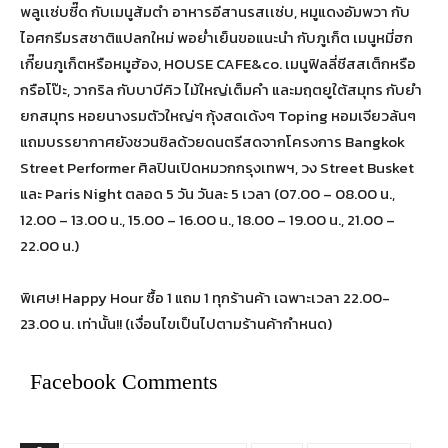
พลูเเซ่บซี๊ด กับเมนูส้มตำ อาหารอีสานรสเเซ่บ, หมูแดงอัมพวา กับ
ไอศกรีมรสชาติแปลกใหม่ พอย่ำเย็นขอแนะนำ กับภูเก็ต เมนูหมี่ฮก
เกี๊ยนภูเก็ตหรือหมูฮ้อง, HOUSE CAFE&co. เมนูฟิลลี่ชีสสเต็กหรือ
กรือโป๊ะ, วากริล กับบาบีคิว ไม้ใหญ่เต็มคำ และมฤตยูใต้สมุทร กับยำ
ยกสมุทร หอยนางรมตัวใหญ่ๆ กุ้งสดเด้งๆ Toping หอมเจียวล้นๆ
แถมบรรยากาศยังชวนชิลด้วยดนตรีสดจากโครงการ Bangkok
Street Performer ศิลปินเปิดหมวกกรุงเทพฯ, วง Street Busket
และ Paris Night ตลอด 5 วัน วันละ 5 เวลา (07.00 – 08.00 น.,
12.00 – 13.00 น., 15.00 – 16.00 น., 18.00 – 19.00 น., 21.00 –
22.00 น.)
พิเศษ! Happy Hour ซื้อ 1 แถม 1 ทุกร้านค้า เฉพาะเวลา 22.00-
23.00 น. เท่านั้น!! (เงื่อนไขเป็นไปตามร้านค้ากำหนด)
Facebook Comments