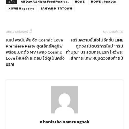
แท็ก
All Day All Night Food Festival
HOWE
HOWE lifestyle
HOWE Magazine
SAMYAN MITRTOWN
บทความก่อนหน้านี้
บทความถัดไป
เนเน่ พรนับพัน จัด Cosmic Love
เสริมความมั่นใจไปอีกขั้น LINE
Premiere Party สุดเอ็กซ์คลูซีฟ
ดูดวง เปิดบริการใหม่ “ทริป
พร้อมเปิดตัว MV เพลง Cosmic
ทำบุญ” ประเดิมทริปแรก ไหว้พระ
Love ให้เหล่า อะตอม ได้ดูเป็นครั้ง
สักการะเทพ หนุนดวงส่งท้ายปี
แรก!
Khanistha Bamrungsak