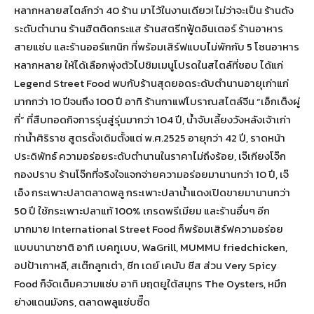
หลากหลายสไตล์กว่า 40 ร้าน มาไว้ในงานเดียว! ไม่ว่าจะเป็น ร้านดัง
ระดับตำนาน ร้านฮิตติดกระแส ร้านสตรีทฟู้ดอินเตอร์ ร้านอาหาร
สายแซ่บ และร้านออร์แกนิก ที่พร้อมเสิร์ฟแบบไม่พักกับ 5 โซนอาหาร
หลากหลาย ให้ได้เลือกพุ่งตัวไปชิมเมนูโปรดในสไตล์ที่ชอบ ได้แก่
Legend Street Food พบกับร้านสุดยอดระดับตำนานอายุเก่าแก่
มากกว่า 10 ปีจนถึง 100 ปี อาทิ ร้านกาแฟโบราณสไตล์จีน “เอ็กเต็งผู่
กี่” ที่สืบทอดกิจการรุ่นสู่รุ่นมากว่า 104 ปี, น้ำจับเลี้ยงวังหลังเจ้าเก่า
ท่าน้ำศิริราช สูตรดั้งเดิมตั้งแต่ พ.ศ.2525 อายุกว่า 42 ปี, ราดหน้า
ประดิพัทธ์ ความอร่อยระดับตำนานในราคาไม่ถึงร้อย, เจ๊เกียงโจ๊ก
กองปราบ ร้านโจ๊กที่จริงใจแจกจ่ายความอร่อยมานานกว่า 10 ปี, เจ๊
เอ็ง กระเพาะปลาตลาดพลู กระเพาะปลาน้ำแดงเปิดขายมานานกว่า
50 ปี ใช้กระเพาะปลาแท้ 100% เกรดพรีเมียม และร้านอื่นๆ อีก
มากมาย International Street Food ก็พร้อมเสิร์ฟความอร่อย
แบบนานาชาติ อาทิ เบคทูเบบ, WaGrill, MUMMU friedchicken,
อปป้าเกาหลี, สเต๊กลูกเต๋า, ชีท เดย์ เคบับ ชีส ส่วน Very Spicy
Food ก็จัดเต็มความแซ่บ อาทิ มฤตยูใต้สมุทร The Oysters, หมึก
ย่างแดนมังกร, ตลาดพลูแซ่บซี๊ด