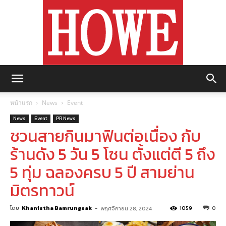
https://howemagazine.com/
หน้าแรก
News
Event
News
Event
PR News
ชวนสายกินมาฟินต่อเนื่อง กับ
ร้านดัง 5 วัน 5 โซน ตั้งแต่ตี 5 ถึง
5 ทุ่ม ฉลองครบ 5 ปี สามย่าน
มิตรทาวน์
โดย
Khanistha Bamrungsak
-
1059
0
พฤศจิกายน 28, 2024