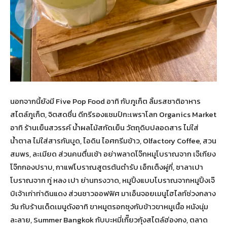
นอกจากนี้ยังมี Five Pop Food อาทิ กับภูเก็ต ลิ้มรสชาติอาหาร
สไตล์ภูเก็ต, จิตสดชื่น ดีกรีรองแชมป์กะเพราโลก Organics Market
อาทิ ร้านเย็นสวรรค์ น้ำผลไม้สกัดเย็น วัตถุดิบปลอดสาร ไม่ใส่
น้ำตาล ไม่ใส่สารกันบูด, ไอดิน ไอศกรีมข้าว, Olfactory Coffee, สวน
สมพร, ละเมียด ส่วนคนตื่นเช้า อย่าพลาดโจ๊กหมูโบราณจาก เจ๊เกียง
โจ๊กกองปราบ, กาแฟโบราณสูตรต้นตำรับ เอ็กเต็งผู่กี่, ซาลาเปา
โบราณจาก กู่ หลง เปา ย่านทรงวาด, หมูปิ้งแบบโบราณจากหมูปิ้งเจ๊
บิเจ้าเก่าท่าดินแดง ส่วนชาวออฟฟิศ มาเอ็นจอยเมนูไฮไลท์ช่วงกลาง
วัน กับร้านเด็ดเมนูดังอาทิ ขาหมูตรอกซุงกับข้าวขาหมูเนื้อ หนังนุ่ม
ละลาย, Summer Bangkok กับบะหมี่เกี๊ยวกุ้งสไตล์ฮ่องกง, ตลาด