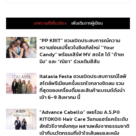
บทความที่เกี่ยวข้อง
เพิ่มเติมจากผู้เขียน
“PP KRIT” ชวนเปิดประสบการณ์ความ
หวานซ่อนเปรี้ยวในซิงเกิลใหม่ “Your
Candy” พร้อมเสิร์ฟ MV สดใส ได้ “ต้าเห
นิง” และ “ณิชา” ร่วมเติมสีสัน
Italasia Festa ชวนเปิดประสบการณ์ไลฟ์
สไตล์พรีเมียมครั้งแรกใจกลางชิดลม รวม
ที่สุดของเครื่องดื่มและสินค้าแบรนด์ดังนำ
เข้า 6-9 สิงหาคม นี้
“Advance Cabello” เผยโฉม A.S.P®
KITOKO® Hair Care วีแกนแฮร์แคร์ระดับ
ลักชัวรีจากอังกฤษ ผสานพลังจากธรรมชาติ
เข้ากับนวัตกรรมที่เข้าใจเส้นผมและหนัง