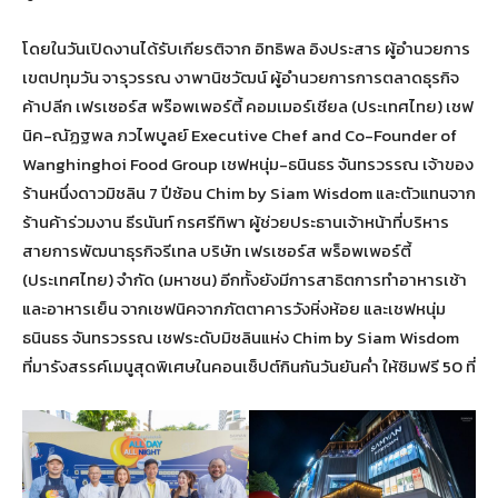
โดยในวันเปิดงานได้รับเกียรติจาก อิทธิพล อิงประสาร ผู้อำนวยการ
เขตปทุมวัน จารุวรรณ งาพานิชวัฒน์ ผู้อำนวยการการตลาดธุรกิจ
ค้าปลีก เฟรเซอร์ส พร๊อพเพอร์ตี้ คอมเมอร์เชียล (ประเทศไทย) เชฟ
นิค-ณัฏฐพล ภวไพบูลย์ Executive Chef and Co-Founder of
Wanghinghoi Food Group เชฟหนุ่ม-ธนินธร จันทรวรรณ เจ้าของ
ร้านหนึ่งดาวมิชลิน 7 ปีซ้อน Chim by Siam Wisdom และตัวแทนจาก
ร้านค้าร่วมงาน ธีรนันท์ กรศรีทิพา ผู้ช่วยประธานเจ้าหน้าที่บริหาร
สายการพัฒนาธุรกิจรีเทล บริษัท เฟรเซอร์ส พร็อพเพอร์ตี้
(ประเทศไทย) จำกัด (มหาชน) อีกทั้งยังมีการสาธิตการทำอาหารเช้า
และอาหารเย็น จากเชฟนิคจากภัตตาคารวังหิ่งห้อย และเชฟหนุ่ม
ธนินธร จันทรวรรณ เชฟระดับมิชลินแห่ง Chim by Siam Wisdom
ที่มารังสรรค์เมนูสุดพิเศษในคอนเซ็ปต์กินกันวันยันค่ำ ให้ชิมฟรี 50 ที่