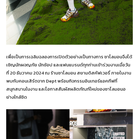
เพื่อเป็นการเฉลิมฉลองการเปิดตัวอย่างเป็นทางการ ซาโลมอนจึงได้
เชิญนักผจญภัย นักช้อป และแฟนแบรนด์ทุกท่านเข้าร่วมงานเมื่อวัน
ที่ 20 ธันวาคม 2024 ณ ร้านซาโลมอน สยามดิสคัฟเวอรี่ ภายในงาน
พบกับคอนเสิร์ตจาก Dept พร้อมกิจกรรมอินเทอร์แอคทีฟที่
สนุกสนานในงาน และโอกาสสัมผัสผลิตภัณฑ์ใหม่ของซาโลมอนอ
ย่างใกล้ชิด