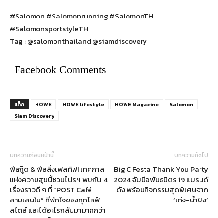
#Salomon #Salomonrunning #SalomonTH
#SalomonsportstyleTH
Tag : @salomonthailand @siamdiscovery
Facebook Comments
แท็ก
HOWE
HOWE lifestyle
HOWE Magazine
Salomon
Siam Discovery
บทความก่อนหน้านี้
บทความถัดไป
ฟีลกู๊ด & ฟีลลิ่งเฟสทิฟ! เทศกาล
Big C Festa Thank You Party
แห่งความสุขนี้ชวนไปรฯ พบกับ 4
2024 จับมือพันธมิตร 19 แบรนด์
เรื่องราวดี ๆ ที่ “POST Café
ดัง พร้อมกิจกรรมสุดพิเศษจาก
สามเสนใน” ที่พักใจของทุกไลฟ์
‘เก่ง-น้ำปิง’
สไตล์ และได้อะไรกลับมามากกว่า