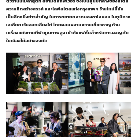
ตัวร้านใหม่ล่าสุดที่ สยามดิสคัฟเวอรี่ ซึ่งเป็นศูนย์กลางของสไตล์
ความคิดสร้างสรรค์ และไลฟ์สไตล์แห่งกรุงเทพฯ ร้านใหม่นี้นับ
เป็นอีกหนึ่งก้าวสำคัญ ในการขยายตลาดของซาโลมอน ในภูมิภาค
เอเชียตะวันออกเฉียงใต้ โดยผสมผสานความเชี่ยวชาญด้าน
เครื่องแต่งกายกีฬาคุณภาพสูง เข้ากับแฟชั่นสำหรับการผจญภัย
ในเมืองได้อย่างลงตัว