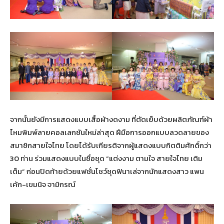
จากนั้นยังมีการแสดงแบบเสื้อผ้างดงาม ที่ตัดเย็บด้วยผลิตภัณฑ์ผ้า
ไหมพิมพ์ลายคอลเลกชันใหม่ล่าสุด ฝีมือการออกแบบลวดลายของ
สมาชิกสายใจไทย โดยได้รับเกียรติจากผู้แสดงแบบกิตติมศักดิ์กว่า
30 ท่าน ร่วมแสดงแบบในชื่อชุด “แต่งงาม ตามใจ สายใจไทย เติม
เต็ม” ก่อนปิดท้ายด้วยแฟชั่นโชว์ชุดฟินาเล่จากนักแสดงสาว แพน
เค้ก-เขมนิจ จามิกรณ์