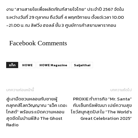
งาน “สานสายใยเพื่อผลิตภัณฑ์สายใจไทย” ประจำปี 2567 จัดใน
ระหว่างวันที่ 29 ตุลาคม ถึงวันที่ 4 พฤศจิกายน ตั้งแต่เวลา 10.00
-21.00 น. ณ ลิฟวิ่ง ฮอลล์ ชั้น 3 ศูนย์การค้าสยามพารากอน
Facebook Comments
แท็ก
HOWE
HOWE Magazine
Saijaithai
บทความก่อนหน้านี้
บทความถัดไป
สู่เงามืดชวนหลอนกับชายผู้
PROXIE ทำภารกิจ “Mr. Santa”
คลุกคลีโลกวิญญาณ “แจ็ค เดอะ
กับเซ็นทรัลพัฒนา เปย์ความสุข
โกสต์” พร้อมระเบิดความหลอน
โชว์สนุกสุดปัง! ใน “The World’s
สุดขีดในบ้านผีสิง The Ghost
Great Celebration 2025”
Radio