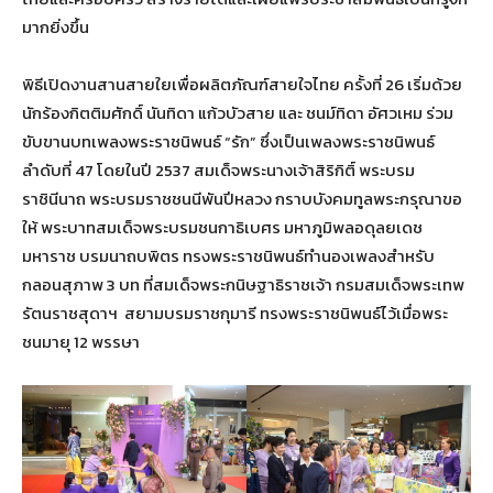
มากยิ่งขึ้น
พิธีเปิดงานสานสายใยเพื่อผลิตภัณฑ์สายใจไทย ครั้งที่ 26 เริ่มด้วย
นักร้องกิตติมศักดิ์ นันทิดา แก้วบัวสาย และ ชนม์ทิดา อัศวเหม ร่วม
ขับขานบทเพลงพระราชนิพนธ์ “รัก” ซึ่งเป็นเพลงพระราชนิพนธ์
ลำดับที่ 47 โดยในปี 2537 สมเด็จพระนางเจ้าสิริกิติ์ พระบรม
ราชินีนาถ พระบรมราชชนนีพันปีหลวง กราบบังคมทูลพระกรุณาขอ
ให้
พระบาทสมเด็จพระบรมชนกาธิเบศร มหาภูมิพลอดุลยเดช
มหาราช บรมนาถบพิตร ทรงพระราชนิพนธ์ทำนองเพลงสำหรับ
กลอนสุภาพ 3 บท ที่สมเด็จพระกนิษฐาธิราชเจ้า กรมสมเด็จพระเทพ
รัตนราชสุดาฯ สยามบรมราชกุมารี ทรงพระราชนิพนธ์ไว้เมื่อพระ
ชนมายุ 12 พรรษา