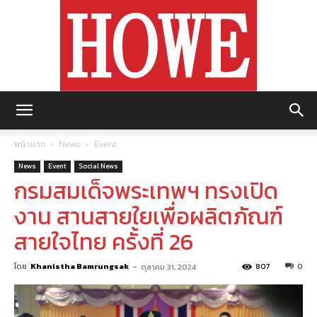
https://howemagazine.com/
หน้าแรก
News
Event
News
Event
Social News
กรมสมเด็จพระเทพฯ ทรงเปิด
งาน สานสายใยเพื่อผลิตภัณฑ์
สายใจไทย ครั้งที่ 26
โดย
Khanistha Bamrungsak
-
807
0
ตุลาคม 31, 2024