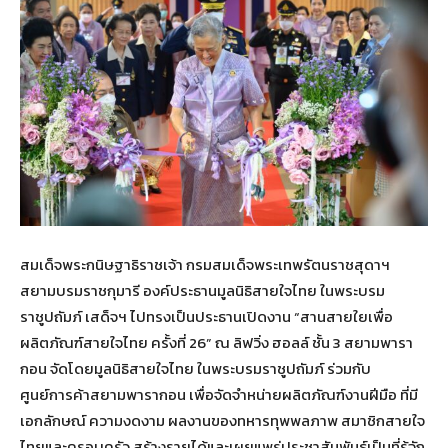
สมเด็จพระกนิษฐาธิราชเจ้า กรมสมเด็จพระเทพรัตนราชสุดาฯ
สยามบรมราชกุมารี องค์ประธานมูลนิธิสายใจไทย ในพระบรม
ราชูปถัมภ์ เสด็จฯ ไปทรงเป็นประธานเปิดงาน “สานสายใยเพื่อ
ผลิตภัณฑ์สายใจไทย ครั้งที่ 26” ณ ลิฟวิ่ง ฮอลล์ ชั้น 3 สยามพารา
กอน จัดโดยมูลนิธิสายใจไทย ในพระบรมราชูปถัมภ์ ร่วมกับ
ศูนย์การค้าสยามพารากอน เพื่อจัดจำหน่ายผลิตภัณฑ์งานฝีมือ ที่มี
เอกลักษณ์ ความงดงาม ผลงานของทหารทุพพลภาพ สมาชิกสายใจ
ไทยและครอบครัว สร้างรายได้และเผยแพร่ประชาสัมพันธ์เป็นที่รู้จัก