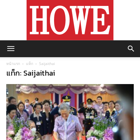
https://howemagazine.com/
หน้าแรก
แท็ก
Saijaithai
แท็ก: Saijaithai