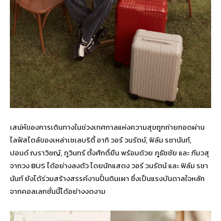
เสน่ห์ของการเดินทางในช่วงเทศกาลแห่งความสุขถูกถ่ายทอดผ่าน
ไลฟ์สไตล์ของเหล่าเซเลบริตี้ อาทิ วอร์ วนรัตน์, ฟิล์ม รชานันท์,
ปอนด์ ณราวิชญ์, ภูวินทร์ ตั้งศักดิ์ยืน พร้อมด้วย ภูธัชชัย และ ภีมวสุ
จากวง BUS ได้อย่างลงตัว โดยนักแสดง วอร์ วนรัตน์ และ ฟิล์ม รชา
นันท์ ยังได้ร่วมสร้างสรรค์งานปั้นดินเผา ซึ่งเป็นแรงบันดาลใจหลัก
จากคอลเลกชั่นนี้ได้อย่างงดงาม