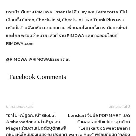
กระเป๋าเดินทาง RIMOWA Essential สี Clay และ Terracotta มีให้
เลือกทั้ง Cabin, Check-In M, Check-In L และ Trunk Plus ครบ
ครันทั้งด้านฟังก์ชัน ความทนทาน เพื่อตอบโจทย์ทั้งการเดินทางใกล้
และไกล พร้อมจำหน่ายแล้วที่ ร้าน RIMOWA และทางออนไลน์ที่
RIMOWA.com
@RIMOWA #RIMOWAEssential
Facebook Comments
บทความก่อนหน้านี้
บทความถัดไป
“อาโป-ณัฐวิญญ์” Global
Lenskart จับมือ POP MART เปิด
Ambassador คนสำคัญของ
ตัวคอลเลกชันแว่นตาสุดคิวท์
Piaget ร่วมงานเปิดตัวบูติกแฟล็
“Lenskart x Sweet Bean I
กชิปแห่งใหม่ของเมซง ณ ประเทศ
want a Hug” พร้อมกิมมิค ‘กล่อง