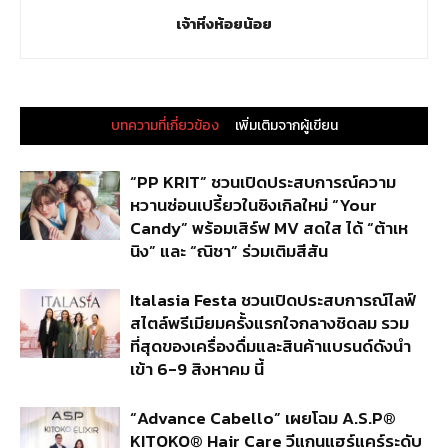
เจ้าหิ่งห้อยน้อย
บทความที่เกี่ยวข้อง
เพิ่มเติมจากผู้เขียน
“PP KRIT” ชวนเปิดประสบการณ์ความ
หวานซ่อนเปรี้ยวในซิงเกิลใหม่ “Your
Candy” พร้อมเสิร์ฟ MV สดใส ได้ “ต้าเห
นิง” และ “ณิชา” ร่วมเติมสีสัน
Italasia Festa ชวนเปิดประสบการณ์ไลฟ์
สไตล์พรีเมียมครั้งแรกใจกลางชิดลม รวม
ที่สุดของเครื่องดื่มและสินค้าแบรนด์ดังนำ
เข้า 6-9 สิงหาคม นี้
“Advance Cabello” เผยโฉม A.S.P®
KITOKO® Hair Care วีแกนแฮร์แคร์ระดับ