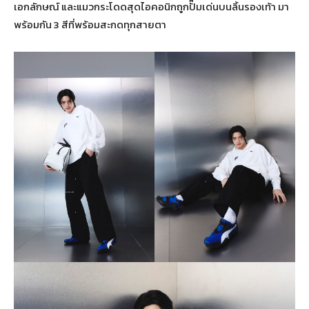
เอกลักษณ์ และแมวกระโดดสุดไอคอนิกถูกปั๊มเด่นบนลิ้นรองเท้า มา
พร้อมกัน 3 สีที่พร้อมสะกดทุกสายตา