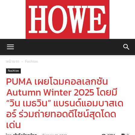
https://howemagazine.com/
หน้าแรก
Fashion
Fashion
PUMA เผยโฉมคอลเลกชัน
Autumn Winter 2025 โดยมี
“วิน เมธวิน” แบรนด์แอมบาสเด
อร์ ร่วมถ่ายทอดดีไซน์สุดโดด
เด่น