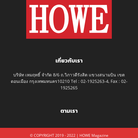
เกี่ยวกับเรา
บริษัท เหมฤทธิ์ จำกัด 8/6 ถ.วิภาวดีรังสิต แขวงสนามบิน เขต
ดอนเมือง กรุงเทพมหนคร10210 Tel : 02-1925263-4, Fax : 02-
1925265
ตามเรา
© COPYRIGHT 2019 - 2022 | HOWE Magazine