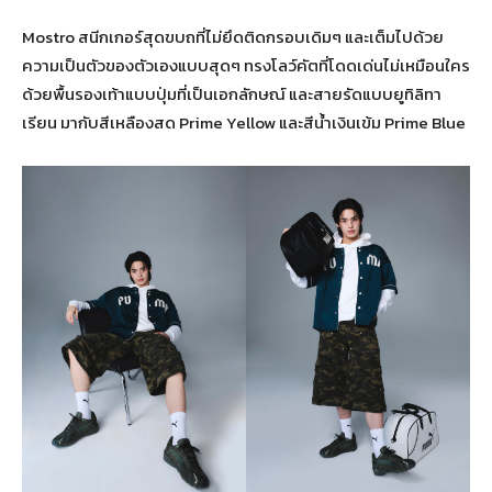
Mostro สนีกเกอร์สุดขบถที่ไม่ยึดติดกรอบเดิมๆ และเต็มไปด้วย
ความเป็นตัวของตัวเองแบบสุดๆ ทรงโลว์คัตที่โดดเด่นไม่เหมือนใคร
ด้วยพื้นรองเท้าแบบปุ่มที่เป็นเอกลักษณ์ และสายรัดแบบยูทิลิทา
เรียน มากับสีเหลืองสด Prime Yellow และสีน้ำเงินเข้ม Prime Blue