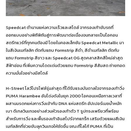
Speedcat ตำนานแห่งความเร็วและสไตล์ จากรองเท้าขับรถที่
ออกแบบอย่างพิถีพิถันสู่การพัฒนาต่อเนื่องจนกลายเป็นไอคอน
สตรีทแวร์ที่ทุกคนต้องมี โดยในคอลเล็กชัน Speedcat Metallic มา
ในสีเงินเมทัลลิก ตัดกับแถบ Formstrip สีดำ, สีดำเมทัลลิก ตัดกับ
แถบ Formstrip สีขาว และ Speedcat OG สุดคลาสสิคสีใหม่ล่าสุด
สีฟ้าอ่อน ที่เพิ่มความโดดเด่นด้วยแถบ Formstrip สีส้มสด ถ่ายทอด
ความมั่นใจอย่างมีสไตล์
H-Street โลว์โปรไฟล์รุ่นล่าสุด ที่ได้รับแรงบันดาลใจจากรองเท้าวิ่ง
PUMA Harambee อันโด่งดังในยุค 2000 ไอคอนเหนือกาลเวลาที่
ผสานมรดกแห่งการวิ่งเข้ากับ DNA แห่งสตรีท อัปเปอร์เมชน้ำหนัก
เบา ดีเทลวินเทจอย่างส่วนหัวรองเท้าตัว T รูปทรงเพรียวที่พร้อม
สำหรับการวิ่ง และพื้นรองเท้าอินสไปร์จากแทร็ก เสริมด้วยแผงสีเงิน
เมทัลลิกที่ช่วยขับลุควินเทจให้ชัดขึ้น ขณะที่โลโก้ PUMA ที่เป็น