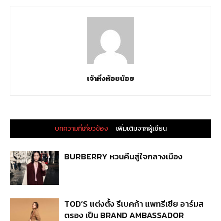
เจ้าหิ่งห้อยน้อย
บทความที่เกี่ยวข้อง
เพิ่มเติมจากผู้เขียน
BURBERRY หวนคืนสู่ใจกลางเมือง
TOD’S แต่งตั้ง รีเบคก้า แพทรีเซีย อาร์มส
ตรอง เป็น BRAND AMBASSADOR