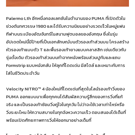
Palermo Lth อีกหนึ่งคอลเลกชันในตำนานของ PUMA ที่เปิดตัวใน
ช่วงต้นทศวรรษ 1980 และได้รับความนิยมอย่างรวดเร็วในหมู่แฟน
กีฬาบนระเบียงอัฒจันทร์ในสนามฟุตบอลของอังกฤษ ซึ่งในรุ่น
อัปเดตใหม่นี้มีป้ายที่เป็นเอกลักษณ์บนตัวรองเท้าส่วนบน โครงสร้าง
หัวรองเท้าแบบตัว T และพื้นรองเท้ายางแบบคลาสสิก เช่นเดียวกับ
รุ่นดั้งเดิม ตัวรองเท้าส่วนบนทำจากหนังพร้อมส่วนปูทับและแถบ
Formstrip แบบหนังกลับ ให้ลุคที่โดดเด่น มีสไตล์ และเหมาะกับการ
ใส่ในชีวิตประจำวัน
Velocity NITRO™ 4 น้องใหม่ที่โดดเด่นที่สุดในไลน์รองเท้าวิ่งของ
PUMA ออกแบบมาเพื่อทุกคนได้สัมผัสความรู้สึกของการวิ่งที่แท้
จริง และเป็นรองเท้าซ้อมวิ่งคู่ใจในทุกวัน ไม่ว่าจะใช้เวลาเท่าไหร่หรือ
วิ่งระยะไหน ให้ความสบายในทุกจังหวะความเร็ว ตอบสนองได้เต็มที่
พร้อมเปิดศักยภาพการวิ่งให้ออกมาอย่างเต็มที่