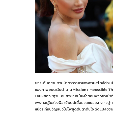
ยกระดับความสวยห้าดาวราคาแพงตามสไตล์ตัวแม่ยี่ห
ของภาพยนตร์ในตำนาน Mission : Impossible The 
แกมหยอก “ฐานะคนสวย” ที่เป็นคำตอบฟาดขาเม้าท์ให
เพราะอยู่ในช่วงพีอาร์พบปะสื่อมวลชนของ “สาวปู”
หนังระทึกขวัญแนวไซไฟสุดตื่นตาตื่นใจ ดัดแปลงจา