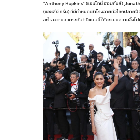
“Anthony Hopkins” (แอนโทนี่ ฮอปกิ้นส์) ,Jonat
(แอชลีย์ กรีน) ที่มีกำหนดเข้าโรงฉายทั่วโลกปลายปี
อะไร ความสวยระดับHDแบบนี้ ให้คะแนนความจึ้งไป