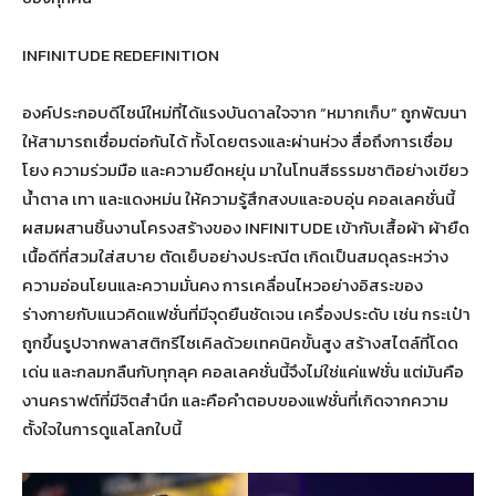
INFINITUDE REDEFINITION
องค์ประกอบดีไซน์ใหม่ที่ได้แรงบันดาลใจจาก “หมากเก็บ” ถูกพัฒนา
ให้สามารถเชื่อมต่อกันได้ ทั้งโดยตรงและผ่านห่วง สื่อถึงการเชื่อม
โยง ความร่วมมือ และความยืดหยุ่น มาในโทนสีธรรมชาติอย่างเขียว
น้ำตาล เทา และแดงหม่น ให้ความรู้สึกสงบและอบอุ่น คอลเลคชั่นนี้
ผสมผสานชิ้นงานโครงสร้างของ INFINITUDE เข้ากับเสื้อผ้า ผ้ายืด
เนื้อดีที่สวมใส่สบาย ตัดเย็บอย่างประณีต เกิดเป็นสมดุลระหว่าง
ความอ่อนโยนและความมั่นคง การเคลื่อนไหวอย่างอิสระของ
ร่างกายกับแนวคิดแฟชั่นที่มีจุดยืนชัดเจน เครื่องประดับ เช่น กระเป๋า
ถูกขึ้นรูปจากพลาสติกรีไซเคิลด้วยเทคนิคขั้นสูง สร้างสไตล์ที่โดด
เด่น และกลมกลืนกับทุกลุค คอลเลคชั่นนี้จึงไม่ใช่แค่แฟชั่น แต่มันคือ
งานคราฟต์ที่มีจิตสำนึก และคือคำตอบของแฟชั่นที่เกิดจากความ
ตั้งใจในการดูแลโลกใบนี้