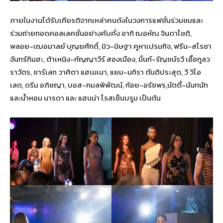
ภายในงานได้รับเกียรติจากเหล่าคนดังในวงการแฟชั่นร่วมชมและ
ร่วมถ่ายทอดคอลเลคชั่นอย่างคับคั่ง อาทิ ฌอห์ณ จินดาโชติ,
พลอย-เฌอมาลย์ บุญยศักดิ์, มิว-นิษฐา คูหาเปรมกิจ, ฟรีน-สโรชา
จันทร์กิมฮะ, ต้าเหนิง-กัญญาวีร์ สองเมือง, มิ้นท์-รัญชน์รวี เอื้อกูลว
ราวัตร, ชาร์เลท วาศิตา แฮเมเนา, แยม-มทิรา ตันติประสุต, วี วิโอ
เลต, ดรีม อภิชญา, บอส-กมลพิพัฒน์, ก้อย-อรัชพร,นัตตี้-นันทนัท
และน้ำหอม นารดา และ แฮนน่า โรสเซ็นบรูม เป็นต้น