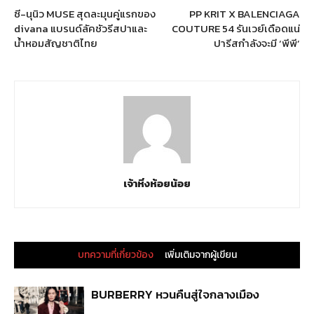
ซี-นุนิว MUSE สุดละมุนคู่แรกของ
PP KRIT X BALENCIAGA
divana แบรนด์ลัคชัวรีสปาและ
COUTURE 54 รันเวย์เดือดแน่
น้ำหอมสัญชาติไทย
ปารีสกำลังจะมี ‘พีพี’
เจ้าหิ่งห้อยน้อย
บทความที่เกี่ยวข้อง
เพิ่มเติมจากผู้เขียน
BURBERRY หวนคืนสู่ใจกลางเมือง