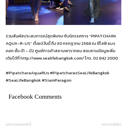
ร่วมสัมผัสประสบการณ์สุดพิเศษ กับนิทรรศการ “PIPATCHARA
AQUA-R-US” ตั้งแต่วันนี้ ถึง 30 กรกฎาคม 2568 ณ ซีไลฟ์ แบง
คอก ชั้น บี1 – บี2 ศูนย์การค้าสยามพารากอน สอบถามข้อมูลเพิ่ม
เติมได้ที่ http://www.sealifebangkok.com/ โทร. 02 842 2000
#PipatcharaAquaRUs #PipatcharaxSeaLifeBangkok
#SeaLifeBangkok #SiamParagon
Facebook Comments
บทความก่อนหน้านี้
บทความถัดไป