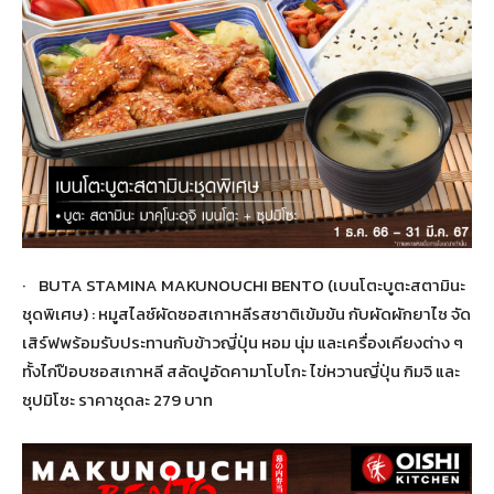
· BUTA STAMINA MAKUNOUCHI BENTO (เบนโตะบูตะสตามินะ
ชุดพิเศษ) : หมูสไลซ์ผัดซอสเกาหลีรสชาติเข้มข้น กับผัดผักยาไซ จัด
เสิร์ฟพร้อมรับประทานกับข้าวญี่ปุ่น หอม นุ่ม และเครื่องเคียงต่าง ๆ
ทั้งไก่ป๊อบซอสเกาหลี สลัดปูอัดคามาโบโกะ ไข่หวานญี่ปุ่น กิมจิ และ
ซุปมิโซะ ราคาชุดละ 279 บาท