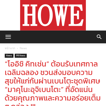
https://howemagazine.com/
หน้าแรก
News
News
PR News
“โออิชิ คิทเช่น” ต้อนรับเทศกาล
เฉลิมฉลอง ชวนส่งมอบความ
สุขให้แก่กันผ่านเบนโตะชุดพิเศษ
“มาคุโนะอุจิเบนโตะ” ที่อัดแน่น
ด้วยคุณภาพและความอร่อยเต็ม