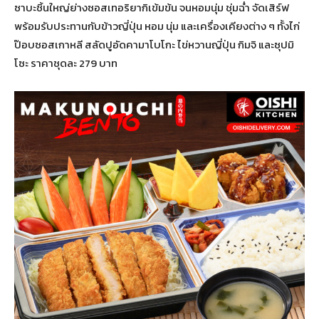
ซาบะชิ้นใหญ่ย่างซอสเทอริยากิเข้มข้น จนหอมนุ่ม ชุ่มฉ่ำ จัดเสิร์ฟ
พร้อมรับประทานกับข้าวญี่ปุ่น หอม นุ่ม และเครื่องเคียงต่าง ๆ ทั้งไก่
ป๊อบซอสเกาหลี สลัดปูอัดคามาโบโกะ ไข่หวานญี่ปุ่น กิมจิ และซุปมิ
โซะ ราคาชุดละ 279 บาท