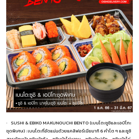
· SUSHI & EBIKO MAKUNOUCHI BENTO (เบนโตะซูชิและเอบิโกะ
ชุดพิเศษ) : เบนโตะที่อัดแน่นด้วยแคลิฟอร์เนียมากิ 6 คำโต ๆ และซูชิ
สารพัดหน้า ซูชิหน้ากุ้ง – ซูชิหน้าไข่หวาน – ซูชิหน้าปูอัด – ซูชิหน้าไข่