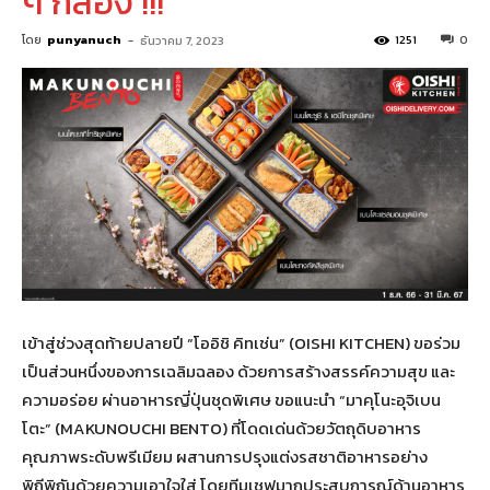
ๆ กล่อง !!!
โดย
punyanuch
-
1251
0
ธันวาคม 7, 2023
เข้าสู่ช่วงสุดท้ายปลายปี “โออิชิ คิทเช่น” (OISHI KITCHEN) ขอร่วม
เป็นส่วนหนึ่งของการเฉลิมฉลอง ด้วยการสร้างสรรค์ความสุข และ
ความอร่อย ผ่านอาหารญี่ปุ่นชุดพิเศษ ขอแนะนำ “มาคุโนะอุจิเบน
โตะ” (MAKUNOUCHI BENTO) ที่โดดเด่นด้วยวัตถุดิบอาหาร
คุณภาพระดับพรีเมียม ผสานการปรุงแต่งรสชาติอาหารอย่าง
พิถีพิถันด้วยความเอาใจใส่ โดยทีมเชฟมากประสบการณ์ด้านอาหาร