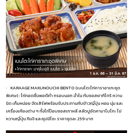
· KARAAGE MAKUNOUCHI BENTO (เบนโตะไก่คาราอาเกะชุด
พิเศษ) : ไก่ทอดชิ้นพอดีคำ กรอบนอก ฉ่ำใน กับซอสยากิโทริ หวาน
นิด เค็มหน่อย จัดเสิร์ฟพร้อมรับประทานกับข้าวญี่ปุ่น หอม นุ่ม และ
เครื่องเคียงต่าง ๆ ทั้งไก่ป๊อบซอสเกาหลี สลัดปูอัดคามาโบโกะ ไข่
หวานญี่ปุ่น กิมจิ และซุปมิโซะ ราคาชุดละ 259 บาท