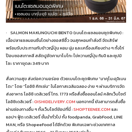
· SALMON MAKUNOUCHI BENTO (เบนโตะแซลมอนชุดพิเศษ) :
เนื้อปลาแซลมอนชิ้นโตย่างซอสซีอิ๊ว จนสุกหอมกำลังดี จัดเสิร์ฟ
พร้อมรับประทานกับข้าวญี่ปุ่น หอม นุ่ม และเครื่องเคียงต่าง ๆ ทั้งไก่
ป๊อบซอสเกาหลี สลัดปูอัดคามาโบโกะ ไข่หวานญี่ปุ่น กิมจิ และซุปมิ
โซะ ราคาชุดละ 349 บาท
สั่งความสุข ส่งต่อความอร่อย ด้วยเบนโตะชุดพิเศษ “มาคุโนะอุจิเบน
โตะ” โดย “โออิชิ คิทเช่น” ในโอกาสเฉลิมฉลอง ง่าย ๆ ผ่านบริการจัด
ส่งอาหาร โออิชิ เดลิเวอรี่ โทร. 1773 หรือสั่งซื้อออนไลน์ คลิกเว็บไซต์
โออิชิเดลิเวอรี่ :
OISHIDELIVERY.COM
นอกจากนี้ ยังสามารถสั่งซื้อ
ผ่านช่องทางอื่น ๆ ทั้งเว็บไซต์ช้อปที่นี่ :
SHOPTEENEE.COM
และ
แอปฯ ฟู้ด เดลิเวอรี่ ชั้นนำทั่วไป ทั้ง foodpanda, GrabFood, LINE
MAN, หรือ ShopeeFood ได้อีกด้วย พิเศษเฉพาะช่วงเทศกาล