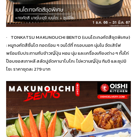
· TONKATSU MAKUNOUCHI BENTO (เบนโตะทงคัตสึชุดพิเศษ)
: หมูทงคัตสึชิ้นโต ทอดร้อน ๆ จนได้ที่ กรอบนอก นุ่มใน จัดเสิร์ฟ
พร้อมรับประทานกับข้าวญี่ปุ่น หอม นุ่ม และเครื่องเคียงต่าง ๆ ทั้งไก่
ป๊อบซอสเกาหลี สลัดปูอัดคามาโบโกะ ไข่หวานญี่ปุ่น กิมจิ และซุปมิ
โซะ ราคาชุดละ 279 บาท