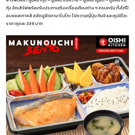
กุ้ง จัดเสิร์ฟพร้อมรับประทานกับเครื่องเคียงต่าง ๆ ครบครัน ทั้งไก่ป๊
อบซอสเกาหลี สลัดปูอัดคามาโบโกะ ไข่หวานญี่ปุ่น กิมจิ และซุปมิโซะ
ราคาชุดละ 339 บาท