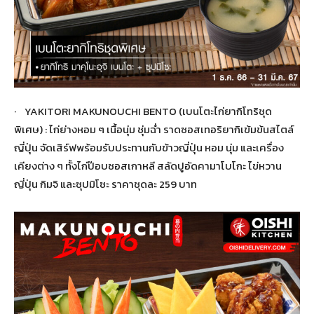
· YAKITORI MAKUNOUCHI BENTO (เบนโตะไก่ยากิโทริชุด
พิเศษ) : ไก่ย่างหอม ๆ เนื้อนุ่ม ชุ่มฉ่ำ ราดซอสเทอริยากิเข้มข้นสไตล์
ญี่ปุ่น จัดเสิร์ฟพร้อมรับประทานกับข้าวญี่ปุ่น หอม นุ่ม และเครื่อง
เคียงต่าง ๆ ทั้งไก่ป๊อบซอสเกาหลี สลัดปูอัดคามาโบโกะ ไข่หวาน
ญี่ปุ่น กิมจิ และซุปมิโซะ ราคาชุดละ 259 บาท