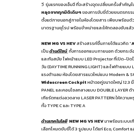
วี รุ่นแรกของเอ็มจี ที่จะสร้างจุดเปลี่ยนครั้งสำ
หลุดจากทุกมิติเดิมๆ
ของการขับขี่ด้วยยนตรกรรมไ
ตั้งแต่ภายนอกสู่ภายในห้องโดยสาร เพียบพร้อม
มาตรฐานยุโรป พร้อมจำหน่ายและให้ทดลองขับแล้ววันนี้
NEW MG VS HEV
สร้างสรรค์ขึ้นภายใต้แนวคิด “
เป็น
ด้านดีไซน์
ทั้งการออกแบบภายนอก ด้วยกระจังหน้
และทันสมัย ไฟหน้าแบบ LED Projector ที่เปิด-ปิดไ
วัน (DAYTIME RUNNING LIGHT) และไฟท้ายแบบ LED
แรงต้านลม ห้องโดยสารแนวใหม่แบบ Modern & Sty
Widescreen Cockpit
หน้าจอคู่ขนาดใหญ่ 12.3
PANEL และคอนโซลกลางแบบ DOUBLE LAYER ด้านบ
เกียร์ตกแต่งลวดลาย LASER PATTERN ให้ความหรูหรา
ทั้ง TYPE C และ TYPE A
ด้านเทคโนโลยี
NEW MG VS HEV
มาพร้อมระบบเกี
เลือกโหมดขับขี่ได้ 3 รูปแบบ ได้แก่ Eco, Comfor