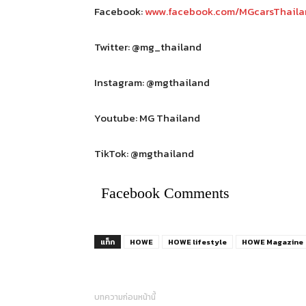
Facebook:
www.facebook.com/MGcarsThaila
Twitter: @mg_thailand
Instagram: @mgthailand
Youtube: MG Thailand
TikTok: @mgthailand
Facebook Comments
แท็ก
HOWE
HOWE lifestyle
HOWE Magazine
บทความก่อนหน้านี้