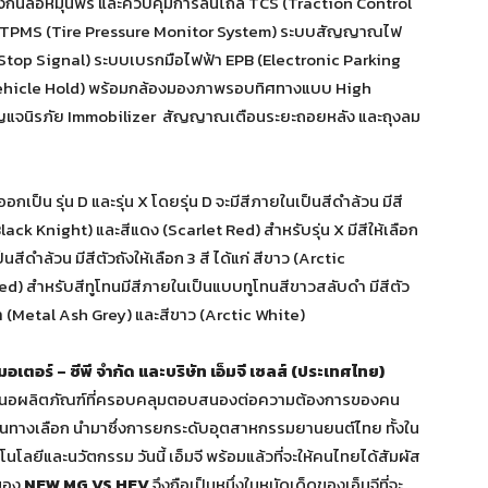
งกันล้อหมุนฟรี และควบคุมการลื่นไถล TCS (Traction Control
TPMS (Tire Pressure Monitor System) ระบบสัญญาณไฟ
y Stop Signal) ระบบเบรกมือไฟฟ้า EPB (Electronic Parking
ehicle Hold) พร้อมกล้องมองภาพรอบทิศทางแบบ High
กุญแจนิรภัย Immobilizer สัญญาณเตือนระยะถอยหลัง และถุงลม
ออกเป็น รุ่น D และรุ่น X โดยรุ่น D จะมีสีภายในเป็นสีดำล้วน มีสี
(Black Knight) และสีแดง (Scarlet Red) สำหรับรุ่น X มีสีให้เลือก
ดำล้วน มีสีตัวถังให้เลือก 3 สี ได้แก่ สีขาว (Arctic
ed) สำหรับสีทูโทนมีสีภายในเป็นแบบทูโทนสีขาวสลับดำ มีสีตัว
ีเทา (Metal Ash Grey) และสีขาว (Arctic White)
มอเตอร์ – ซีพี จำกัด และบริษัท เอ็มจี เซลส์ (ประเทศไทย)
เสนอผลิตภัณฑ์ที่ครอบคลุมตอบสนองต่อความต้องการของคน
นทางเลือก นำมาซึ่งการยกระดับอุตสาหกรรมยานยนต์ไทย ทั้งใน
ยีและนวัตกรรม วันนี้ เอ็มจี พร้อมแล้วที่จะให้คนไทยได้สัมผัส
ของ
NEW MG VS HEV
จึงถือเป็นหนึ่งในหมัดเด็ดของเอ็มจีที่จะ