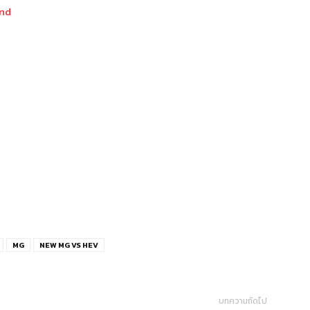
nd
MG
NEW MG VS HEV
บทความถัดไป