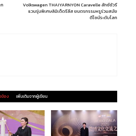
าก
Volkswagen THAIYARNYON Caravelle ลักซ์ชัวรี
แวนรุ่นพิเศษลิมิเต็ดรีลีส ยนตรกรรมหรูร่วมสมัย
ดีไซน์ระดับโลก
ยวข้อง
เพิ่มเติมจากผู้เขียน