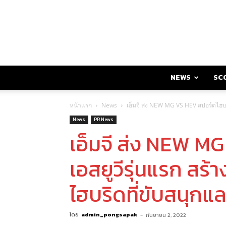
NEWS
SC
หน้าแรก
News
เอ็มจี ส่ง NEW MG VS HEV สปอร์ตไฮบร
News
PR News
เอ็มจี ส่ง NEW M
เอสยูวีรุ่นแรก สร
ไฮบริดที่ขับสนุกแล
โดย
admin_pongsapak
-
กันยายน 2, 2022