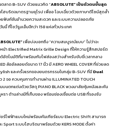
คัญในตลาด B-SUV ด้วยแนวคิด “
ABSOLUTE” เป็นตัวตนขั้นสุด
ฮบริดจมาตรฐานยุโรป เพื่ออ โฉบเฉี่ยวด้วยภาษาดีไซน์สุดล้ำ
ด้วยฟังก์ชันอำนวยความสะดวก และระบบความปลอดภัย
 ที่โชว์รูมเอ็มจีกว่า 158 แห่งทั่วประเทศ
ABSOLUTE”
เพื่อบ่งบอกถึง “ความสมบูรณ์แบบ” ไม่ว่าจะ
า Electrified Matrix Grille Design ที่ให้ความรู้สึกสปอร์ต
ด้อัตโนมัติที่มาพร้อมกับไฟส่องสว่างสำหรับขับขี่เวลากลาง
 ล้ออัลลอยด์ขนาด 17 นิ้ว มี AERO WHEEL COVER ที่ช่วยลด
lish และครั้งแรกของยนตรกรรมในกลุ่ม B-SUV ที่มี
Dual
 นิ้ว 2 จอ ควบคุมการทำงานผ่าน ILLUMINATED TOUCH
นตกแต่งด้วยวัสดุ PIANO BLACK พวงมาลัยหุ้มหนังและคัน
 ด้านล่างมีที่เก็บของ พร้อมช่องเชื่อมต่อ USB ที่รองรับ
ยร์ไฟฟ้าแบบใหม่พร้อมคันเกียร์แบบ Electric Shift สามารถ
t และ Sport ระบบไฮบริดมาพร้อมด้วย KERS MODE ตั้งค่า