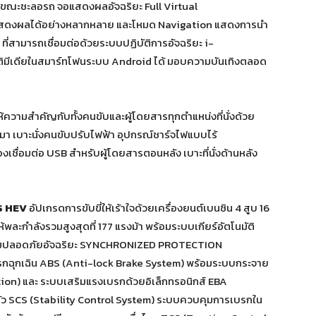
ี่ในขณะชะลอรถ จอแสดงผลอัจฉริยะ Full Virtual
 แสดงผลได้อย่างหลากหลาย และโหมด Navigation แสดงการนำ
ที่สามารถเชื่อมต่อด้วยระบบปฏิบัติการอัจฉริยะ i-
ิมีเดียในสมาร์ทโฟนระบบ Android ได้ มอบความบันเทิงตลอด
ให้ความสำคัญกับทั้งคนขับและผู้โดยสารทุกตำแหน่งที่นั่งด้วย
า เบาะนั่งคนขับปรับไฟฟ้า อุปกรณ์ชาร์จไฟแบบไร้
องเชื่อมต่อ USB สำหรับผู้โดยสารตอนหลัง เบาะที่นั่งด้านหลัง
S HEV
อัปเกรดการขับขี่ให้เร้าใจด้วยเครื่องยนต์เบนซิน 4 สูบ 16
ละกำลังรวมสูงสุดที่ 177 แรงม้า พร้อมระบบเกียร์อัตโนมัติ
วามปลอดภัยอัจฉริยะ SYNCHRONIZED PROTECTION
รกฉุกเฉิน ABS (Anti-lock Brake System) พร้อมระบบกระจาย
ion) และ ระบบเสริมแรงเบรกด้วยอิเล็กทรอนิกส์ EBA
ัว SCS (Stability Control System) ระบบควบคุมการเบรกใน