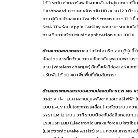
ได้ 3 ระดับ ช่วยชาร์จพลังงานกลับเข้าสู่แบตเตอร
Dashboard ความคมชัดระดับ HD ขนาด 12.3 นิ้ว
ทาง คู่กับหน้าจอแบบ Touch Screen ขนาด 12.3 นิ้ว 
SMARTพร้อม Apple CarPlay และสามารถเล่นมัลต
การเดินทางด้วย Music application ของ JOOX
ด้านความสะดวกสบาย
สปอร์ตไฮบริดเอสยูวีรุ่นนี้ 
ห้องโดยสารที่กว้างขวาง หลังคาซันรูฟแบบพาโนราม
สาย (Wireless charger) อีกทั้งยังมีช่องแอร์ และช่
ปรับพับได้ 60:40 เพิ่มพื้นที่เก็บสัมภาระ
ด้านสมรรถนะและระบบความปลอดภัย
NEW MG V
วาล์ว VTi-TECH ผสานขุมพลังจากมอเตอร์ไฟฟ้า ให้พ
แบบ E-CVT มั่นใจทุกการเคลื่อนไหวด้วยระบบค
SYSTEM 12 ระบบ อาทิ ระบบป้องกันล้อล็อกขณะเบ
แรงเบรก EBD (Electronic Brake force Distribut
(Electronic Brake Assist) ระบบควบคุมการทรงต