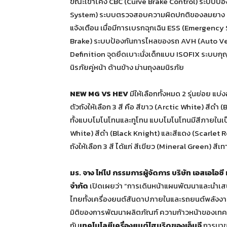
ขณะเข้าโค้ง CBC (Curve Brake Control) ระบบป้อ
System) ระบบตรวจสอบความผิดปกติของลมยาง 
แจ้งเตือน เมื่อมีการเบรกฉุกเฉิน ESS (Emergenc
Brake) ระบบป้องกันการไหลของรถ AVH (Auto V
Definition จุดยึดเบาะนั่งเด็กแบบ ISOFIX ระบบ
นิรภัยคู่หน้า ด้านข้าง ม่านถุงลมนิรภัย
NEW MG VS HEV
มีให้เลือกทั้งหมด 2 รุ่นย่อย แบ่ง
ตัวถังให้เลือก 3 สี คือ สีขาว (Arctic White) สีดำ 
ทั้งแบบโมโนโทนและทูโทน แบบโมโนโทนมีสีภายในเป็นสี
White) สีดำ (Black Knight) และสีแดง (Scarlet R
ถังให้เลือก 3 สี ได้แก่ สีเขียว (Mineral Green) ส
มร. จาง ไห่โป กรรมการผู้จัดการ บริษัท เอสเอไอซี 
จำกัด
เปิดเผยว่า “การเดินหน้าแผนพัฒนาและนำ
ไทยทั้งเครื่องยนต์สันดาปภายในและรถยนต์พลังงา
มิติของการพัฒนาผลิตภัณฑ์ ความก้าวหน้าของเทคโนโล
กับ
เทคโนโลยีเครื่องยนต์ไฮบริดของเอ็มจี
การมา