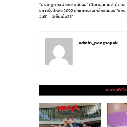
“ปรากฏการณ์ one สนั่นจอ” เปิดคอนเทนต์เด็ดหล
รส ครึ่งปีหลัง 2022 นักแสดงแม่เหล็กแน่นจอ “ช่อง
วัน31 – จีเอ็มเอ็ม25”
admin_pongsapak
บทความที่เกี่