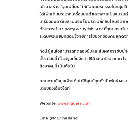
เข้ามาสร้าง “จุดเปลี่ยน” ให้กับยนตรกรรมในกลุ่ม 
ได้เพิ่มเติมประเภทเครื่องยนต์ และกลายเป็นแบรนด
เครื่องยนต์ ดีเซล เบนซิน ไฮบริด ปลั๊กอินไฮบริด
ด้วยการเป็น Sporty & Stylish SUV ที่ถูกยกระดับ
ระดับพรีเมียมที่ตอบโจทย์การใช้ชีวิตของคนยุคดิจิ
ทั้งนี้ ผู้สนใจสามารถทดลองขับและสัมผัสการขับขี่
ตั้งแต่วันนี้ ที่โชว์รูมเอ็มจีกว่า 158 แห่ง ทั่วปร
สิงหาคมนี้ เป็นต้นไป
สอบถามข้อมูลเพิ่มเติมได้ที่ศูนย์ลูกค้าสัมพันธ์ 
เติมของเอ็มจีได้ที่
Website:
www.mgcars.com
Line: @MGThailand