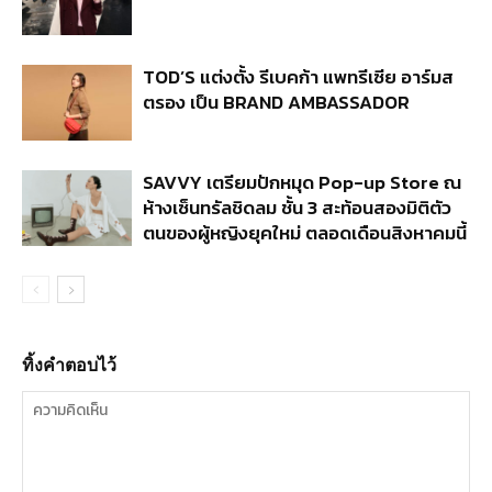
TOD’S แต่งตั้ง รีเบคก้า แพทรีเซีย อาร์มส
ตรอง เป็น BRAND AMBASSADOR
SAVVY เตรียมปักหมุด Pop-up Store ณ
ห้างเซ็นทรัลชิดลม ชั้น 3 สะท้อนสองมิติตัว
ตนของผู้หญิงยุคใหม่ ตลอดเดือนสิงหาคมนี้
ทิ้งคำตอบไว้