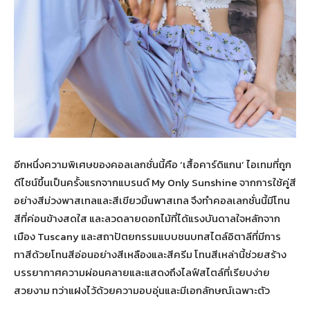
อีกหนึ่งความพิเศษของคอลเลกชั่นนี้คือ ‘เสื้อคาร์ดิแกน’ ไอเทมที่ถูก
ดีไซน์ขึ้นเป็นครั้งแรกจากแบรนด์ My Only Sunshine จากการใช้คู่สี
อย่างสีม่วงพาสเทลและสีเขียวมิ้นพาสเทล จึงทำคอลเลกชั่นนี้มีโทน
สีที่ค่อนข้างสดใส และลวดลายดอกไม้ที่ได้แรงบันดาลใจหลักจาก
เมือง Tuscany และสถาปัตยกรรมแบบชนบทสไตล์อิตาลีที่มีการ
ทาสีด้วยโทนสีอ่อนอย่างสีเหลืองและสีครีม โทนสีเหล่านี้ช่วยสร้าง
บรรยากาศความผ่อนคลายและแสดงถึงไลฟ์สไตล์ที่เรียบง่าย
สวยงาม ทว่าแฝงไว้ด้วยความอบอุ่นและมีเอกลักษณ์เฉพาะตัว