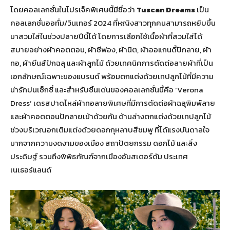
โดยคอลเลกชั่นในโปรเจ็คพิเศษนี้มีชื่อว่า
Tuscan Dreams
เป็น
คอลเลกชั่นออทั่ม/วินเทอร์ 2024 ที่หญิงสาวทุกคนสามารถหยิบขึ้น
มาสวมใส่ในช่วงปลายปีนี้ได้ โดยการเลือกใช้เนื้อผ้าที่สวมใส่ได้
สบายอย่างผ้าคอตตอน, ผ้าชีฟอง, ผ้านิต, ผ้าออแกนดี้ปักลาย, ผ้า
ทอ, ผ้ายีนส์ปักฉลุ และผ้าลูกไม้ ด้วยเทคนิคการตัดต่อลายผ้าที่เป็น
เอกลักษณ์เฉพาะของแบรนด์ พร้อมตกแต่งด้วยเทปลูกไม้ที่มีความ
น่ารักปนเซ็กซี่ และสำหรับชิ้นเด่นของคอลเลกชั่นนี้คือ ‘Verona
Dress’ เดรสปาดไหล่ผ้าทอลายพิเศษที่มีการตัดต่อผ้าฉลุพิมพ์ลาย
และผ้าคอตตอนปักลายเข้าด้วยกัน ด้านล่างตกแต่งด้วยเทปลูกไม้
ช่วงบริเวณอกเติมแต่งด้วยดอกกุหลาบสีชมพู ที่ได้แรงบันดาลใจ
มากจากความงดงามของเมือง สถาปัตยกรรม ดอกไม้ และสิ่ง
ประดิษฐ์ รวมถึงพิพิธภัณฑ์จากเมืองอัมสเตอร์ดัม ประเทศ
เนเธอร์แลนด์