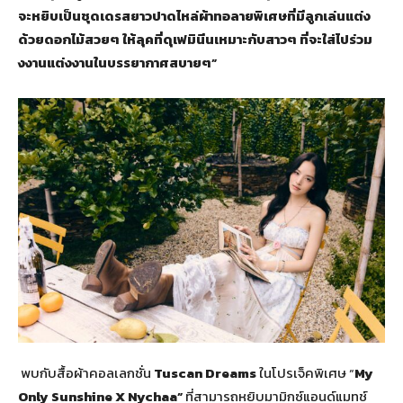
จะหยิบเป็นชุดเดรสยาวปาดไหล่ผ้าทอลายพิเศษที่มีลูกเล่นแต่ง
ด้วยดอกไม้สวยๆ ให้ลุคที่ดุเฟมินีนเหมาะกับสาวๆ ที่จะใส่ไปร่วม
งงานแต่งงานในบรรยากาศสบายๆ”
พบกับสื้อผ้าคอลเลกชั่น
Tuscan Dreams
ในโปรเจ็คพิเศษ “
My
Only Sunshine X Nychaa”
ที่สามารถหยิบมามิกซ์แอนด์แมทช์