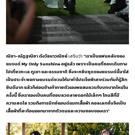
ณิชา-ณัฏฐณิชา ดังวัธนาวณิชย์
เสริมว่า
“เราเป็นแฟนคลับของ
แบรนด์ My Only Sunshine อยู่แล้ว เพราะเป็นคนที่ชอบเดินทาง
ไปเที่ยวทะเล ภูเขา และธรรมชาติ ซึ่งจะหยิบชุดของแบรนด์นี้มาใส่
เป็นประจำ พอทางแบรนด์ชวนให้มาทำโปรเจ็คพิเศษร่วมกันก็รู้สึก
ยินดีมาก แล้วก็ค่อนข้างท้าทายตัวเองพอสมควรกับบทบาทใหม่ใน
ครั้งนี้ ซึ่งเราเองเป็นคนที่ชอบลวดลายดอกไม้เล็กๆ โทนสีที่มี
ความสดใส รวมถึงการมิกซ์แอนด์แมทเสื้อผ้า คอลเลกชั่นจึงเป็น
เสื้อผ้าที่สะท้อนออกมาจากตัวตนและความชอบของเรา”