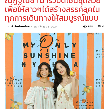
ณัฏฐณิชา มาร่วมดีไซน์ชุดสวย
เพื่อให้สาวๆได้สร้างสรรค์ลุคใน
ทุกการเดินทางให้สมบูรณ์แบบ
โดย
เจ้าหิ่งห้อยน้อย
-
1451
0
พฤศจิกายน 8, 2024