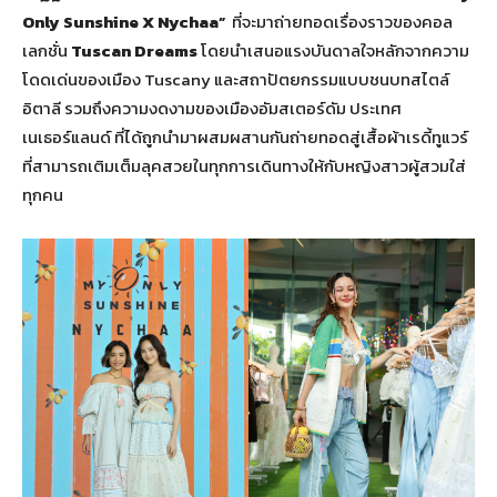
Only Sunshine X Nychaa”
ที่จะมาถ่ายทอดเรื่องราวของคอล
เลกชั่น
Tuscan Dreams
โดยนำเสนอแรงบันดาลใจหลักจากความ
โดดเด่นของเมือง Tuscany และสถาปัตยกรรมแบบชนบทสไตล์
อิตาลี รวมถึงความงดงามของเมืองอัมสเตอร์ดัม ประเทศ
เนเธอร์แลนด์ ที่ได้ถูกนำมาผสมผสานกันถ่ายทอดสู่เสื้อผ้าเรดี้ทูแวร์
ที่สามารถเติมเต็มลุคสวยในทุกการเดินทางให้กับหญิงสาวผู้สวมใส่
ทุกคน