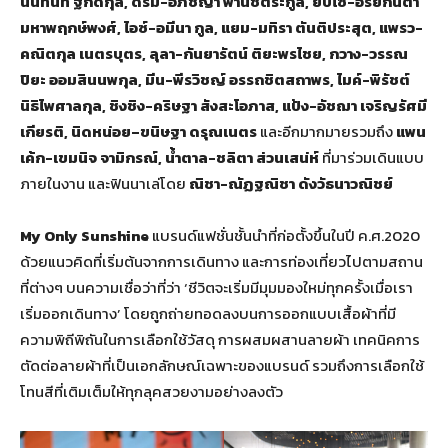
นันทนัท ฐกัดกุล, ดรีม-อภิชญา พานิชตระกูล, ยิปโซ-อริย์กันตา
มหาพฤกษ์พงศ์, ไอซ์-อมีนา กูล, แยม-มทิรา ตันติประสุต, แพรว-
คณิตกุล เนตรบุตร, ลุลา-กันยารัตน์ ติยะพรไชย, กวาง-วรรณ
ปิยะ ออมสินนพกุล, มีน-พีรวิชญ์ อรรถชิตสถาพร, ไมค์-พิรัชต์
นิธิไพศาลกุล, ชิงชิง-คริษฐา สังสะโอภาส, แป้ง-อัชฌา เจริญรัศมี
เกียรติ, นิดหน่อย–ขนิษฐา ดรุณเนตร
และอีกมากมายรวมถึง
แพน
เค้ก-เขมนิจ จามิกรณ์, น้ำตาล-ชลิตา ส่วนเสน่ห์
ที่มาร่วมเดินแบบ
ภายในงาน และฟินนาเล่โดย
ณิชา-ณัฏฐณิชา ดังวัธนาวณิชย์
My Only Sunshine
แบรนด์แฟชั่นชั้นนำที่ก่อตั้งขึ้นในปี ค.ศ.2020
ด้วยแนวคิดที่เริ่มต้นจากการเดินทาง และการท่องเที่ยวไปตามสถาน
ที่ต่างๆ บนความเชื่อว่าที่ว่า ‘ชีวิตจะเริ่มมีมุมมองใหม่ทุกครั้งเมื่อเรา
เริ่มออกเดินทาง’ โดยถูกถ่ายทอดลงบนการออกแบบเสื้อผ้าที่มี
ความพิถีพิถันในการเลือกใช้วัสดุ การผสมผสานลายผ้า เทคนิคการ
ตัดต่อลายผ้าที่เป็นเอกลักษณ์เฉพาะของแบรนด์ รวมถึงการเลือกใช้
โทนสีที่เติมเต็มให้ทุกลุคสวยงามอย่างลงตัว