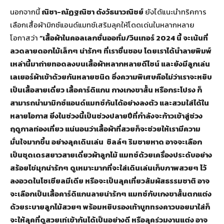
นอกจากนี้
ณิชา-ณัฏฐณิชา ดังวัธนาวณิชย์
ยังได้แนะนำทริคการ
เลือกเสื้อผ้ามิกซ์แอนด์แมทช์เสริมลุคให้โดดเด่นในหลากหลาย
โอกาสว่า
“เสื้อผ้าในคอลเลกชั่นออทั่ม/วินเทอร์ 2024 นี้ จะเน้นที่
ลวดลายดอกไม้เล็กๆ น่ารักๆ ที่เราชื่นชอบ โดยเราได้นำลายพิมพ์
เหล่านี้มาถ่ายทอดลงบนเสื้อผ้าหลากหลายดีไซน์ และยังมีลูกเล่น
เลเยอร์ผ้าเข้าด้วยกันหลายชนิด ซึ่งความพิเศษคือไม่ว่าเราจะหยิบ
เป็นเสื้อสายเดี่ยว เสื้อคาร์ดิแกน กางเกงขาสั้น หรือกระโปรง ก็
สามารถนำมามิกซ์แอนด์แมทช์กันได้อย่างลงตัว และสวมใส่ได้ใน
หลายโอกาส ยิ่งในช่วงนี้เป็นช่วงปลายปีที่กำลังจะก้าวเข้าสู่ช่วง
ฤดูกาลท่องเที่ยว แน่นอนว่าเสื้อผ้าที่สวยก็จะช่วยให้เรามีความ
มั่นใจมากขึ้น อย่างลุคเดินเล่น ชิลล์ๆ ริมชายหาด อาจจะเลือก
เป็นชุดเดรสยาวสายเดี่ยวผ้าลูกไม้ แมทช์ด้วยเครื่องประดับอย่าง
สร้อยไข่มุกน่ารักๆ ดูเหมาะมากที่จะใส่เดินเล่นเก็บภาพสวยๆ ไว้
ลงอวดในโซเชียลมีเดีย หรือจะเป็นลุคเที่ยวสัมผัสธรรมชาติ อาจ
จะเลือกเป็นเสื้อคาร์ดิแกนลายน่ารักๆ แมทช์กับเกงขาสั้นตกแต่ง
ด้วยระบายลูกไม้สวยๆ พร้อมหยิบรองเท้าบูททรงคาวบอยมาใส่ก็
จะให้ลุคที่ดูสวยเท่เข้ากันได้เป็นอย่างดี หรือลุคร่วมงานแต่ง อาจ