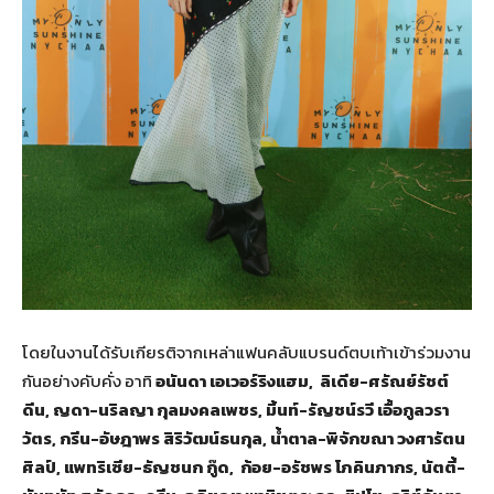
โดยในงานได้รับเกียรติจากเหล่าแฟนคลับแบรนด์ตบเท้าเข้าร่วมงาน
กันอย่างคับคั่ง อาทิ
อนันดา เอเวอร์ริงแฮม, ลิเดีย-ศรัณย์รัชต์
ดีน, ญดา-นริลญา กุลมงคลเพชร, มิ้นท์-รัญชน์รวี เอื้อกูลวรา
วัตร, กรีน-อัษฎาพร สิริวัฒน์ธนกุล, น้ำตาล-พิจักขณา วงศารัตน
ศิลป์, แพทริเซีย-ธัญชนก กู๊ด, ก้อย-อรัชพร โภคินภากร, นัตตี้-