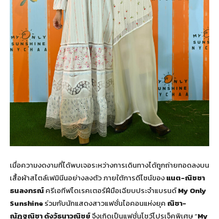
เมื่อความงดงามที่ได้พบเจอระหว่างการเดินทางได้ถูกถ่ายทอดลงบน
เสื้อผ้าสไตล์เฟมินีนอย่างลงตัว ภายใต้การดีไซน์ของ
แนต-ณิชชา
ธนลงกรณ์
ครีเอทีฟไดเรคเตอร์ฝีมือเฉียบประจำแบรนด์
My Only
Sunshine
ร่วมกับนักแสดงสาวแฟชั่นไอคอนแห่งยุค
ณิชา-
ณัฏฐณิชา ดังวัธนาวณิชย์
จึงเกิดเป็นแฟชั่นโชว์โปรเจ็คพิเศษ “
My