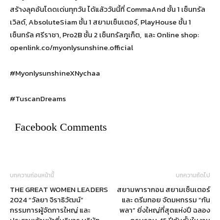
สร้างลุคอันโดดเด่นทุกวัน ได้แล้ววันนี้ที่ CommaAnd ชั้น 1 เซ็นทรัล
เวิลด์, AbsoluteSiam ชั้น 1 สยามเซ็นเตอร์, PlayHouse ชั้น 1
เซ็นทรัล ศรีราชา, Pro2B ชั้น 2 เซ็นทรัลภูเก็ต, และ Online shop:
openlink.co/myonlysunshine.official
#MyonlysunshineXNychaa
#TuscanDreams
Facebook Comments
บทความก่อนหน้านี้
บทความถัดไป
THE GREAT WOMEN LEADERS
สยามพารากอน สยามเซ็นเตอร์
2024 “วัลยา จิราธิวัฒน์”
และ ดรีมทอย จัดมหกรรม “กัน
กรรมการผู้จัดการใหญ่ และ
พลา” ยิ่งใหญ่ที่สุดแห่งปี ฉลอง