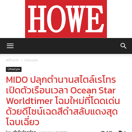
https://howemagazine.com/
หน้าแรก
Lifestyle
Lifestyle
MIDO ปลุกตำนานสไตล์เรโทร
เปิดตัวเรือนเวลา Ocean Star
Worldtimer โฉมใหม่ที่โดดเด่น
ด้วยดีไซน์เฉดสีดำสลับแดงสุด
โฉบเฉี่ยว