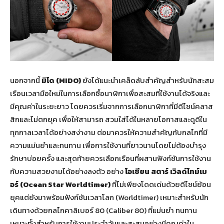
นอกจากนี้
มิโด (
MIDO)
ยังได้แนะนำเคล็ดลับสำคัญสำหรับนักสะสม
เรือนเวลามือใหม่ในการเลือกซื้อนาฬิกาเพื่อสะสมที่ใช้งานได้จริงและ
มีคุณค่าในระยะยาว โดยควรเริ่มจากการเลือกนาฬิกาที่มีดีไซน์คลาส
สิกและไม่ตกยุค เพื่อให้สามารถ สวมใส่ได้ในหลายโอกาสและดูดีใน
ทุกกาลเวลาได้อย่างสง่างาม ต่อมาควรให้ความสำคัญกับกลไกที่มี
ความแม่นยำและทนทาน เพื่อการใช้งานที่ยาวนานโดยไม่ต้องบำรุง
รักษาบ่อยครั้ง และสุดท้ายควรเลือกเรือนที่ผสานฟังก์ชันการใช้งาน
กับความสวยงามได้อย่างลงตัว อย่าง
โอเชียน สตาร์ เวิลด์ไทม์เม
อร์ (
Ocean Star Worldtimer)
ที่ไม่เพียงโดดเด่นด้วยดีไซน์ย้อน
ยุคแต่ยังมาพร้อมฟังก์ชันเวลาโลก (Worldtimer) เหมาะสำหรับนัก
เดินทางด้วยกลไกคาลิเบอร์ 80 (Caliber 80) ที่แม่นยำ ทนทาน
เหมาะทั้งสำหรับการใช้งานประจำวันและสะสมอย่างมีคุณค่าใน