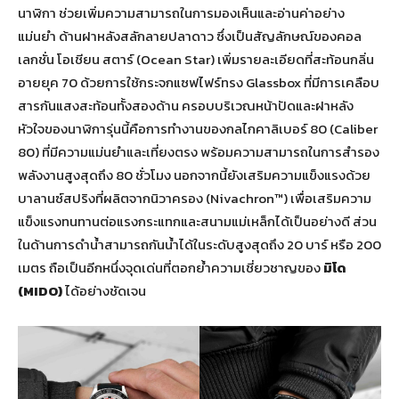
นาฬิกา ช่วยเพิ่มความสามารถในการมองเห็นและอ่านค่าอย่าง
แม่นยำ ด้านฝาหลังสลักลายปลาดาว ซึ่งเป็นสัญลักษณ์ของคอล
เลกชั่น โอเชียน สตาร์ (Ocean Star) เพิ่มรายละเอียดที่สะท้อนกลิ่น
อายยุค 70 ด้วยการใช้กระจกแซฟไฟร์ทรง Glassbox ที่มีการเคลือบ
สารกันแสงสะท้อนทั้งสองด้าน ครอบบริเวณหน้าปัดและฝาหลัง
หัวใจของนาฬิการุ่นนี้คือการทำงานของกลไกคาลิเบอร์ 80 (Caliber
80) ที่มีความแม่นยำและเที่ยงตรง พร้อมความสามารถในการสำรอง
พลังงานสูงสุดถึง 80 ชั่วโมง นอกจากนี้ยังเสริมความแข็งแรงด้วย
บาลานซ์สปริงที่ผลิตจากนิวาครอง (Nivachron™) เพื่อเสริมความ
แข็งแรงทนทานต่อแรงกระแทกและสนามแม่เหล็กได้เป็นอย่างดี ส่วน
ในด้านการดำน้ำสามารถกันน้ำได้ในระดับสูงสุดถึง 20 บาร์ หรือ 200
เมตร ถือเป็นอีกหนึ่งจุดเด่นที่ตอกย้ำความเชี่ยวชาญของ
มิโด
(
MIDO)
ได้อย่างชัดเจน