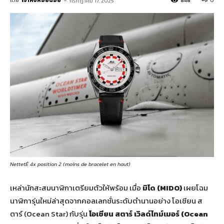
โดย
เจ้าหิ่งห้อยน้อย
-
848
0
กรกฎาคม 17, 2025
NettetÈ 4x position 2 (moins de bracelet en haut)
เหล่านักสะสมนาฬิกาเตรียมตัวให้พร้อม เมื่อ
มิโด (
MIDO)
เผยโฉม
นาฬิการุ่นใหม่ล่าสุดจากคอลเลกชั่นระดับตำนานอย่าง โอเชียน ส
ตาร์ (Ocean Star) กับรุ่น
โอเชียน สตาร์ เวิลด์ไทม์เมอร์ (
Ocean