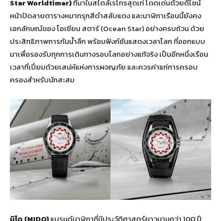
Star Worldtimer)
ที่มาในสไตล์เรโทรสุดเท่ โดดเด่นด้วยดีไซน์
หน้าปัดลายตารางหมากรุกสีดำสลับแดง และนาฬิกาเรือนนี้ยังคง
เอกลักษณ์ของ โอเชียน สตาร์ (Ocean Star) อย่างครบถ้วน ด้วย
ประสิทธิภาพการกันน้ำลึก พร้อมฟังก์ชันแสดงเวลาโลก ที่ออกแบบ
มาเพื่อรองรับทุกการเดินทางรอบโลกอย่างแท้จริง เป็นอีกหนึ่งเรือน
เวลาที่เปี่ยมด้วยเสน่ห์แห่งการผจญภัย และควรค่าแก่การครอบ
ครองสำหรับนักสะสม
มิโด (
MIDO)
แบรนด์นาฬิกาที่มีประวัติศาสตร์ยาวนานกว่า 100 ปี