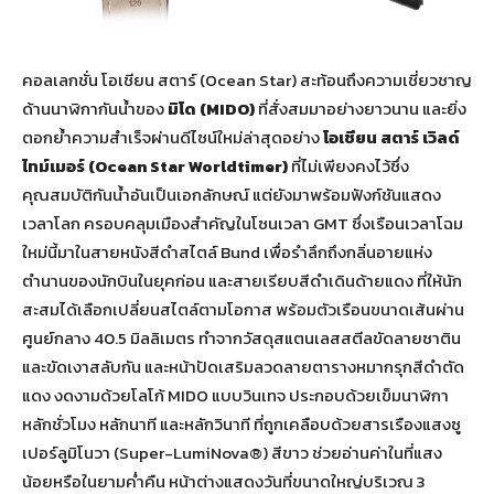
คอลเลกชั่น โอเชียน สตาร์ (Ocean Star) สะท้อนถึงความเชี่ยวชาญ
ด้านนาฬิกากันน้ำของ
มิโด (
MIDO)
ที่สั่งสมมาอย่างยาวนาน และยิ่ง
ตอกย้ำความสำเร็จผ่านดีไซน์ใหม่ล่าสุดอย่าง
โอเชียน สตาร์ เวิลด์
ไทม์เมอร์ (
Ocean Star Worldtimer)
ที่ไม่เพียงคงไว้ซึ่ง
คุณสมบัติกันน้ำอันเป็นเอกลักษณ์ แต่ยังมาพร้อมฟังก์ชันแสดง
เวลาโลก ครอบคลุมเมืองสำคัญในโซนเวลา GMT ซึ่งเรือนเวลาโฉม
ใหม่นี้มาในสายหนังสีดำสไตล์ Bund เพื่อรำลึกถึงกลิ่นอายแห่ง
ตำนานของนักบินในยุคก่อน และสายเรียบสีดำเดินด้ายแดง ที่ให้นัก
สะสมได้เลือกเปลี่ยนสไตล์ตามโอกาส พร้อมตัวเรือนขนาดเส้นผ่าน
ศูนย์กลาง 40.5 มิลลิเมตร ทำจากวัสดุสแตนเลสสตีลขัดลายซาติน
และขัดเงาสลับกัน และหน้าปัดเสริมลวดลายตารางหมากรุกสีดำตัด
แดง งดงามด้วยโลโก้ MIDO แบบวินเทจ ประกอบด้วยเข็มนาฬิกา
หลักชั่วโมง หลักนาที และหลักวินาที ที่ถูกเคลือบด้วยสารเรืองแสงซู
เปอร์ลูมิโนวา (Super-LumiNova®) สีขาว ช่วยอ่านค่าในที่แสง
น้อยหรือในยามค่ำคืน หน้าต่างแสดงวันที่ขนาดใหญ่บริเวณ 3