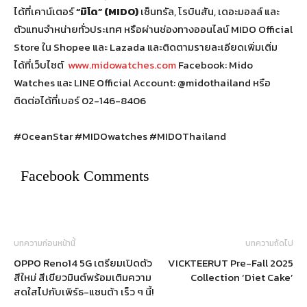
ได้ที่เคาน์เตอร์
“มิโด” (MIDO)
เซ็นทรัล, โรบินสัน, เดอะมอลล์ และ
ตัวแทนจำหน่ายทั่วประเทศ หรือผ่านช่องทางออนไลน์ MIDO Official
Store ใน Shopee และ Lazada และติดตามรายละเอียดเพิ่มเติ่ม
ได้ที่เว็บไซต์
www.midowatches.com
Facebook: Mido
Watches และ LINE Official Account: @midothailand หรือ
ติดต่อได้ที่เบอร์ 02-146-8406
#OceanStar #MIDOwatches #MIDOThailand
Facebook Comments
บทความก่อนหน้านี้
บทความถัดไป
OPPO Reno14 5G เตรียมเปิดตัว
VICKTEERUT Pre-Fall 2025
สีใหม่ สีเขียวมินต์พร้อมเติมความ
Collection ‘Diet Cake’
สดใสไปกับเพิร์ธ-แซนต้า เร็ว ๆ นี้!