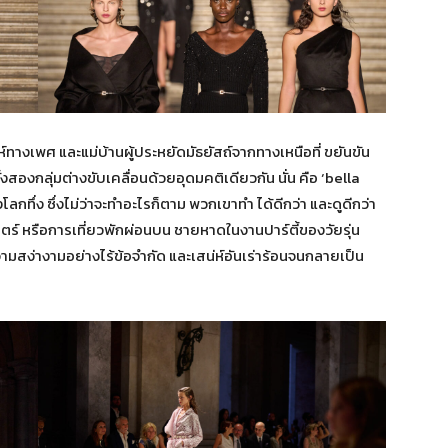
์ทางเพศ และแม่บ้านผู้ประหยัดมัธยัสถ์จากทางเหนือที่ ขยันขัน
ั้งสองกลุ่มต่างขับเคลื่อนด้วยอุดมคติเดียวกัน นั่น คือ ‘bella
งโลกทึ่ง ซึ่งไม่ว่าจะทำอะไรก็ตาม พวกเขาทำ ได้ดีกว่า และดูดีกว่า
ตร์ หรือการเที่ยวพักผ่อนบน ชายหาดในงานปาร์ตี้ของวัยรุ่น
มสง่างามอย่างไร้ข้อจำกัด และเสน่ห์อันเร่าร้อนจนกลายเป็น