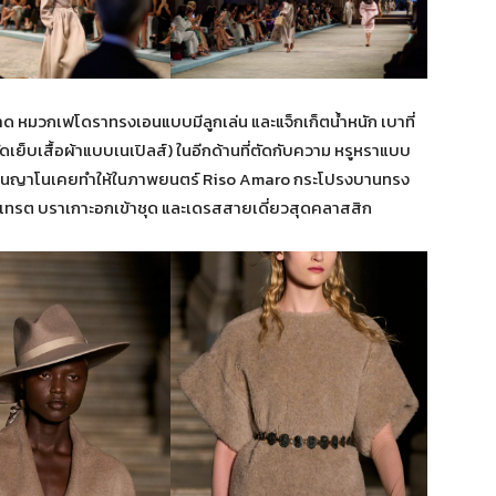
ด หมวกเฟโดราทรงเอนแบบมีลูกเล่น และแจ็กเก็ตน้ำหนัก เบาที่
เย็บเสื้อผ้าแบบเนเปิลส์) ในอีกด้านที่ตัดกับความ หรูหราแบบ
ที่มานญาโนเคยทำให้ในภาพยนตร์ Riso Amaro กระโปรงบานทรง
์เทรต บราเกาะอกเข้าชุด และเดรสสายเดี่ยวสุดคลาสสิก