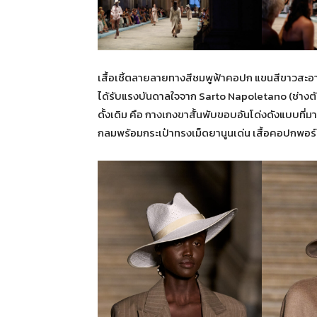
เสื้อเชิ้ตลายลายทางสีชมพูฟ้าคอปก แขนสีขาวสะอา
ได้รับแรงบันดาลใจจาก Sarto Napoletano (ช่างตัด
ดั้งเดิม คือ กางเกงขาสั้นพับขอบอันโด่งดังแบบ
กลมพร้อมกระเป๋าทรงเม็ดยานูนเด่น เสื้อคอปกพอร