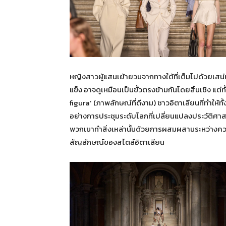
หญิงสาวผู้แสนเย้ายวนจากทางใต้ที่เต็มไปด้วยเสน่ห
แข็ง อาจดูเหมือนเป็นขั้วตรงข้ามกันโดยสิ้นเชิง แต่ท
figura’ (ภาพลักษณ์ที่ดีงาม) ชาวอิตาเลียนที่ทำให้ทั้
อย่างการประชุมระดับโลกที่เปลี่ยนแปลงประวัติศาส
พวกเขาทำสิ่งเหล่านั้นด้วยการผสมผสานระหว่างควา
สัญลักษณ์ของสไตล์อิตาเลียน