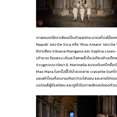
ภาพยนตร์อิตาเลียนเป็นตัวแพร่กระจายสไตล์นี้ออกไป
Napoli’ ของ De Sica หรือ ‘Riso Amaro’ ของ De 
อิตาเลียน Silvana Mangano และ Sophia Loren — น
เย้ายวน ร้อนแรง เดินสะโพกพลิ้วไหวเคียงข้างเด็กหนุ่ม
Scugnizzo ต่อมา E. Marinella แบรนด์เนกไทชื่อดั
Max Mara ในครั้งนี้ได้นำลวดลาย cravatte (เนกไท)
นอนผ้าไหมที่งดงามเกินกว่าจะใส่นอน และลายปักขนาดให
เนเปิลส์ผู้มีรสนิยม และภูมิใจในภาพลักษณ์ของตั