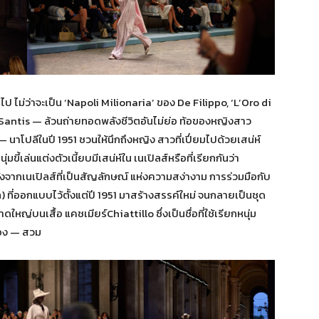
 ไม่ว่าจะเป็น ‘Napoli Milionaria’ ของ De Filippo, ‘L’Oro di
Santis — ล้วนถ่ายทอดพลังชีวิตอันไม่ย่อ ท้อของหญิงสาว
าโปลีในปี 1951 ชวนให้นึกถึงหญิง สาวที่เปี่ยมไปด้วยเสน่ห์
ขี้เล่นแต่งตัวเนี้ยบมีเสน่ห์ใน เนเปิลส์หรือที่เรียกกันว่า
งจากเนเปิลส์ที่เป็นสัญลักษณ์ แห่งความสง่างาม การร่วมมือกับ
 ที่ออกแบบไว้ตั้งแต่ปี 1951 มาสร้างสรรค์ใหม่ จนกลายเป็นชุด
ญ่บนเสื้อ แคชเมียร์Chiattillo ซึ่งเป็นชื่อที่ใช้เรียกหนุ่ม
วเอง — สวม