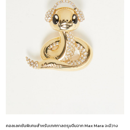
คอลเลคชันพิเศษสำหรับเทศกาลตรุษจีนจาก Max Mara จะมีวาง