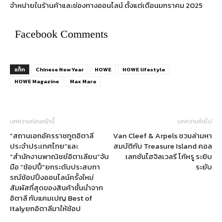
จำหน่ายในร้านค้าและช่องทางออนไลน์ ตั้งแต่เดือนมกราคม 2025
Facebook Comments
แท็ก
Chinese New Year
HOWE
HOWE lifestyle
HOWE Magazine
Max Mara
บทความก่อนหน้านี้
บทความถัดไป
“สถานเอกอัครราชทูตอิตาลี
Van Cleef & Arpels ชวนล่ามหา
ประจำประเทศไทย”และ
สมบัติกับ Treasure Island คอล
“สำนักงานพาณิชย์อิตาเลียน”จับ
เลกชันไฮจิลเวลรี โก้หรู ระยิบ
มือ “ช้อปปี้”ยกระดับประสบกา
ระยับ
รณ์ช้อปปิ้งออนไลน์ครั้งใหม่
สัมผัสที่สุดของสินค้าชั้นนำจาก
อิตาลี กับแคมเปญ Best of
Italyยกอิตาลีมาให้ช้อป