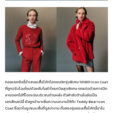
คอลเลคชันนี้นำเสนอเสื้อโค้ทไอคอนนิครุ่นพิเศษ 101801 Icon Coat
ที่ถูกปรับโฉมใหม่ด้วยซับในผ้าไหมทวิลสุดพิเศษ ตกแต่งด้วยการปัก
ลายดอกไม้ที่โดดเด่นบริเวณด้านหลัง ตัวผ้าซับด้านในอันเป็น
เอกลักษณ์นี้ ยังถูกนำมาเพิ่มความงดงามให้กับ Teddy Bear Icon
Coat ซึ่งมาในรูปแบบสั้นที่ดูสง่างาม ทั้งสองรุ่นของเสื้อโค้ทนี้มาใน