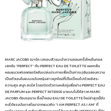
MARC JACOBS (มาร์ค เจคอบส์) แนะนำความหอมครั้งใหม่ในคอล
เลกชัน “PERFECT” กับ PERFECT EAU DE TOILETTE เผยกลิ่น
หอมแนวเฟรชฟลอรัลอันเปล่งประกายเพื่อเป็นการเฉลิมฉลองความ
เป็นตัวเองในแบบฉบับหญิงสาวยุคใหม่ที่เต็มเปี่ยมไปด้วยอิสระ
ความสุข สนุก สดใส โดยเปิดตัวตามหลังรุ่นพี่อย่าง PERFECT EAU
DE PARFUM และ PERFECT INTENSE มาแบบไม่ให้สาวก MARC
JACOBS ต้องรอนาน ซึ่งน้ำหอม EAU DE TOILETTE ใหม่ล่าสุดนี้ยัง
คงได้แรงบันดาลใจมาจากแนวคิด “I AM PERFECT AS I AM” ที่
มาร์ค เจคอบส์ สะท้อนตัวตนของเขาไว้บนรอยสัก “PERFECT” ที่ข้อ