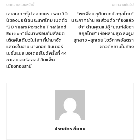
บทความก่อนหน้านี้
บทความถัดไป
เอเอเอส กรุ๊ป ฉลองครบรอบ 30
“พะเพื่อน ชุติมณฑน์ สกุลไทย”
ปีของปอร์เช่ประเทศไทย เปิดตัว
ประกาศผ่าน IG ส่วนตัว “ท้องแล้ว
“30 Years Porsche Thailand
จ้า” ด้านคุณแม่อุ๊ “มณฑ์ลัชชา
Edition” ซึ่งมาพร้อมกับสีลิมิต
สกุลไทย” เห่อหลานสุด ลงรูป
เต็ดคันเดียวในโลก ที่นำมาจัด
ลูกสาว -ลูกเขย โชว์ภาพอัลตรา
แสดงในงาน บางกอก อินเตอร์
ซาวด์หลานในท้อง
เนชั่นแนล มอเตอร์โชว์ ครั้งที่ 44
ชาเลนเจอร์ฮอลล์ อิมแพ็ค
เมืองทองธานี
ปรกฉัตร ชื่นชม