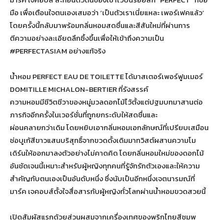
มือ เพื่อเตือนใจตนเองเสมอว่า ‘เป็นตัวเราเนี่ยแหละ เพอร์เฟคแล้ว’
โดยครั้งนี้กลับมาพร้อมกลิ่นหอมสดชื่นและสีสันใหม่ที่ผ่านการ
ตีความอย่างละเอียดลึกซึ้งขึ้นเพื่อให้เข้าถึงความเป็น
#PERFECTASIAM อย่างแท้จริง
น้ำหอม PERFECT EAU DE TOILETTE ได้มาสเตอร์เพอร์ฟูมเมอร์
DOMITILLE MICHALON-BERTIER ที่รังสรรค์
ความหอมมีชีวิตชีวาของหมู่มวลดอกไม้ไว้ตั้งแต่ปฐมบทมาสานต่อ
ภารกิจอีกครั้งในเวอร์ชั่นที่ถูกยกระดับให้สดชื่นและ
ผ่อนคลายกว่าเดิม โดยหยิบเอากลิ่นหอมเอกลักษณ์ที่เปรียบเสมือน
ช่อบูเก้สีขาวแสนบริสุทธิ์จากขวดดั้งเดิมมาทวิสต์ผสานความโม
เดิร์นให้ออกมาลงตัวอย่างไม่คาดคิด โดยกลิ่นหอมใหม่ของดอกไม้
อันชัดเจนนี้เหมาะสำหรับผู้หญิงทุกคนที่รู้จักรักตัวเองและให้ความ
สำคัญกับตนเองเป็นอันดับหนึ่ง ซึ่งนับเป็นอีกหนึ่งเจตนารมณ์ที่
มาร์ค เจคอบส์ตั้งใจสื่อสารกับผู้หญิงทั่วโลกผ่านน้ำหอมขวดสวยนี้
เปิดสัมผัสแรกด้วยส่วนผสมจากเครื่องเทศของพริกไทยสีชมพู