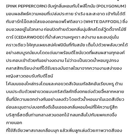
(PINK PEPPERCORN) จับคู่กลิ่นหอมกับโพลีโกนัม (POLYGONUM)
มอบผลลัพธ์ความหอมที่เปล่งประกาย ร่าเริง และสะอาด เข้ากันได้ดี
กับฮาร์ทโน๊ตสดใสของดอกแดฟโฟดิลขาว (WHITE DAFFODIL) ซึ่ง
อบอวลอยู่ในใจกลาง ก่อนปิดท้ายด้วยกลิ่นนุ่มลึกสไตล์วู้ดดี้จากไม้ซี
ดาร์ (CEDARWOOD) ที่นำส่งความหรูหรา สง่างาม และอบอุ่นใน
คราวเดียว ให้คุณเผยเสน่ห์เฟมินีนที่ทันสมัย เต็มไปด้วยพลังบวกได้
อย่างสมบูรณ์แบบโดดเด่นมาพร้อมดีไซน์ขวดที่ผสมผสานทุกองค์
ประกอบเข้าด้วยกันอย่างงดงาม ไม่ว่าจะเป็นขวดน้ำหอมรูปทรง
คลาสสิกเรียบง่ายที่ได้รับแรงบันดาลใจมาจากความงามสง่าของ
หญิงสาวตอบรับกับดีไซน์
โค้งมนของไหล่ทรงโดมและคอขวดสีเงินเมทัลลิคอันเรียบหรู ด้าน
บนประดับด้วยฝาขวดแบบคริสตัลคัทซึ่งตกแต่งด้วยจี้หลากหลาย
ชิ้นที่มีความแตกต่างกันอย่างลงตัว โดยตัวน้ำหอมมาในเฉดสีเขียว
อ่อนละมุนตาบ่งบอกถึงดีเอ็นเอของกลิ่นหอมใหม่ที่ให้ความรู้สึก
บริสุทธิ์สดชื่นท่ามกลางสวนดอกไม้ กลมกลืนไปกับแพคเกจจิ้ง
ภายนอก
ที่ใช้สีเขียวพาสเทลเคลือบมุก แล้วเพิ่มลูกเล่นด้วยภาพวาดสีของ