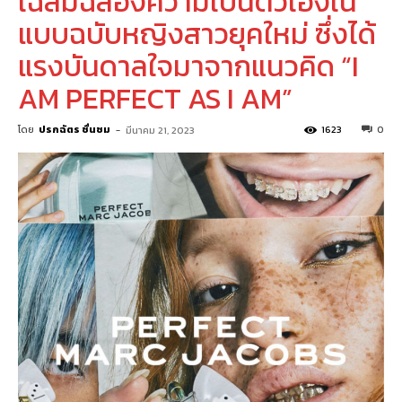
เฉลิมฉลองความเป็นตัวเองใน
แบบฉบับหญิงสาวยุคใหม่ ซึ่งได้
แรงบันดาลใจมาจากแนวคิด “I
AM PERFECT AS I AM”
โดย
ปรกฉัตร ชื่นชม
-
1623
0
มีนาคม 21, 2023