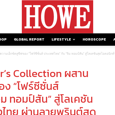
OOP
GLOBAL REPORT
LIFESTYLE
HOROSCOPE
https://howemagazine.com/
ามเอ็กซ์คลูซีฟของ “โฟร์ซีซั่นส์ ประเทศไทย” กับ “จิม ทอมป์สัน” สู่โลเคชันสุดไอคอนิกทั
r’s Collection ผสาน
ง “โฟร์ซีซั่นส์
ม ทอมป์สัน” สู่โลเคชัน
องไทย ผ่านลายพรินต์สุด