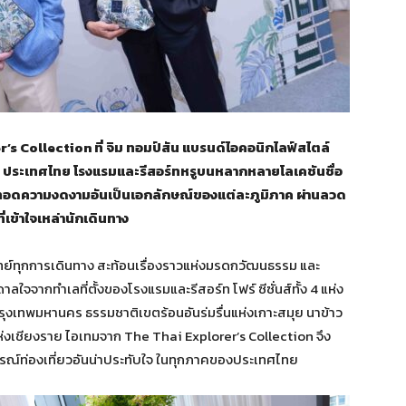
 Collection ที่ จิม ทอมป์สัน แบรนด์ไอคอนิกไลฟ์สไตล์
่นส์ ประเทศไทย โรงแรมและรีสอร์ทหรูบนหลากหลายโลเคชันชื่อ
ยทอดความงดงามอันเป็นเอกลักษณ์ของแต่ละภูมิภาค ผ่านลวด
่เข้าใจเหล่านักเดินทาง
ย์ทุกการเดินทาง สะท้อนเรื่องราวแห่งมรดกวัฒนธรรม และ
จากทำเลที่ตั้งของโรงแรมและรีสอร์ท โฟร์ ซีซั่นส์ทั้ง 4 แห่ง
กรุงเทพมหานคร ธรรมชาติเขตร้อนอันร่มรื่นแห่งเกาะสมุย นาข้าว
าแห่งเชียงราย ไอเทมจาก The Thai Explorer’s Collection
จึง
ณ์ท่องเที่ยวอันน่าประทับใจ ในทุกภาคของประเทศไทย