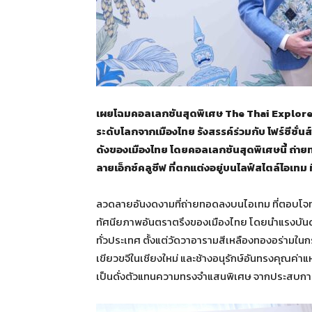
เผยโฉมคอลเลกชันสุดพิเศษ The Thai Explorer’s
ระดับโลกจากเมืองไทย รังสรรค์ร่วมกับ โฟร์ซีซั
ดังของเมืองไทย โดยคอลเลกชันสุดพิเศษนี้ ถ่า
ลายเอ็กซ์คลูซีฟ ที่ตกแต่งอยู่บนไลฟ์สไตล์ไอเทม ที
ลวดลายอันงดงามที่ถ่ายทอดลงบนไอเทม ที่ตอบโจท
ทัศนียภาพอันตราตรึงของเมืองไทย โดยนำแรงบันดาลใจ
ทั่วประเทศ ตั้งแต่วัดวาอารามสีเหลืองทองอร่ามใน
เขียวขจีในเชียงใหม่ และช้างอนุรักษ์อันทรงคุณค่
เป็นดั่งตัวแทนความทรงจำแสนพิเศษ จากประสบการ