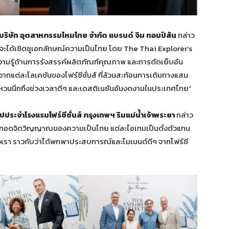
่มบริษัท อุตสาหกรรมไหมไทย จำกัด แบรนด์ จิม ทอมป์สัน
กล่าว
ราจะได้เชิดชูเอกลักษณ์ความเป็นไทย โดย The Thai Explorer’s
ามรู้ด้านการรังสรรค์ผลิตภัณฑ์คุณภาพ และการตัดเย็บอัน
ากแต่ละโลเคชันของโฟร์ซีซั่นส์ ที่ล้วนสะท้อนการเดินทางแสน
ด้หวนนึกถึงช่วงเวลาดีๆ และเดสติเนชันอันงดงามในประเทศไทย”
ปประจำโรงแรมโฟร์ซีซั่นส์ กรุงเทพฯ ริมแม่น้ำเจ้าพระยา
กล่าว
รถ่ายทอดจิตวิญญาณของความเป็นไทย แต่ละไอเทมเป็นดั่งตัวแทน
เรา ราวกับว่าได้พกพาประสบการณ์และโมเมนต์ดีๆ จากโฟร์ซี