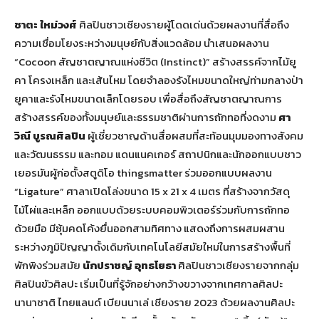
ชาตะ ใหม่วงศ์
ศิลปินชาวเชียงรายผู้โดดเด่นด้วยผลงานที่สื่อถึง
ความเชื่อมโยงระหว่างมนุษย์กับสิ่งแวดล้อม นำเสนอผลงาน
“Cocoon สัญชาตญาณแห่งชีวิต (Instinct)” สร้างสรรค์จากไม้ยู
คา โครงเหล็ก และเส้นไหม โดยจำลองรังไหมขนาดใหญ่ท่ามกลางป่า
ยูคาและรังไหมขนาดเล็กโดยรอบ เพื่อสื่อถึงสัญชาตญาณการ
สร้างสรรค์ของทั้งมนุษย์และธรรมชาติผ่านการถักทอที่งดงาม
ศา
วิณี บูรณศิลปิน
ผู้เชี่ยวชาญด้านสื่อผสมที่สะท้อนมุมมองทางสังคม
และวัฒนธรรม และทอม แดนแนคเกอร์ สถาปนิกและนักออกแบบชาว
เยอรมันผู้ก่อตั้งสตูดิโอ thingsmatter ร่วมออกแบบผลงาน
“Ligature” ศาลาเปิดโล่งขนาด 15 x 21 x 4 เมตร ที่สร้างจากวัสดุ
ไม้ไผ่และเหล็ก ออกแบบด้วยระบบคอมพิวเตอร์ร่วมกับการถักทอ
ด้วยมือ มีซุ้มคดโค้งยื่นออกสามทิศทาง แสดงถึงการผสมผสาน
ระหว่างภูมิปัญญาดั้งเดิมกับเทคโนโลยีสมัยใหม่ในการสร้างพื้นที่
พักพิงร่วมสมัย
นักปราชญ์ อุทธโยธา
ศิลปินชาวเชียงรายจากกลุ่ม
ศิลปินขัวศิลปะ เริ่มเป็นที่รู้จักอย่างกว้างขวางจากเทศกาลศิลปะ
นานาชาติ ไทยแลนด์ เบียนนาเล่ เชียงราย 2023 ด้วยผลงานศิลปะ