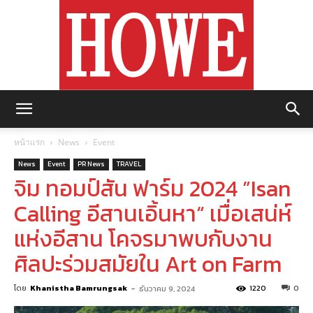
https://howemagazine.com/
หน้าแรก
News
Event
News
Event
PR News
TRAVEL
จิม ทอมป์สัน ฟาร์ม 2024 ”Isan
Calling อีสานเอิ้นหา“ เมื่อเสน่ห์
แห่งอีสาน โคจรมาพบกับงาน
ศิลปะร่วมสมัยใน Art on Farm
โดย
Khanistha Bamrungsak
-
1220
0
ธันวาคม 9, 2024