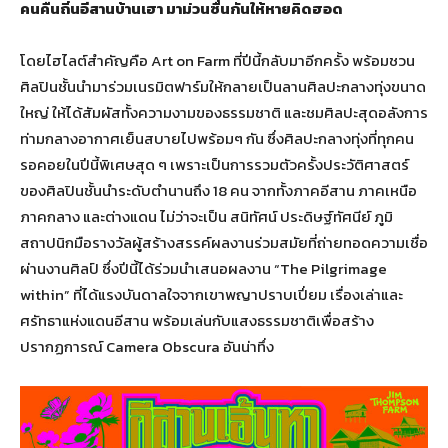
คนคืนถิ่นอีสานบ้านเฮา มาม่วนซื่นกันให้หายคิดฮอด
โดยไฮไลต์สำคัญคือ Art on Farm ที่ปีนี้กลับมาอีกครั้ง พร้อมชวน
ศิลปินชั้นนำมาร่วมเนรมิตฟาร์มให้กลายเป็นลานศิลปะกลางทุ่งขนาด
ใหญ่ ให้ได้สัมผัสทั้งความงามของธรรมชาติ และชมศิลปะสุดอลังการ
ท่ามกลางอากาศเย็นสบายไปพร้อมๆ กัน ซึ่งศิลปะกลางทุ่งที่ทุกคน
รอคอยในปีนี้พิเศษสุด ๆ เพราะเป็นการรวมตัวครั้งประวัติศาสตร์
ของศิลปินชั้นนำระดับตำนานถึง 18 คน จากทั้งภาคอีสาน ภาคเหนือ
ภาคกลาง และต่างแดน ไม่ว่าจะเป็น สนิทัศน์ ประดิษฐ์ทัศนีย์ ภูมิ
สถาปนิกมือรางวัลผู้สร้างสรรค์ผลงานร่วมสมัยที่ถ่ายทอดความเชื่อ
ผ่านงานศิลป์ ซึ่งปีนี้ได้ร่วมนำเสนอผลงาน “The Pilgrimage
within” ที่ได้แรงบันดาลใจจากเขาพญาปราบเปี่ยม เรื่องเล่าและ
ศรัทธาแห่งแดนอีสาน พร้อมเล่นกับแสงธรรมชาติเพื่อสร้าง
ปรากฏการณ์ Camera Obscura อันน่าทึ่ง