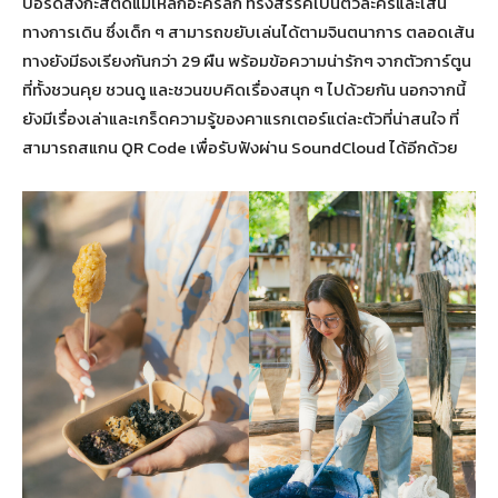
บอร์ดสังกะสีติดแม่เหล็กอะคริลิก ที่รังสรรค์เป็นตัวละครและเส้น
ทางการเดิน ซึ่งเด็ก ๆ สามารถขยับเล่นได้ตามจินตนาการ ตลอดเส้น
ทางยังมีธงเรียงกันกว่า 29 ผืน พร้อมข้อความน่ารักๆ จากตัวการ์ตูน
ที่ทั้งชวนคุย ชวนดู และชวนขบคิดเรื่องสนุก ๆ ไปด้วยกัน นอกจากนี้
ยังมีเรื่องเล่าและเกร็ดความรู้ของคาแรกเตอร์แต่ละตัวที่น่าสนใจ ที่
สามารถสแกน QR Code เพื่อรับฟังผ่าน SoundCloud ได้อีกด้วย