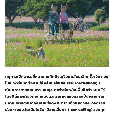
ฤดูกาลเปิดฟาร์มที่หลายคนคิดถึงเตรียมกลับมาอีกครั้ง! จิม ทอม
ป์สัน ฟาร์ม รอต้อนรับให้กลับมาสัมผัสบรรยากาศแสนอบอุ่น
ท่ามกลางสายลมหนาว และทุ่งนากว้างใหญ่บนพื้นที่กว่า 600 ไร่
โดยปีนี้ทางฟาร์มถ่ายทอดจิตวิญญาณแห่งความเป็นอีสานผ่าน
หลากหลายงานจากศิลปินชื่อดัง ที่มาร่วมจัดแสดงและกิจกรรม
ม่วน ๆ แบบจัดเต็มในธีม “อีสานเอิ้นหา” (Isan Calling) ชวนทุก