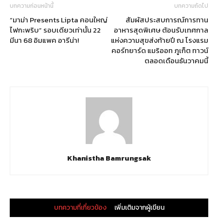
บทความก่อนหน้านี้
บทความถัดไป
“มาม่า Presents Lipta คอนใหญ่
สัมผัสประสบการณ์การทาน
ไฟกะพริบ” รอบเดียวเท่านั้น 22
อาหารสุดพิเศษ ต้อนรับเทศกาล
มีนา 68 อิมแพค อารีน่า!
แห่งความสุขส่งท้ายปี ณ โรงแรม
คอร์ทยาร์ด แมริออท ภูเก็ต ทาวน์
ตลอดเดือนธันวาคมนี้
Khanistha Bamrungsak
บทความที่เกี่ยวข้อง
เพิ่มเติมจากผู้เขียน