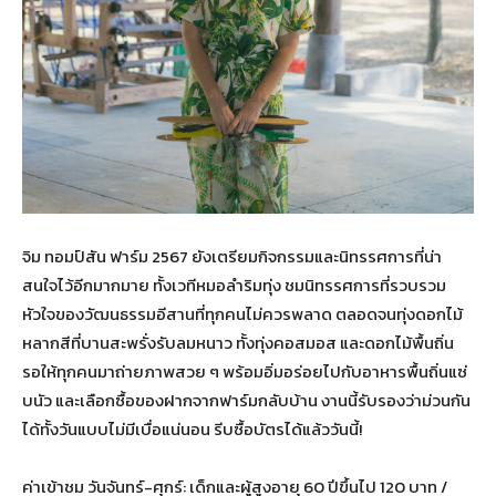
จิม ทอมป์สัน ฟาร์ม 2567 ยังเตรียมกิจกรรมและนิทรรศการที่น่า
สนใจไว้อีกมากมาย ทั้งเวทีหมอลำริมทุ่ง ชมนิทรรศการที่รวบรวม
หัวใจของวัฒนธรรมอีสานที่ทุกคนไม่ควรพลาด ตลอดจนทุ่งดอกไม้
หลากสีที่บานสะพรั่งรับลมหนาว ทั้งทุ่งคอสมอส และดอกไม้พื้นถิ่น
รอให้ทุกคนมาถ่ายภาพสวย ๆ พร้อมอิ่มอร่อยไปกับอาหารพื้นถิ่นแซ่
บนัว และเลือกซื้อของฝากจากฟาร์มกลับบ้าน งานนี้รับรองว่าม่วนกัน
ได้ทั้งวันแบบไม่มีเบื่อแน่นอน รีบซื้อบัตรได้แล้ววันนี้!
ค่าเข้าชม วันจันทร์-ศุกร์: เด็กและผู้สูงอายุ 60 ปีขึ้นไป 120 บาท /