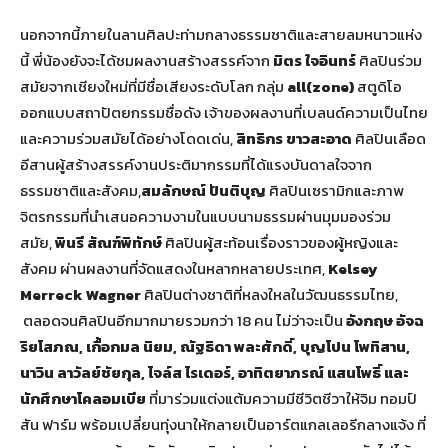
นอกจากนี้ภายในลานศิลปะท่ามกลางธรรมชาติและสายลมหนาวแห่ง
นี้ พี่น้องยังจะได้ชมผลงานสร้างสรรค์จาก
มิตร ใจอินทร์
ศิลปินร่วม
สมัยจากเชียงใหม่ที่มีชื่อเสียงระดับโลก กลุ่ม
all(zone)
สตูดิโอ
ออกแบบสถาปัตยกรรมชื่อดัง เจ้าของผลงานที่เบลนด์ความเป็นไทย
และความร่วมสมัยได้อย่างโดดเด่น,
สิทธิกร ขาวสะอาด
ศิลปินเลือด
อีสานผู้สร้างสรรค์งานประติมากรรมที่ได้แรงบันดาลใจจาก
ธรรมชาติและสังคม,
สมลักษณ์ ปันติบุญ
ศิลปินเซรามิกและภาพ
จิตรกรรมที่นำเสนอความงามในแบบนามธรรมผ่านมุมมองร่วม
สมัย,
พินรี สัณฑ์พิทักษ์
ศิลปินผู้สะท้อนเรื่องราวของผู้หญิงและ
สังคม ผ่านผลงานที่จัดแสดงในหลากหลายประเทศ,
Kelsey
Merreck Wagner
ศิลปินต่างชาติที่หลงใหลในวัฒนธรรมไทย,
ตลอดจนศิลปินอีกมากมายรวมกว่า 18 คน ไม่ว่าจะเป็น
อังกฤษ อัจฉ
ริยโสภณ, เกื้อกมล นิยม, ณัฐธิดา พละศักดิ์, บุญโปน โพทิสาน,
นาวิน ลาวัลย์ชัยกุล, ไจล์ส ไรเดอร์, อาทิตยาภรณ์ แสนโพธิ์ และ
นักศึกษาโคลอมเบีย
ที่มาร่วมแต่งแต้มความมีชีวิตชีวาให้จิม ทอมป์
สัน ฟาร์ม พร้อมเปลี่ยนทุ่งนาให้กลายเป็นอาร์ตแกลเลอรีกลางแจ้ง ที่