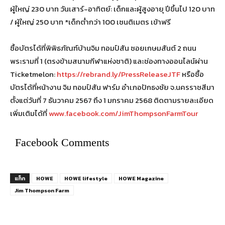
ผู้ใหญ่ 230 บาท วันเสาร์-อาทิตย์: เด็กและผู้สูงอายุ ปีขึ้นไป 120 บาท
/ ผู้ใหญ่ 250 บาท *เด็กต่ำกว่า 100 เซนติเมตร เข้าฟรี
ซื้อบัตรได้ที่พิพิธภัณฑ์บ้านจิม ทอมป์สัน ซอยเกษมสันต์ 2 ถนน
พระรามที่ 1 (ตรงข้ามสนามกีฬาแห่งชาติ) และช่องทางออนไลน์ผ่าน
Ticketmelon:
https://rebrand.ly/PressReleaseJTF
หรือซื้อ
บัตรได้ที่หน้างาน จิม ทอมป์สัน ฟาร์ม อำเภอปักธงชัย จ.นครราชสีมา
ตั้งแต่วันที่ 7 ธันวาคม 2567 ถึง 1 มกราคม 2568 ติดตามรายละเอียด
เพิ่มเติมได้ที่
www.facebook.com/JimThompsonFarmTour
Facebook Comments
แท็ก
HOWE
HOWE lifestyle
HOWE Magazine
Jim Thompson Farm