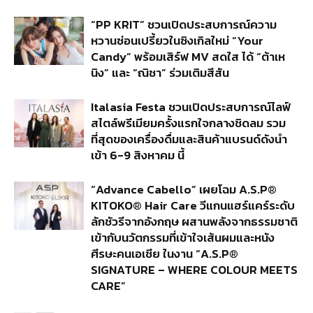
“PP KRIT” ชวนเปิดประสบการณ์ความ
หวานซ่อนเปรี้ยวในซิงเกิลใหม่ “Your
Candy” พร้อมเสิร์ฟ MV สดใส ได้ “ต้าเห
นิง” และ “ณิชา” ร่วมเติมสีสัน
Italasia Festa ชวนเปิดประสบการณ์ไลฟ์
สไตล์พรีเมียมครั้งแรกใจกลางชิดลม รวม
ที่สุดของเครื่องดื่มและสินค้าแบรนด์ดังนำ
เข้า 6-9 สิงหาคม นี้
“Advance Cabello” เผยโฉม A.S.P®
KITOKO® Hair Care วีแกนแฮร์แคร์ระดับ
ลักชัวรีจากอังกฤษ ผสานพลังจากธรรมชาติ
เข้ากับนวัตกรรมที่เข้าใจเส้นผมและหนัง
ศีรษะคนเอเชีย ในงาน “A.S.P®
SIGNATURE – WHERE COLOUR MEETS
CARE”