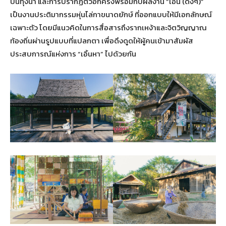
บนทุ่งนา และการปรากฏตัวอีกครั้งพร้อมกับผลงาน “เอิ้น (ดังๆ)”
เป็นงานประติมากรรมหุ่นไล่กาขนาดยักษ์ ที่ออกแบบให้มีเอกลักษณ์
เฉพาะตัว โดยมีแนวคิดในการสื่อสารถึงรากเหง้าและจิตวิญญาณ
ท้องถิ่นผ่านรูปแบบที่แปลกตา เพื่อดึงดูดให้ผู้คนเข้ามาสัมผัส
ประสบการณ์แห่งการ “เอิ้นหา” ไปด้วยกัน