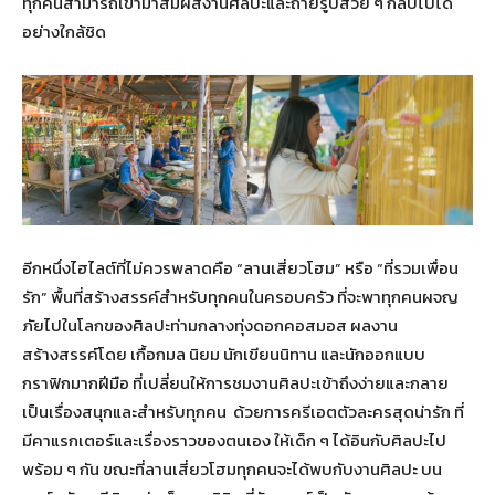
ทุกคนสามารถเข้ามาสัมผัสงานศิลปะและถ่ายรูปสวย ๆ กลับไปได้
อย่างใกล้ชิด
อีกหนึ่งไฮไลต์ที่ไม่ควรพลาดคือ “ลานเสี่ยวโฮม” หรือ “ที่รวมเพื่อน
รัก” พื้นที่สร้างสรรค์สำหรับทุกคนในครอบครัว ที่จะพาทุกคนผจญ
ภัยไปในโลกของศิลปะท่ามกลางทุ่งดอกคอสมอส ผลงาน
สร้างสรรค์โดย เกื้อกมล นิยม นักเขียนนิทาน และนักออกแบบ
กราฟิกมากฝีมือ ที่เปลี่ยนให้การชมงานศิลปะเข้าถึงง่ายและกลาย
เป็นเรื่องสนุกและสำหรับทุกคน ด้วยการครีเอตตัวละครสุดน่ารัก ที่
มีคาแรกเตอร์และเรื่องราวของตนเอง ให้เด็ก ๆ ได้อินกับศิลปะไป
พร้อม ๆ กัน ขณะที่ลานเสี่ยวโฮมทุกคนจะได้พบกับงานศิลปะ บน